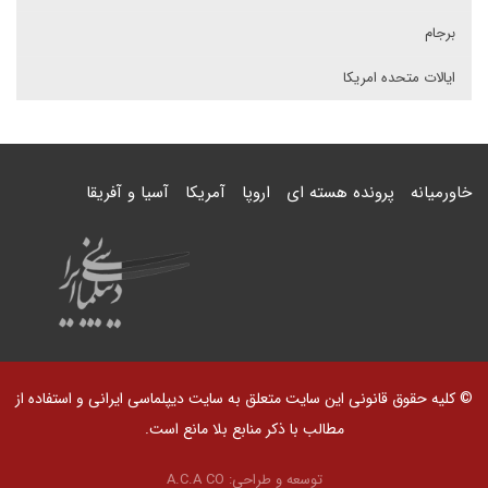
برجام
ایالات متحده امریکا
خاورمیانه
پرونده هسته ای
اروپا
آمریکا
آسیا و آفریقا
© کلیه حقوق قانونی این سایت متعلق به سایت دیپلماسی ایرانی و استفاده از
مطالب با ذکر منابع بلا مانع است.
توسعه و طراحی:
A.C.A CO