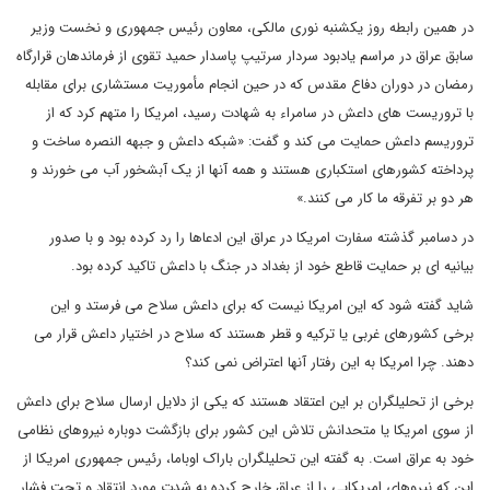
در همین رابطه روز یکشنبه نوری مالکی، معاون رئیس جمهوری و نخست وزیر
سابق عراق در مراسم یادبود سردار سرتیپ پاسدار حمید تقوی از فرماندهان قرارگاه
رمضان در دوران دفاع مقدس که در حین انجام مأموریت مستشاری برای مقابله
با تروریست های داعش در سامراء به شهادت رسید، امریکا را متهم کرد که از
تروریسم داعش حمایت می کند و گفت: «شبکه داعش و جبهه النصره ساخت و
پرداخته کشورهای استکباری هستند و همه آنها از یک آبشخور آب می خورند و
هر دو بر تفرقه ما کار می کنند.»
در دسامبر گذشته سفارت امریکا در عراق این ادعاها را رد کرده بود و با صدور
بیانیه ای بر حمایت قاطع خود از بغداد در جنگ با داعش تاکید کرده بود.
شاید گفته شود که این امریکا نیست که برای داعش سلاح می فرستد و این
برخی کشورهای غربی یا ترکیه و قطر هستند که سلاح در اختیار داعش قرار می
دهند. چرا امریکا به این رفتار آنها اعتراض نمی کند؟
برخی از تحلیلگران بر این اعتقاد هستند که یکی از دلایل ارسال سلاح برای داعش
از سوی امریکا یا متحدانش تلاش این کشور برای بازگشت دوباره نیروهای نظامی
خود به عراق است. به گفته این تحلیلگران باراک اوباما، رئیس جمهوری امریکا از
این که نیروهای امریکایی را از عراق خارج کرده به شدت مورد انتقاد و تحت فشار