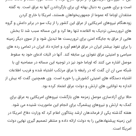
است و برای همین به دنبال بهانه ای برای بازگرداندن آنها به عراق است. به گفته
منتقدان اوباما که عموما از جمهوریخواهان هستند، امریکا با خارج کردن
زودهنگام نیروهای امریکایی از عراق این کشور را از یک سو در برابر داعش و گروه
های تروریستی نزدیک به القاعده تنها رها کرد و این مساله سبب شد تا بخش
هایی از عراق به جایگاه امنی برای تروریست ها تبدیل شود و از سوی دیگر زمینه
را برای نفوذ بیشتر ایران در عراق فراهم آورد و اجازه داد ایران در تمامی رده های
سیاسی و امنیتی عراق نفوذی بی سابقه کند. آنها در اثبات ادعای خود به سقوط
موصل اشاره می کنند که اوباما خود نیز در توجیه این مساله در مصاحبه ای با
شبکه سی ان ان گفت که در رابطه با عراق مرتکب اشتباه شده و فریب اطلاعات
اشتباه دستگاه های امنیتی کشورش را خوره است. وی همچنین گفت که بیش از
اندازه به توانایی های ارتش و دولت عراق اعتماد کرده بود.
حالا برای آزادسازی موصل زمزمه های بازگشت نیروهای امریکایی به عراق برای
کمک به ارتش و نیروهای پیشمرگ برای انجام این ماموریت شنیده می شود.
هفته گذشته یکی از فرماندهان ارشد پنتاگون اعلام کرد که وزارت دفاع امریکا در
این زمینه پیشنهادهایی را به دولت ارائه داده و منتظر تصمیم گیری نهایی دولت
امریکا است.