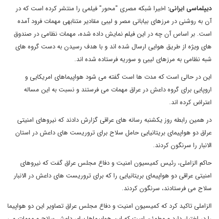
دیپلماسی ایرانی:
اخیرا شبکه مصری "محور" فیلمی را منتشر کرده است که در
آن به روشنی در مرزهای بیابانی مصر و لیبی مقادیر متنابهی مهمات فرود آمده
است. بر اساس آن چه در این فیلم نمایش داده شده، مهمات نظامی در صندوق
های ویژه از طریق هوایی ارسال شده اند و با هدف رسیدن به دست گروه های
شبه نظامی به مرزهای لیبی و سوریه فرستاده شده اند.
این در حالی است که مدت ها است گفته می شود هواپیماهای امریکایی و
اروپایی برای گروه داعش در عراق مهمات می فرستند و نسبت به این مساله
اعتراض کرده اند.
در همین رابطه روز یکشنبه رسانه های عراقی گزارش دادند که نیروهای امنیتی
عراق دو هواپیمای بریتانیایی حامل سلاح برای تروریست های داعش در استان
الانبار را سرنگون کردند.
حاکم الزاملی، رئیس کمیسیون امنیت و دفاع مجلس عراق گفت که نیروهای
امنیتی عراقی دو هواپیمای بریتانیایی را که برای تروریست های داعش در الانبار
سلاح می فرستادند، سرنگون کردند.
الزاملی تاکید کرد که کمیسیون امنیت و دفاع مجلس عراق تصاویر این دو هواپیما
را در اختیار دارد و مطمئن است که این هواپیماها برای داعش سلاح و مهمات می