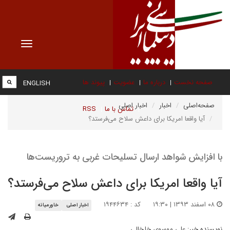
Toggle
vigation
صفحه نخست
درباره ما
عضویت
پیوند ها
ENGLISH
صفحه‌اصلی
اخبار
اخبار اصلی
تماس با ما
RSS
آیا واقعا امریکا برای داعش سلاح می‌فرستد؟
با افزایش شواهد ارسال تسلیحات غربی به تروریست‌ها
آیا واقعا امریکا برای داعش سلاح می‌فرستد؟
۰۸ اسفند ۱۳۹۳ | ۱۹:۳۰
کد : ۱۹۴۴۶۳۴
اخبار اصلی
خاورمیانه
نویسنده خبر:
على موسوى خلخالى