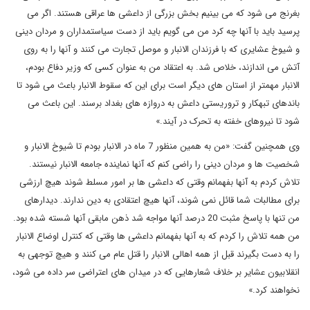
بغرنج می شود که می بینیم بخش بزرگی از داعشی ها عراقی هستند. اگر می
پرسید باید با آنها چه کرد من می گویم باید از دست سیاستمداران و مردان دینی
و شیوخ عشایری که با فرزندان الانبار و موصل تجارت می کنند و آنها را به روی
آتش می اندازند، خلاص شد. به اعتقاد من به عنوان کسی که وزیر دفاع بودم،
الانبار مهمتر از استان های دیگر است برای این که سقوط الانبار باعث می شود تا
باندهای تبهکار و تروریستی داعش به دروازه های بغداد برسند. این باعث می
شود تا نیروهای خفته به تحرک در آیند.»
وی همچنین گفت: «من به همین منظور 7 ماه در الانبار بودم تا شیوخ الانبار و
شخصیت ها و مردان دینی را راضی کنم که آنها نماینده جامعه الانبار نیستند.
تلاش کردم به آنها بفهمانم وقتی که داعشی ها بر امور مسلط شوند هیچ ارزشی
برای مطالبات شما قائل نمی شوند، آنها هیچ اعتقادی به دین ندارند. دیدارهای
من تنها با پاسخ مثبت 20 درصد آنها مواجه شد ذهن مابقی آنها شسته شده بود.
من همه تلاش را کردم که به آنها بفهمانم داعشی ها وقتی که کنترل اوضاع الانبار
را به دست بگیرند قبل از همه اهالی الانبار را قتل عام می کنند و هیچ توجهی به
انقلابیون عشایر بر خلاف شعارهایی که در میدان های اعتراضی سر داده می شود،
نخواهند کرد.»