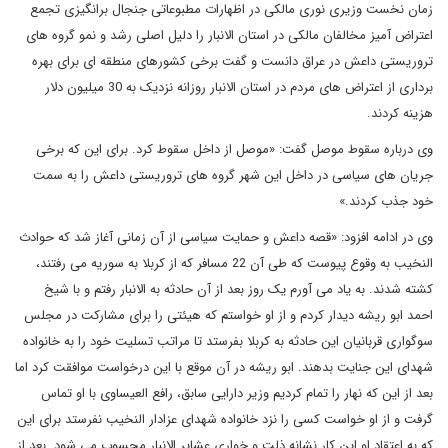
زمان نخست وزیری نوری مالکی در اظهارات مطبوعاتی جنجال برانگیزی تجمع
اعتراض آمیز مخالفان مالکی در استان الانبار را دلیل اصلی رشد و نمو گروه های
تروریستی داعش در عراق دانست و گفت برخی کشورهای منطقه ای برای بهره
برداری از اعتراض های مردم در استان الانبار روزانه نزدیک به 30 میلیون دلار
هزینه کردند.
وی درباره سقوط موصل گفت: «موصل از داخل سقوط کرد. برای این که برخی
جریان های سیاسی در داخل این شهر گروه های تروریستی داعش را به سمت
خود جذب کردند.»
وی در ادامه افزود: «قصه داعش و حمایت سیاسی از آن زمانی آغاز شد که حوادث
النخیب به وقوع پیوست که طی آن 22 مسافر که از کربلا به سوریه می رفتند،
کشته شدند. به یاد می آورم یک روز بعد از آن حادثه به الانبار رفتم و با شیخ
احمد ابو ریشه دیدار کردم و از او خواستم که هیئتی را برای مشارکت در مجلس
سوگواری قربانیان این حادثه به کربلا بفرستد تا مراتب تسلیت خود را به خانواده
شهدای این جنایت بدهند. ابو ریشه در آن موقع با این درخواست موافقت کرد اما
بعد از این که نهار را تمام کردیم وزیر دارایی سابق، رافع العیساوی با او تماس
گرفت و از او خواست کسی را نزد خانواده شهدای عزادار النخیب نفرستد برای این
که به اعتقاد او این کار نشانه ذلت و خواری عشایر الانبار محسوب می شود. بعد از