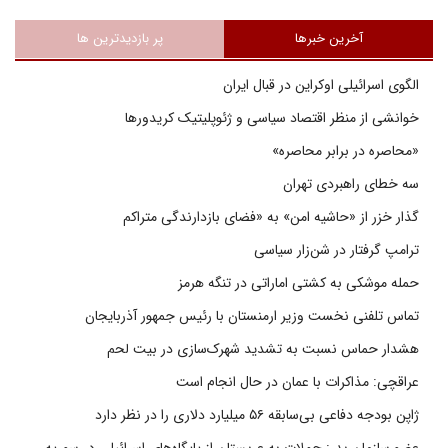
آخرین خبرها
پر بازدیدترین ها
الگوی اسرائیلی اوکراین در قبال ایران
خوانشی از منظر اقتصاد سیاسی و ژئوپلیتیک کریدورها
«محاصره در برابر محاصره»
سه خطای راهبردی تهران
گذار خزر از «حاشیه امن» به «فضای بازدارندگی متراکم
ترامپ گرفتار در شن‌زار سیاسی
حمله موشکی به کشتی اماراتی در تنگه هرمز
تماس تلفنی نخست وزیر ارمنستان با رئیس جمهور آذربایجان
هشدار حماس نسبت به تشدید شهرک‌سازی در بیت‌ لحم
عراقچی: مذاکرات با عمان در حال انجام است
ژاپن بودجه دفاعی بی‌سابقه ۵۶ میلیارد دلاری را در نظر دارد
عضو سازمان بدر: حملات به عربستان از پایگاه‌های اسرائیلی در سوریه