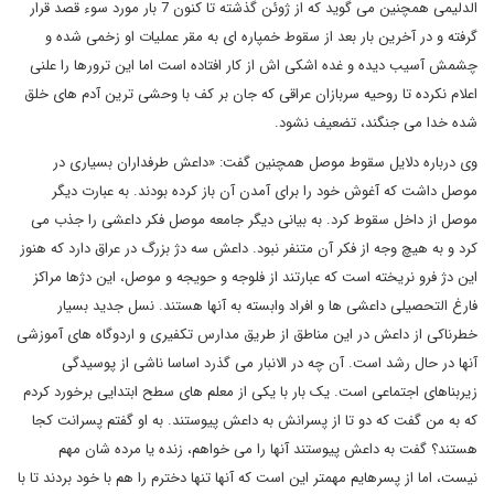
الدلیمی همچنین می گوید که از ژوئن گذشته تا کنون 7 بار مورد سوء قصد قرار
گرفته و در آخرین بار بعد از سقوط خمپاره ای به مقر عملیات او زخمی شده و
چشمش آسیب دیده و غده اشکی اش از کار افتاده است اما این ترورها را علنی
اعلام نکرده تا روحیه سربازان عراقی که جان بر کف با وحشی ترین آدم های خلق
شده خدا می جنگند، تضعیف نشود.
وی درباره دلایل سقوط موصل همچنین گفت: «داعش طرفداران بسیاری در
موصل داشت که آغوش خود را برای آمدن آن باز کرده بودند. به عبارت دیگر
موصل از داخل سقوط کرد. به بیانی دیگر جامعه موصل فکر داعشی را جذب می
کرد و به هیچ وجه از فکر آن متنفر نبود. داعش سه دژ بزرگ در عراق دارد که هنوز
این دژ فرو نریخته است که عبارتند از فلوجه و حویجه و موصل، این دژها مراکز
فارغ التحصیلی داعشی ها و افراد وابسته به آنها هستند. نسل جدید بسیار
خطرناکی از داعش در این مناطق از طریق مدارس تکفیری و اردوگاه های آموزشی
آنها در حال رشد است. آن چه در الانبار می گذرد اساسا ناشی از پوسیدگی
زیربناهای اجتماعی است. یک بار با یکی از معلم های سطح ابتدایی برخورد کردم
که به من گفت که دو تا از پسرانش به داعش پیوستند. به او گفتم پسرانت کجا
هستند؟ گفت به داعش پیوستند آنها را می خواهم، زنده یا مرده شان مهم
نیست، اما از پسرهایم مهمتر این است که آنها تنها دخترم را هم با خود بردند تا با