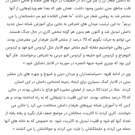
که داعش شعار آن را سر می داد در حقیقت در گروه های خفته و حامی داعش در
قلب مناطق سنی نشین وجود داشت. همان طور که بعدا هم ویدئوهایی از آنها
منتشر شد به روشنی شعار می دادند "ما همان القاعده ایم سر دشمنانمان را می
بریم". به این ترتیب میدان های اعتراض به جایی برای آموزش شبانه نسل جدید
داعش تبدیل شد و اکنون هم بدون هر گونه مخفی کاری در حال جنگ هستند.
می توانم به جرات بگویم که 70 درصد از عشایر الانبار طرفدار این معترضان بودند.
حتی وقتی خواستیم مقابله کنیم عشایر مهم الانبار مثل کردوس البو فهد و کردوس
البوفراج و کردوس البو خلیفه و کردوس البو مرعی به اعتراض برخواستند. فکر آنها
این بود که چیزی شبیه جبهه النصره در سوریه در الانبار تشکیل شود.»
وی در ادامه افزود: «سیاستمداران و مردان دینی و شیوخ و چهره های بارز عشایر
سنی در الانبار کمک بسیاری برای ایجاد زمینه اجتماعی داعش در این استان
کردند. مثلا در ابتدا 30 درصد از اعضای عشیره البو فراج با داعش بودند در حالی
که 70 درصد مخالف بودند. اما این اقلیت با تبلیغاتی که به راه انداخته بودند و هر
کس که با آموزش شبانه نیروهای طرفدار داعش مخالفت می کرد را خائن می
خواندند، کاری کردند تا اکثریت مخالفان در موضع ضعف قرار بگیرد و رفته رفته از
تعداد آنها کم شود و اقلیت تبدیل به اکثریت شود. به خصوص که به خانه های آنها
حمله می کردند و مایملکشان را غارت می کردند و جوانانشان را می کشتند.»