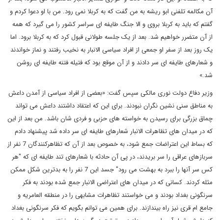
آن مکالمه تلفنی ابو ریشه به من گفت که به کربلا نمی رود. من با او دعوا کردم و
گفتم که باید به کربلا بروی و الا جنگ طایفه ای سراسر کشور را می گیرد که همه
از آن متضرر خواهیم شد. بعد از یک جلسه طولانی قبول کرد که به کربلا برود. اما
یک روز بعد از سفر او جمعی از افراد سیاسی الانبار به نخیب رفتند و نماز خواندند
و شعارهای طایفه ای سر دادند و از آن موقع بود که فتیله فتنه طایفه ای روشن
شد.»
وزیر دفاع دولت نوری مالکی سپس گفت: «بعضی از افراد سیاسی از آمدن داعش
به مناطق سنی نشین نگران نبودند. برای این که اعتقاد داشتند داعش می تواند
چماق بزرگی برای رسیدن به خواسته های حزبی و فردی شان باشد. من بعد از این
که در میدان های تظاهرات الانبار شعارهای طایفه ای سر داده شد پیشنهاد دادم
که بساط این اعتراضات جمع شود، به خصوص بعد از آن که تظاهرکنندگان 7 نفر از
سربازهای عراقی را سر بریدند، در پی آن حادثه با شعارهای تند طایفه ای که "هر
کس سر آنها را ببرد به بهشت می رود" جسد این 7 نفر را به بدترین شکل ممکن
مثله کردند. کسانی که در میدان های اعتراضی الانبار جمع شده بودند به فکر
سرنگونی بغداد بودند و می خواستند تظاهرات مشابهی را در منطقه العامریه و
جامع ام قری نیز راه بیندازند. برای همین می توانم بگویم که فکر سرنگونی بغداد