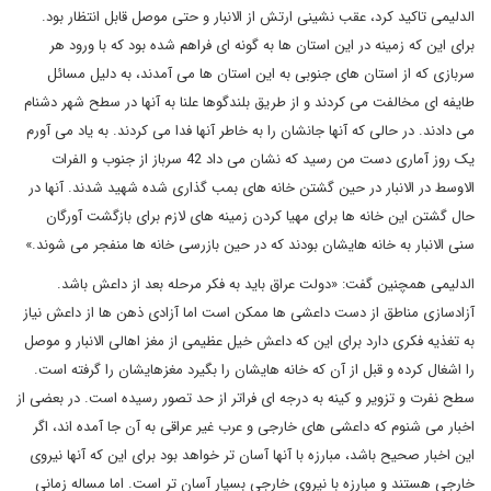
الدلیمی تاکید کرد، عقب نشینی ارتش از الانبار و حتی موصل قابل انتظار بود.
برای این که زمینه در این استان ها به گونه ای فراهم شده بود که با ورود هر
سربازی که از استان های جنوبی به این استان ها می آمدند، به دلیل مسائل
طایفه ای مخالفت می کردند و از طریق بلندگوها علنا به آنها در سطح شهر دشنام
می دادند. در حالی که آنها جانشان را به خاطر آنها فدا می کردند. به یاد می آورم
یک روز آماری دست من رسید که نشان می داد 42 سرباز از جنوب و الفرات
الاوسط در الانبار در حین گشتن خانه های بمب گذاری شده شهید شدند. آنها در
حال گشتن این خانه ها برای مهیا کردن زمینه های لازم برای بازگشت آورگان
سنی الانبار به خانه هایشان بودند که در حین بازرسی خانه ها منفجر می شوند.»
الدلیمی همچنین گفت: «دولت عراق باید به فکر مرحله بعد از داعش باشد.
آزادسازی مناطق از دست داعشی ها ممکن است اما آزادی ذهن ها از داعش نیاز
به تغذیه فکری دارد برای این که داعش خیل عظیمی از مغز اهالی الانبار و موصل
را اشغال کرده و قبل از آن که خانه هایشان را بگیرد مغزهایشان را گرفته است.
سطح نفرت و تزویر و کینه به درجه ای فراتر از حد تصور رسیده است. در بعضی از
اخبار می شنوم که داعشی های خارجی و عرب غیر عراقی به آن جا آمده اند، اگر
این اخبار صحیح باشد، مبارزه با آنها آسان تر خواهد بود برای این که آنها نیروی
خارجی هستند و مبارزه با نیروی خارجی بسیار آسان تر است. اما مساله زمانی