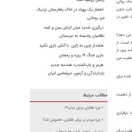
نگ روانی
بان، بدون
انفجار یک پهپاد در خاک بلغارستان نزدیک
 تغییر در
مرز رومانی
درگیری شدید میان ارتش یمن و شبه
 می دهد؟
نظامیان وابسته به عربستان
 است، از
هشدار چین به ژاپن: با آتش بازی نکنید
ه سوء از
بازی جنگ ۱۲ روزه و رمضان
تعقیب می
هرمز و باب‌المندب؛ هندسه جدید
بازدارندگی و آزمون دیپلماسی ایران
 شده برای
از ذهنیت
مطالب مرتبط
چرا طالبان بدیل ندارد؟!
 برقراری
چرا مردم در برابر طالبان، خاموش اند؟
قالب بزرگ
چرایی تعامل کشورها با طالبان