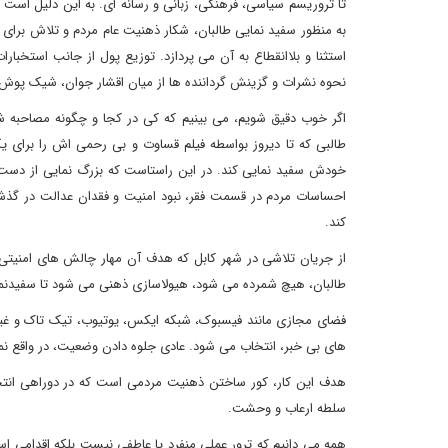
تا تروریسم سیاسی، فرهنگی، زبانی و رسانه ای. به این دلیل اس
به منظور سفید نمایی طالبان، شکار ذهنیت عام مردم و تلاش برای ط
استثنا و بلاانقطاع به آن می پردازد. توزیع پول از جانب استخبار
نحوه نشرات و گزینش گرداننده ها از میان اقشار جوان، شیک پوش
اگر خوب دقیق شویم، می بینیم که کی در کجا و چگونه مصاحبه ش
طالبی که تا دیروز بواسطه فیلم قساوت و بی رحمی اش را برای 
خودش سفید نمایی کند. در این راستاست که بزرگ نمایی از دست 
احساسات مردم در قسمت فقر، نبود امنیت و فقدان عدالت در گذشت
کند.
از جریان تلاشی در شهر کابل که هدف آن مهار چالش های امنیتی ب
طالبان، هیچ شمرده می شود، هیولاسازی ذهنی می شود تا سفیدنمای
فضای مجازی مانند فیسبوک، شبکه ایکس، یوتیوب، تیک تاک و غیره
های بی خبر، انتخاب می شود. عادی جلوه دادن وضعیت، در واقع ن
هدف این کار، کور ساختن ذهنیت مردمی است که در دوراهی انتخا
سلطه ارعاب و وحشت.
همه می دانیم که ترور عملی منفرد یا عاطفی نیست بلکه اقدامی ا