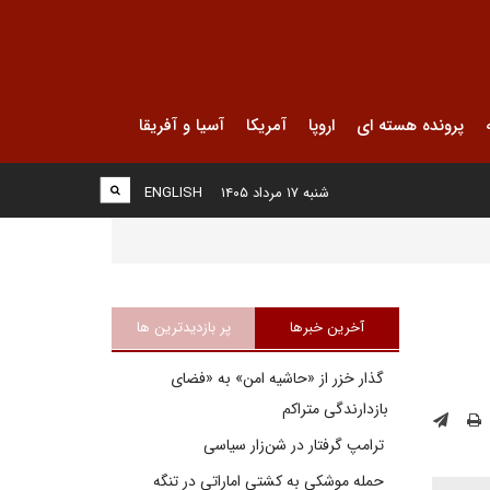
پرونده هسته ای
اروپا
آمریکا
آسیا و آفریقا
شنبه ۱۷ مرداد ۱۴۰۵
ENGLISH
آخرین خبرها
پر بازدیدترین ها
گذار خزر از «حاشیه امن» به «فضای
بازدارندگی متراکم
ترامپ گرفتار در شن‌زار سیاسی
حمله موشکی به کشتی اماراتی در تنگه