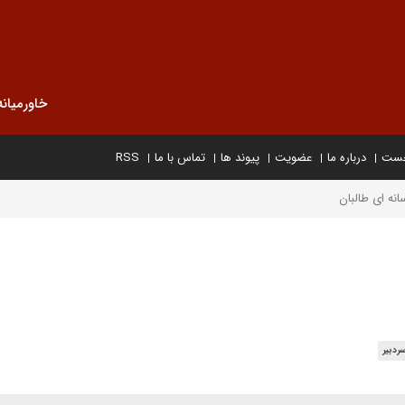
خاورمیانه
خست
درباره ما
عضویت
پیوند ها
تماس با ما
RSS
نه ای طالبان
ردبیر