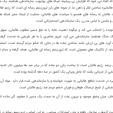
ت که گفته می شود که افزایش بی پیشینه شبکه های یوتیوب، سازماندهی هدفمند یک ج
البانیزه ساختن فکر و ذهن ما، از نمونه های بارز تروریسم رسانه ای است که رژیم طال
ات طالبان به رسانه های همسو با سیاست های طالبانی، حمایت از ایجاد سایر شبکه ها،
 و ملبس با لباس مدرن، یک سازماندهی استخباراتی است.
ونده را انتخاب می کند و چگونه ذهنیت عامه را به نفع مسیر مطلوب طالبانی، سوق
یک جنگ هدفمند سازماندهی می کرد، امروز عناصری را به هر طریقی به خدمت گرفته
آورد های بی ارزش مانند ساختن جاده ها در حالی که شکم مردم گرسنه است، استفاد
ه، از تاکتیک های معمولی است که تروریسم رسانه ای طالبانی، هدف گرفته و مدام 
رضد رژیم طالبان است تا ساخت یکی دو جاده که در برابر صد ها میلیون دلار تادیه
ی از جریانی بکنند که عامل ویرانی یک کشور در سه دهه گذشته بوده است.
 در خدمت منافع طالبانی به صورت خواسته و یا سازماندهی شده قرار دارد. مواد آن 
مایشی از شبح ترسناک طوفان و فوران خشم مردم ضد رژیم طالبان است.
ب میان وضع موجود و بیرون رفت از آن به سمت یک مسیر نا معلوم، گیر مانده اند.
ست گروهی، سازمان یافته و حتی استراتژی سیاسی. به این اساس، تروریسم رسانه در 