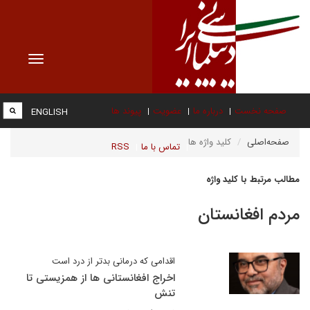
Toggle
vigation
صفحه نخست
درباره ما
عضویت
پیوند ها
ENGLISH
صفحه‌اصلی
کلید واژه ها
تماس با ما
RSS
مطالب مرتبط با کلید واژه
مردم افغانستان
اقدامی که درمانی بدتر از درد است
اخراج افغانستانی ها از همزیستی تا
تنش