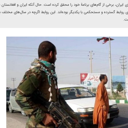
یران، برخی از گام‌های برنامۀ خود را محقق کرده است. حال آنکه ایران و افغانستان ب
ی رواﺑﻂ ﮔﺴﺘﺮده و ﻣﺴﺘﺤﮑﻤﯽ ﺑﺎ ﯾﮑﺪﯾﮕﺮ بوده‌اﻧﺪ. اﯾﻦ رواﺑﻂ اگرچه در سال‌های ﻣﺨﺘﻠﻒ ﺑﺎ 
ﺖ.