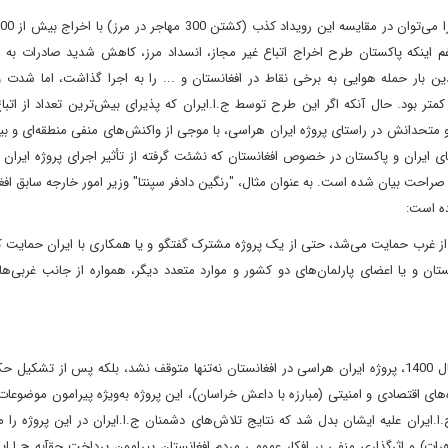
غم اینکه پاکستان طرح اخراج اتباع غیر مجاز، انسداد مرز، کاهش شدید صادرات به ا
ن بار حمله هوایی به برخی نقاط در افغانستان و ... را به اجرا گذاشت، اما شدت و
کمتر بود. حال آنکه اگر این طرح توسط ج.ا.ایران که پذیرای بیش‌ترین تعداد از اتبا
 و متحدانش در راستای پروژه ایران هراسی، با موجی از واکنش‌های منفی منطقه‌ای و بین
ای ایران و پاکستان در خصوص افغانستان که نشئت گرفته از تأثیر اجرای پروژه ایران
راحت بیان شده است. به عنوان مثال، "رنگین دادفر سپنتا" وزیر امور خارجه سابق افغ
ده است:
ه از غرب حمایت می‌شد، حتی از یک پروژه مشترک گفتگو و یا همکاری با ایران حمایت ک
ان و یا اعضای پارلمان‌های دو کشور و موارد متعدد دیگر، همواره از جانب غربی‌ها
پس از خروج ظاهراً نظامی آمریکا و متحدانش از افغانستان در سال 1400، پروژه ایران هراسی در افغانستان نه‌تنها متوقف نشد، بلکه پس از
ای اقتصادی و امنیتی (مبارزه با داعش خراسان)، این پروژه به‌ویژه پیرامون موضوعا
.ا.اﯾﺮان علیه ایشان ﺑﺪل ﺷﺪ که نتایج تلاش‌های دشمنان ج.ا.ایران در این پروژه را م
ات) و اثرگذاری منفی بر افکار عمومی مردم افغانستان پیرامون پرداخت حقآبه ج.ا.ا