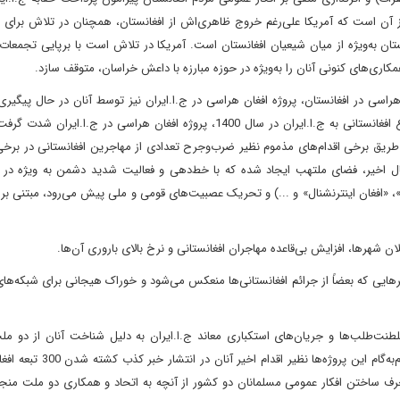
 آن است که آﻣﺮﯾﮑﺎ علی‌رغم خروج ظاهری‌اش از افغانستان، همچنان در تلاش برای ا
ﺘﺎن به‌ویژه از میان شیعیان افغانستان است. آمریکا در تلاش است ﺑﺎ ﺑﺮﭘﺎﯾﯽ ﺗﺠﻤﻌﺎت
کاری‌های کنونی آنان را به‌ویژه در حوزه مبارزه با داعش خراسان، متوقف سازد.
هراسی در افغانستان، پروژه افغان هراسی در ج.ا.ایران نیز توسط آنان در حال پیگیر
دهه اخیر به‌ویژه پس از شکل‌گیری موجی جدیدی از مهاجرت اتباع افغانستانی به ج.ا.ایران در سال 1400، پروژه افغان هراسی در ج
ز طریق برخی اقدام‌های مذموم نظیر ضرب‌وجرح تعدادی از مهاجرین افغانستانی در بر
 اخیر، فضای ملتهب ایجاد شده که با خط‌دهی و فعالیت شدید دشمن به ویژه در رس
، «افغان اینترنشنال» و ...) و تحریک عصبیت‌های قومی و ملی پیش‌ می‌رود، مبتنی بر 
ر‌هایی که بعضاً از جرائم افغانستانی‌ها منعکس می‌شود و خوراک هیجانی برای شبکه‌ها
نت‌طلب‌ها و جریان‌های استکباری معاند ج.ا.ایران به دلیل شناخت آنان از دو ملت
افغانستان پررنگ است. این جریان‌ها در تلاش هستند با تحقق گام‌به‌گام این
حرف ساختن افکار عمومی مسلمانان دو کشور از آنچه به اتحاد و همکاری دو ملت منج