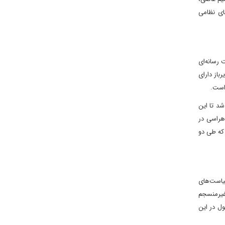
ای نظامی
 رسانه‌ای
ﺑﺎز دارای
 اﺳﺖ.
رد و سبب شد تا این
ان ﻫﺮاﺳﯽ در
 که طی دو
سیاست‌های
ﻏﯿﺮﻣﻨﺴﺠﻢ
ول در این