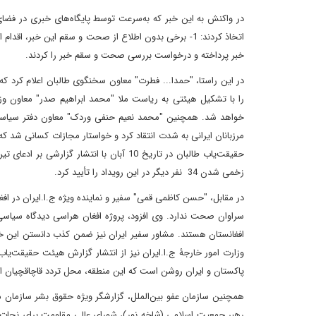
در واکنش به این خبر که به‌سرعت توسط پایگاه‌های خبری در فضا
خبر پرداخته و درخواست بررسی‌ صحت و سقم خبر را کردند.
در این راستا، "حمدا... فطرت" معاون سخنگوی طالبان اعلام کرد ک
را با تشکیل هیئتی به ریاست ملا "محمد ابراهیم صدر" معاون وزا
خواهد شد. همچنین "محمد نعیم حنفی وردک" معاون دفتر سیاسی ط
مرزبانان ایرانی به شدت انتقاد کرد و خواستار مجازات کسانی شد که 
زخمی شدن 34 نفر دیگر در این رویداد را تأیید کرد.
در مقابل، "حسن کاظمی قمی" سفیر و نماینده ویژه ج.ا.ایران در افغا
سراوان صحت ندارد. وی افزود،‏ پروژه افغان‌ هراسی دیدگاه سیا
افغانستان هستند. مشاور سفیر ایران نیز ضمن کذب دانستن این خبر
وزارت امور خارجۀ ج.ا.ایران نیز از انتشار گزارش هیئت حقیقت‌یاب 
پاکستان و ایران روشن است که این منطقه، محل تردد قاچاقچیان 
همچنین سازمان عفو بین‌الملل، گزارشگر ویژه‌ حقوق‌‌ بشر سازمان 
رهبر جمعیت اسلامی (شاخه‌ نور)، شورای عالی مقاومت برای نجات