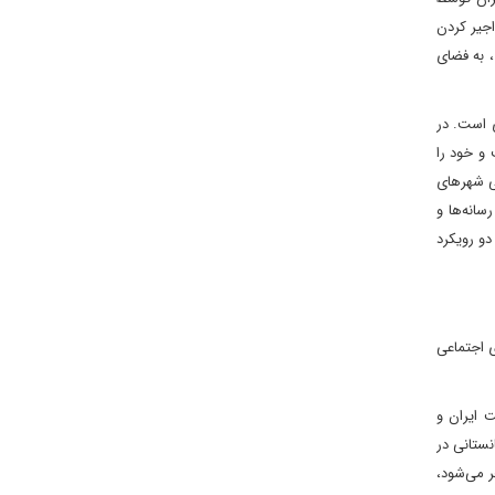
ﺟﯿﺮ ﮐﺮدن
، ﺑﻪ ﻓﻀﺎی
ی است. در
.ا.ایران شدت گرفت و خود را
خی شهرهای
انه‌ها و
دو رویکرد
ی اجتماعی
 ایران و
 پروژه‌ها نظیر اقدام اخیر آنان در انتشار خبر کذب کشته شدن 300 تبعه افغانستانی در
ر می‌شود،