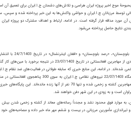
بوحۀ موج اخیر پروژه ایران هراسی و تلاش‌های دشمنان ج.ا.ایران برای تعمیق آن اس
انی توسط مرزبانان ج.ا.ایران و حواشی واکنش‌ها به این خبر پرداخته شده و سپس، سا
آن مورد مداقه قرار گرفته است. در ادامه، ارتباط و اهداف مشترک دو پروژه ایران 
ع‌بندی نتایج حاصل پرداخته می‌شود.
برخی پایگاه‌ها و رسانه‌های خبری معاند ج.ا.ایران ازجمله «صدای بلوچستان»
ویدیوهایی جعلی به نقل از رسانه «حال‌وش» مدعی شدند که تعدادی از مهاجرین افغانستانی در تاریخ 23/07/1403 در نتیجه ب
 شده‌اند. در ادامه، این منابع خبری که سابقه طولانی در فعالیت‌های ضد نظام ج.ا.ایر
با انتشار تصاویر و فیلم‌های جعلی دیگری عنوان داشتند که در شامگاه 22/07/1403 نیروهای نظامی ج.ا.ایران به سو
مذکور تیراندازی کرده و متعاقب این امر، بیش از 200 نفر از این مهاجرین کشته و زخمی شده و تنها 70 نفر از آنها زنده مانده‌اند.
و تیراندازی مأمورین مرزبانی در بیست و ششم مهر ماه خبر داده و مصاحبه‌های خود ب