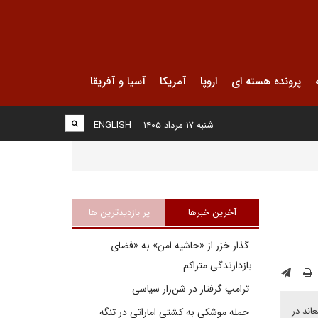
پرونده هسته ای
اروپا
آمریکا
آسیا و آفریقا
شنبه ۱۷ مرداد ۱۴۰۵
ENGLISH
آخرین خبرها
پر بازدیدترین ها
گذار خزر از «حاشیه امن» به «فضای
بازدارندگی متراکم
ترامپ گرفتار در شن‌زار سیاسی
اند در
حمله موشکی به کشتی اماراتی در تنگه