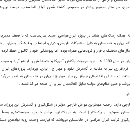
وع، خواستار تحقیق بیشتر در خصوص کشته شدن اتباع افغانستانی توسط نیروه
ملۀ اهداف رسانه‌های معاند در پروژه ایران‌هراسی است، سال‌هاست که با ضعف مدیریت
ه ایران و افغانستان به دلیل مشترکات تاریخی، دینی، اجتماعی و فرهنگی بسیار، از دﯾﺮ
سال‌های ﻣﺨﺘﻠﻒ ﺑﺎ ﻓﺮاز و ﻓﺮودﻫﺎﯾﯽ ﻫﻤﺮاه ﺑﻮده، اﻣﺎ پیوستگی خود را تاکنون حفظ کرده
ﺣﻀﻮر و ﻧﻔﻮذ اﯾﺮان در اﻓﻐﺎﻧﺴﺘﺎن به‌ویژه ﺑﻌﺪ از ﺳﻘﻮط حکومت ﻃﺎﻟﺒﺎن در سال 1380 هـ .ش، ﻣﻮﺟﺒﺎت واﮐﻨﺶ آمریکا و متحدانش را ﻓﺮاﻫﻢ آو
ﻣﻬﺎر اﯾﺮان ، در ﻋﺮﺻﻪ نرم‌افزاری ﻧﯿﺰ ﺑﻪ ﻣﻘﺎﺑﻠﻪ ﺑﺎ ﮔﺴﺘﺮش ﻧﻔﻮذ و ﻣﻬﺎر ج.ا.اﯾﺮان، ﺑﭙﺮدازد. پروژه‌های اﯾﺮ
د، ازجمله اﯾﻦ اﻗﺪام‌های نرم‌افزاری برای مهار ج.ا.ایران در افغانستان ﺑﻪ ﺷﻤﺎر می‌آید
شد و حتی مقام‌های دولت سابق افغانستان نیز بر آن صحه می‌گذاشتند .
ان
خارجی دارد. ازجمله مهمترین عوامل خارجی مؤثر در شکل‌گیری و گسترش این پروژه، 
 ﻋﺮﺑﺴﺘﺎن ﺳﻌﻮدی و ﭘﺎﮐﺴﺘﺎن) است. به موازات این عوامل خارجی، سیاست‌های بعضاً 
‌گیری ﻓﺮآﯾﻨﺪ اﯾﺮان ﻫﺮاﺳﯽ در اﻓﻐﺎﻧﺴﺘﺎن می‌باشد که نیازمند وحدت رویه نهاد‌های مسئ