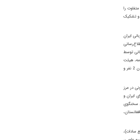
تفاوت را
 را مقصر دانستند. 3- برخی نیز به تکذیب و تشکیک
انی ایران
لاع‌رسانی
انی توسط
امه، هیئت
حقیقت‌یاب طالبان در تاریخ 10 آبان با انتشار گزارشی بر ادعای تیراندازی و انفجار مین علیه مهاجران افغانستانی در مرز ایران صحه گذاشت و کشته شدن 2 نفر و
نی در مرز
 ایران و
ت. سخنگوی
فغانستان،
ع سادات)،
یم عاصی،