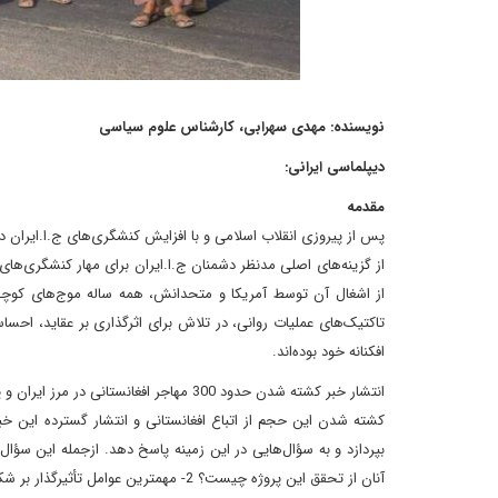
نویسنده: مهدی سهرابی، کارشناس علوم سیاسی
دیپلماسی ایرانی:
مقدمه
پس از پیروزی انقلاب اسلامی و با افزایش کنشگری‌های ج.ا.ایران در 
از گزینه‌های اصلی مدنظر دشمنان ج.ا.ایران برای مهار کنشگری‌های
از اشغال آن توسط آمریکا و متحدانش، همه ساله موج‌های کوچک و
تاکتیک‌های عملیات روانی، در تلاش برای اثرگذاری بر عقاید، احساسا
افکنانه خود بوده‌اند.
انتشار خبر کشته شدن حدود 300 مهاجر افغا
کشته شدن این حجم از اتباع افغانستانی و انتشار گسترده این خبر 
آنان از تحقق این پروژه چیست؟ 2- ﻣﻬﻤﺘﺮﯾﻦ ﻋﻮاﻣﻞ تأثیرگذار ﺑﺮ شکل‌گیری اﯾﺮان ﻫﺮاﺳﯽ در اﻓﻐﺎﻧﺴﺘﺎن کدام است؟