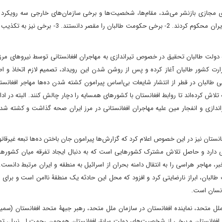
ی مجازی بازنشر می‌شد، مقام‌ها، شخصیت‌ها و برخی سازمان‌های خارجی سه رویکرد م
اتخاذ کردند: 1- برخی بدون اطلاع از صحت و سقم این خبر، اقدام ایران محکوم کردند. 2- برخی حکومت طالبان
ه دولت طالبان تحقیق در خصوص تیراندازی به مهاجران افغانستانی توسط نیروهای مرزب
رت کشور طالبان آغاز کرده و پس از روشن شدن این رویداد، تصمیم لازم اتخاذ و اط
البان در قطر از انتشار شایعات بی‌اساس پیرامون کشته شدن ده‌ها مهاجر افغانست
تلاش کرده‌اند تا روابط افغانستان با کشورهای همسایه را دچار چالش کنند. البته در اد
نستان نیز در این خصوص اعلام کرد که گزارش‌ها پیرامون جان باختن ده‌ها تبعه غیرقانو
سی دارد و حاصل تلاش مشترک کشورهایی است که به دنبال ایجاد تفرقه میان کشورهای
، مهاجر هراسی را به انتقال دامنه بحران از اسرائیل به منطقه و ایران مرتبط دانس
طالبان، ابراز نارضایتی کرد و افزود که محل این حادثه یک منطقۀ ناامن است و برای ا
انسان است.
ملل متحد، نماینده افغانستان در سازمان ملل متحد، رهبر جبهۀ متحد افغانستان (سمی
 افغانستان و برخی از شخصیت‌های دولت سابق افغانستان همچون رحمت ا.. نبیل، تم