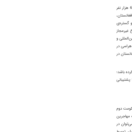
میزان تأثیر مؤلفه‌های خارجی بر پروژۀ سیستماتیکِ ایران هراسی را می‌توان در مقایسه این رویداد کذب (کشتن 300 مهاجر در مرز) با اخراج بیش از 600 هزار نفر
فغانستان،
 گستره‌ی
ع غیرمجاز
‌المللی و
 هراسی در
انستان در
رده باشد؛
 پشتیبانی
 تشکیل حکومت دوم
ت مهاجرین
ی‌توان در
یران توسط