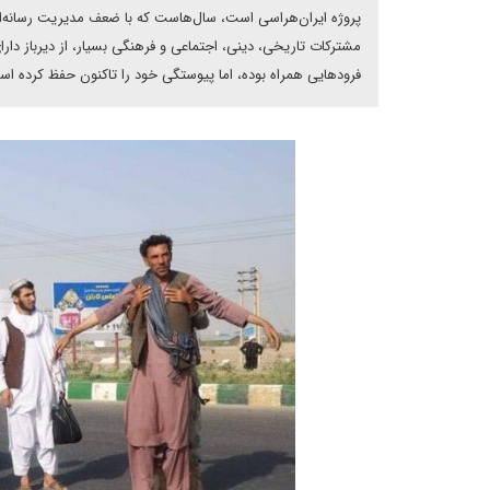
پروژه ایران‌هراسی است، سال‌هاست که با ضعف مدیریت رسانه‌ای ا
مشترکات تاریخی، دینی، اجتماعی و فرهنگی بسیار، از دﯾﺮﺑﺎز دارا
ﻓﺮودﻫﺎﯾﯽ ﻫﻤﺮاه ﺑﻮده، اﻣﺎ پیوستگی خود را تاکنون حفظ کرده اﺳ