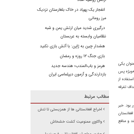
انفجار یک پهپاد در خاک بلغارستان نزدیک
مرز رومانی
درگیری شدید میان ارتش یمن و شبه
نظامیان وابسته به عربستان
هشدار چین به ژاپن: با آتش بازی نکنید
بازی جنگ ۱۲ روزه و رمضان
عنوان یکی
هرمز و باب‌المندب؛ هندسه جدید
ه‌ویژه پس
بازدارندگی و آزمون دیپلماسی ایران
تفاده از
داف تفرقه
مطالب مرتبط
ور بود. خبر
اخراج افغانستانی ها از همزیستی تا تنش
افغانستان
کسانی هستند و منافع
واکاوی ممنوعیت کشت خشخاش
حضور مهاجران افغانستانی، فرصت یا