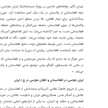
تبعه افغانستانی از پاکستان در یک سال اخیر مشاهده کرد. علی‌ر
سنگ‌اندازی برای تجار افغانی، بالا بردن سطح تنش سیاسی، چندی
واکنش‌ها از سوی افغانستان، جامعه بین‌الملل و رسانه‌های منطقه 
افغانستانی است، به اجرا گذاشته می‌شد، به دلیل اقدام‌های آمریکا
عملیات روانی شدید علیه خود مواجه می‌شد. تفاوت نگاه به اقدام‌ه
افغانستان است، حتی توسط مقام‌های دولت سابق افغانستان نیز به ص
کتاب خود (سیاست افغانستان؛ روایتی از درون) به صراحت بیان کر
«من هرگز به یاد ندارم که یک سازمان غیردولتی و یا افغانستانی ک
در حالی که جلسه‌های گفتگو میان جوامع مدنی افغانستان و پاکست
می‌شد .»
ایران هراسی در افغانستان و افغان هراسی در ج.ا.ایران
طالبان و آشکار شدن همکاری‌های ایران و حکومت طالبان در حوزه‌ه
افغانستانی و حقآبه ج.ا.ایران، ﺑﻪ ﯾﮑﯽ از اﺑﺰارﻫﺎی اصلی دﺷﻤﻨﺎن ج
برپایی ﺗﻈﺎﻫﺮات، حمله به کنسولگری ج.ا.ایران (نظیر کنسولگری هر