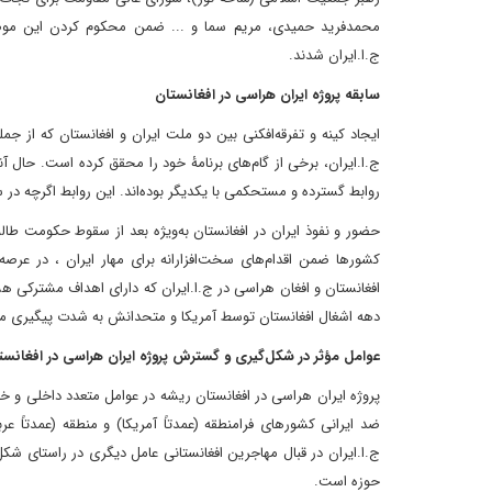
محمدفرید حمیدی، مریم سما و ... ضمن محکوم کردن این موض
ج.ا.ایران شدند.
سابقه پروژه ایران هراسی در افغانستان
ایجاد کینه و تفرقه‌افکنی بین دو ملت ایران و افغانستان که از ج
ج.ا.ایران، برخی از گام‌های برنامۀ خود را محقق کرده است. حال آنک
رواﺑﻂ ﮔﺴﺘﺮده و ﻣﺴﺘﺤﮑﻤﯽ ﺑﺎ ﯾﮑﺪﯾﮕﺮ بوده‌اﻧﺪ. اﯾﻦ رواﺑﻂ اگرچه در 
کشورها ضمن اﻗﺪام‌های ﺳﺨﺖ‌‎اﻓﺰاراﻧﻪ ﺑﺮای 
افغانستان و افغان هراسی در ج.ا.ایران که دارای اهداف مشترکی هستن
دهه اشغال افغانستان توسط آمریکا و متحدانش به شدت پیگیری می‌
عوامل مؤثر در شکل‌گیری و گسترش پروژه ایران هراسی در افغانست
پروژه ایران هراسی در افغانستان ریشه در عوامل متعدد داخلی و 
ﺿﺪ اﯾﺮاﻧﯽ ﮐﺸﻮرﻫﺎی ﻓﺮاﻣﻨﻄﻘﻪ (عمدتاً آﻣﺮﯾﮑﺎ) و ﻣﻨﻄﻘﻪ (عمدتاً
ج.ا.اﯾﺮان در ﻗﺒﺎل ﻣﻬﺎﺟﺮﯾﻦ اﻓﻐﺎﻧﺴﺘﺎﻧﯽ ﻋﺎﻣﻞ دﯾﮕﺮی در راﺳﺘﺎی شکل
حوزه است.