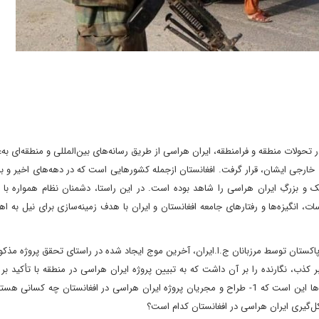
تحولات منطقه و فرامنطقه، ایران هراسی از طریق رسانه‌های بین‌المللی و ﻣﻨﻄﻘﻪ‌ای به‌
 خارجی ایشان، قرار گرفت. افغانستان ازجمله کشورهایی است که در دهه‌های اخیر و ب
 بزرگِ ایران هراسی را شاهد بوده است. در این راستا، دشمنان نظام همواره با اس
ت، انگیزه‌ها و رفتارهای جامعه افغانستان و ایران با هدف زمینه‌سازی برای نیل به اه
نستانی در مرز ایران و پاکستان توسط مرزبانان ج.ا.ایران، آخرین موج ایجاد شده در راستای تحقق پروژه مذک
کذب، نگارنده را بر آن داشت که به تبیین پروژه ایران هراسی در منطقه با تأکید بر 
بپردازد و به سؤال‌هایی در این زمینه پاسخ دهد. ازجمله این سؤال‌ها این است که 1- طراح و مجریان پروژه ایران هراسی در افغانستان چه 