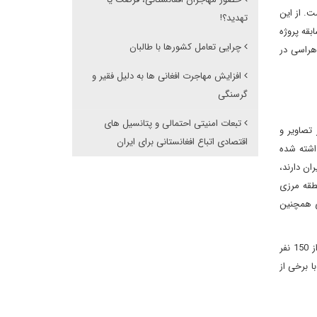
ت. از این
تهدید؟!
بقه پروژه
چرایی تعامل کشورها با طالبان
هراسی در
افزایش مهاجرت افغانی ها به دلیل فقیر و
گرسنگی
تبعات امنیتی احتمالی و پتانسیل های
، «رصد بلوچستان» و «افغان اینترنشنال» در تاریخ 24/7/1403 با انتشار تصاویر و
اقتصادی اتباع افغانستانی برای ایران
رخورد با مین‌های کار گذاشته شده
ان دارند،
ی 300 پناهجوی افغانستانی در منطقه مرزی
 این پایگاه‌های خبری همچنین
انتشار اخبار کذب پیرامون موضوع مهاجرین افغانستانی و ج.ا.ایران، به موارد فوق محدود نشد و مجدداً رسانه‌های معاند از کشته و زخمی شدن بیش از 150 نفر
ا برخی از