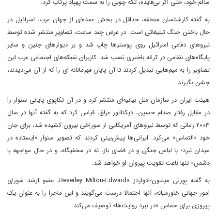
سالم خود، حتی اگر بی‌فایده، تکه چوبی را به سمت پهپاد پرتاب کرد.
به گفته کارشناسان منطقه، حداقل در بخش عمده‌ای از جهان عرب، اسرائیل در
حال باختن جنگ تبلیغاتی است. در عرض چند ساعت، تصاویر منتشر شده توسط
نیروهای دفاعی اسرائیل روی پوسترها چاپ شد و بر دیوارهای جنین و سایر
پایگاه‌های نظامی در کرانه باختری نصب شد. کاربران شبکه‌های اجتماعی عرب این
تصاویر را به میم‌هایی تبدیل کردند تا آن پایان قهرمانانه ای را که از آن می‌دیدند،
جشن بگیرند.
هیئت ایران در سازمان ملل بیانیه‌ای منتشر کرد و در آن تکاپوی پایانی سنوار را
در مقابل رفتار صدام حسین، دیکتاتور عراق، قیاس کرد که به گفته آنها در سال
۲۰۰۳ زمانی که توسط نیروهای آمریکایی از سوراخی بیرون کشیده شد، برای جان
خود «التماس» می‌کرد. ایرانی‌ها پیش‌بینی کردند که تصویر سنوار «ایستاده در
میدان نبرد؛ با لباس جنگی و در فضای باز، نه در مخفیگاه، و در حال مواجهه با
دشمن» تنها باعث تقویت پیروان او خواهد شد.
به گفته بِوِرلی میلتون-ادواردز Beverley Milton-Edwards، عضو ارشد شورای
امور جهانی خاورمیانه، آنها احتمالا درست می‌گویند و این ماجرا را به عنوان یک
پیروزی برای حماس «در نبرد روایت‌ها» توصیف می‌کند.