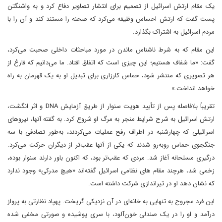
یک مقام ارتش اسرائیل از تصمیم برای انتشار تصاویر دفاع کرد و به واشنگتن
پست گفت که ارتش احساس وظیفه می‌کرد که صحنه را مستند کند و آن را با
مردم اسرائیل به اشتراک بگذارد.
این مقام که به شرط ناشناس ماندن در مورد مباحثات داخلی صحبت می‌کرد،
گفت: «ما شفاف هستیم؛ این چیزی است که اتفاق افتاد. ما می‌دانیم که فارغ از
هر تصویری که منتشر شود، حماس کارزاری برای تبدیل او به یک قهرمان به راه
خواهد انداخت.»
تقریباً بلافاصله پس از تأیید هویت سنوار از طریق آزمایش DNA و اثر انگشت،
ارتش اسرائیل به شرح شرایط منجر به مرگ او شروع کرد. به گفته آنها، نیروهای
اسرائیلی که چهارشنبه در اطراف رفح عملیات می‌کردند، به‌طور تصادفی با سه
جنگجوی حماس روبه‌رو شدند که یکی از آنها عقب‌تر از دیگران حرکت می‌کرد.
درگیری مسلحانه آغاز شد. مردی که عقب‌تر بود، که اکنون باور دارند سنوار بوده،
زخمی شد، هرچند مقام های نظامی اسرائیل گفته‌اند «هیچ مدرکی» وجود ندارد
که نشان دهد او در تیراندازی شرکت داشته است.
این فرد مجروح به تنهایی به خانه‌ای در آن نزدیکی گریخت. پهپاد نظارتی به پرواز
درآمد و او را در یک صندلی خون‌آلود، با سری پوشیده و صورتی مخفی شده