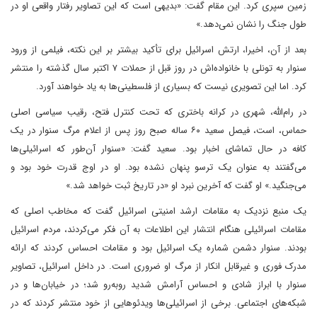
زمین سپری کرد. این مقام گفت: «بدیهی است که این تصاویر رفتار واقعی او در
طول جنگ را نشان نمی‌دهد.»
بعد از آن، اخیرا، ارتش اسرائیل برای تأکید بیشتر بر این نکته، فیلمی از ورود
سنوار به تونلی با خانواده‌اش در روز قبل از حملات ۷ اکتبر سال گذشته را منتشر
کرد. اما این تصویری نیست که بسیاری از فلسطینی‌ها به یاد خواهند آورد.
در رام‌الله، شهری در کرانه باختری که تحت کنترل فتح، رقیب سیاسی اصلی
حماس، است، فیصل سعید ۶۰ ساله صبح روز پس از اعلام مرگ سنوار در یک
کافه در حال تماشای اخبار بود. سعید گفت: «سنوار آن‌طور که اسرائیلی‌ها
می‌گفتند به عنوان یک ترسو پنهان نشده بود. او در اوج قدرت خود بود و
می‌جنگید.» او گفت که آخرین نبرد او «در تاریخ ثبت خواهد شد.»
یک منبع نزدیک به مقامات ارشد امنیتی اسرائیل گفت که مخاطب اصلی که
مقامات اسرائیلی هنگام انتشار این اطلاعات به آن فکر می‌کردند، مردم اسرائیل
بودند. سنوار دشمن شماره یک اسرائیل بود و مقامات احساس کردند که ارائه
مدرک فوری و غیرقابل انکار از مرگ او ضروری است. در داخل اسرائیل، تصاویر
سنوار با ابراز شادی و احساس آرامش شدید روبه‌رو شد؛ در خیابان‌ها و در
شبکه‌های اجتماعی. برخی از اسرائیلی‌ها ویدئوهایی از خود منتشر کردند که در