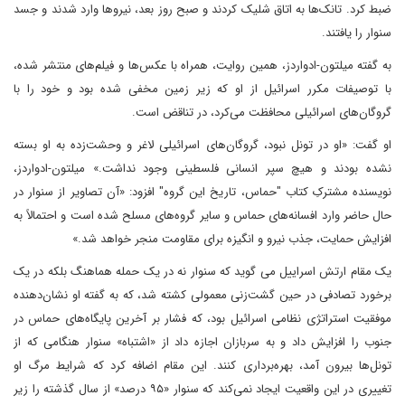
ضبط کرد. تانک‌ها به اتاق شلیک کردند و صبح روز بعد، نیروها وارد شدند و جسد
سنوار را یافتند.
به گفته میلتون-ادواردز، همین روایت، همراه با عکس‌ها و فیلم‌های منتشر شده،
با توصیفات مکرر اسرائیل از او که زیر زمین مخفی شده بود و خود را با
گروگان‌های اسرائیلی محافظت می‌کرد، در تناقض است.
او گفت: «او در تونل نبود، گروگان‌های اسرائیلی لاغر و وحشت‌زده‌ به او بسته
نشده بودند و هیچ سپر انسانی فلسطینی وجود نداشت.» میلتون-ادواردز،
نویسنده مشترکِ کتاب "حماس، تاریخ این گروه" افزود: «آن تصاویر از سنوار در
حال حاضر وارد افسانه‌های حماس و سایر گروه‌های مسلح شده است و احتمالاً به
افزایش حمایت، جذب نیرو و انگیزه برای مقاومت منجر خواهد شد.»
یک مقام ارتش اسراییل می گوید که سنوار نه در یک حمله هماهنگ بلکه در یک
برخورد تصادفی در حین گشت‌زنی معمولی کشته شد، که به گفته او نشان‌دهنده
موفقیت استراتژی نظامی اسرائیل بود، که فشار بر آخرین پایگاه‌های حماس در
جنوب را افزایش داد و به سربازان اجازه داد از «اشتباه» سنوار هنگامی که از
تونل‌ها بیرون آمد، بهره‌برداری کنند. این مقام اضافه کرد که شرایط مرگ او
تغییری در این واقعیت ایجاد نمی‌کند که سنوار «۹۵ درصد» از سال گذشته را زیر