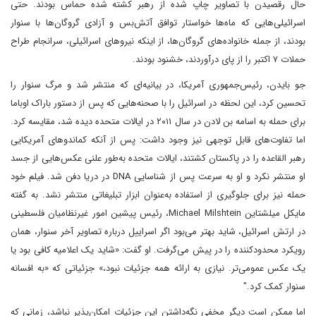
حال رقصیدن با تصاویر چاپ شده از رهبر کشته شده حماس بودند. حتی
اسرائیلی‌هایی که ماه‌ها خواستار توافق آتش‌بس و آزادی گروگان‌ها با سنوار
بودند، از جمله خانواده‌های گروگان‌ها، از اینکه نیروهای اسرائیلی، سرانجام طراح
حملات ۷ اکتبر را از پای درآوردند، خشنود بودند.
جو بایدن، رئیس‌جمهوری آمریکا، در بیانیه‌ای که منتشر شد و مرگ سنوار را
تحسین کرد، این لحظه در اسرائیل را با صحنه‌هایی که پس از دستور باراک اوباما
برای حمله به اسامه بن لادن در سال ۲۰۱۱ در ایالات متحده دیده شد، مقایسه کرد.
اما تفاوت‌های قابل توجهی نیز وجود داشت: پس از آنکه کماندوهای آمریکایی
رهبر القاعده را در پاکستان کشتند، ایالات متحده به‌طور علنی عکس‌هایی از جسد
او منتشر نکرد و او به سرعت پس از شناسایی DNA در دریا دفن شد. فیلم خود
حمله نیز برای جلوگیری از استفاده به‌عنوان ابزار تبلیغاتی منتشر نشد. به گفته
مایکل میلشتاین Michael Milshtein، رئیس پیشین امور غیرنظامیان فلسطینی
در ارتش اسرائیل، شاید بهتر می‌بود اگر اسراییل درباره تصاویر آخر سنوار، همان
رویکرد محدودکننده را در پیش می‌گرفت. او گفت: «شاید یک اعلامیه کافی بود یا
یک عکس عمومی‌تر. نیازی به ارائه همه جزئیات نبود،» جزئیاتی که «به افسانه
سنوار کمک کرد."
اما ممکن است دیگر مخفی نگه‌داشتن این جزئیات امکان‌پذیر نباشد، زمانی که