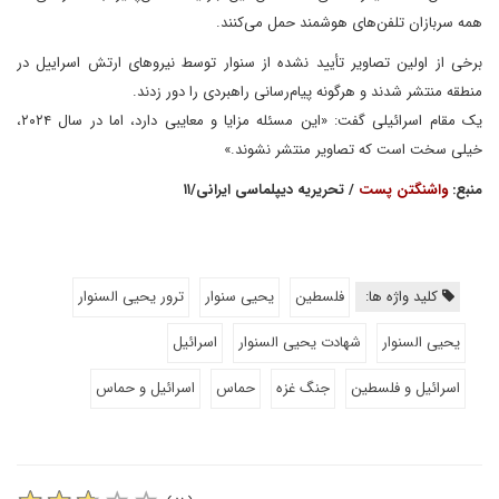
همه سربازان تلفن‌های هوشمند حمل می‌کنند.
برخی از اولین تصاویر تأیید نشده از سنوار توسط نیروهای ارتش اسراییل در
منطقه منتشر شدند و هرگونه پیام‌رسانی راهبردی را دور زدند.
یک مقام اسرائیلی گفت: «این مسئله مزایا و معایبی دارد، اما در سال ۲۰۲۴،
خیلی سخت است که تصاویر منتشر نشوند.»
منبع:
واشنگتن پست
/ تحریریه دیپلماسی ایرانی/۱۱
کلید واژه ها:
فلسطین
یحیی سنوار
ترور یحیی السنوار
یحیی السنوار
شهادت یحیی السنوار
اسرائیل
اسرائیل و فلسطین
جنگ غزه
حماس
اسرائیل و حماس