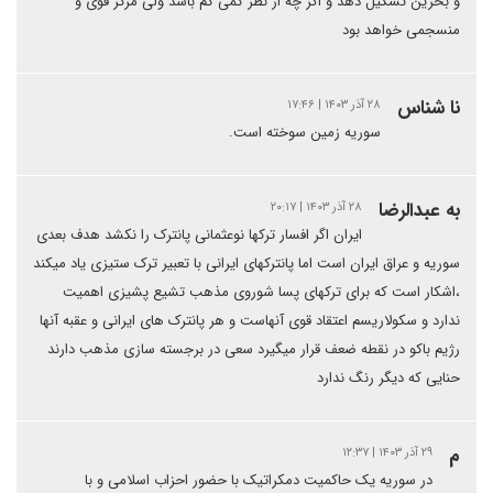
و بحرین تشکیل دهد و اگر چه از نظر کمی کم باشد ولی مرکز قوی و
منسجمی خواهد بود
نا شناس
۲۸ آذر ۱۴۰۳ | ۱۷:۴۶
سوریه زمین سوخته است.
به عبدالرضا
۲۸ آذر ۱۴۰۳ | ۲۰:۱۷
ایران اگر افسار ترکها نوعثمانی پانترک را نکشد هدف بعدی
سوریه و عراق ایران است اما پانترکهای ایرانی با تعبیر ترک ستیزی یاد میکند
،اشکار است که برای ترکهای پسا شوروی مذهب تشیع پشیزی اهمیت
ندارد و سکولاریسم اعتقاد قوی آنهاست و هر پانترک های ایرانی و عقبه آنها
رژیم باکو در نقطه ضعف قرار میگیرد سعی در برجسته سازی مذهب دارند
حنایی که دیگر رنگ ندارد
م
۲۹ آذر ۱۴۰۳ | ۱۲:۳۷
در سوریه یک حاکمیت دمکراتیک با حضور احزاب اسلامی و با