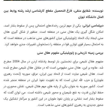
نویسنده: شقایق متقی، فارغ التحصیل مقطع کارشناسی ارشد رشته روابط بین
الملل دانشگاه تهران
دیپلماسی ایرانی:
یکی از مهم ترین رخدادهای احتمالی پس از سقوط بشار اسد،
امکان شگل گیری یک هلال سنی در منطقه است. منظور از شکل گیری هلال
سنی ایجاد یک اتحاد ژئوپلیتیکی میان کشورهای سنی مذهب در منطقه است که
به احتمال بسیار قوی توازن قوا در منطقه را دستخوش تغییرات جدی خواهد کرد.
بررسی زمینه تاریخی و ژئوپلیتیکی مفهوم هلال سنی
مفهوم هلال شیعی برای نخستین بار توسط پادشاه اردن در سال 2004 مطرح
شد. علاوه بر این، هلال سنی مفهومی است که در مقابل هلال شیعی مطرح شده
است. هلال شیعی عبارت است از اتحاد بین ایران، عراق، سوریه (تحت رهبری
علویان) و حزب الله لبنان است که به تقویت نفوذ ایران در منطقه منجر شده
است. کشور سوریه به عنوان یکی از پایه های مهم هلال شیعی، نقش محوری در
حفظ توازن قدرت به نفع شیعیان و محور شیعی داشته است. می توان گفت که
سقوط بشار اسد نشانی بر پایان نفوذ علویان در این کشور و سرآغاز تشکیل یک
محور جدیدی به رهبری کشورهای سنی مذهب است.