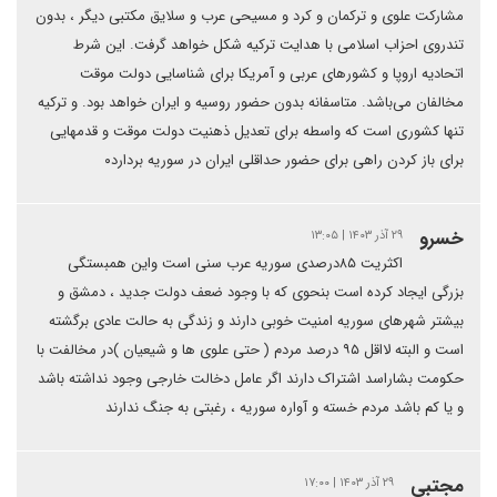
مشارکت علوی و ترکمان و کرد و مسیحی عرب و سلایق مکتبی دیگر ، بدون
تندروی احزاب اسلامی با هدایت ترکیه شکل خواهد گرفت. این شرط
اتحادیه ارو‌پا و کشورهای عربی و آمریکا برای شناسایی دولت موقت
مخالفان می‌باشد. متاسفانه بدون حضور روسیه و ایران خواهد بود. و ترکیه
تنها کشوری است که واسطه برای تعدیل ذهنیت دولت موقت و قدمهایی
برای باز کردن راهی برای حضور حداقلی ایران در سوریه بردارد۰
خسرو
۲۹ آذر ۱۴۰۳ | ۱۳:۰۵
اکثریت ۸۵درصدی سوریه عرب سنی است واین همبستگی
بزرگی ایجاد کرده است بنحوی که با وجود ضعف دولت جدید ، دمشق و
بیشتر شهرهای سوریه امنیت خوبی دارند و زندگی به حالت عادی برگشته
است و البته لااقل ۹۵ درصد مردم ( حتی علوی ها و شیعیان )در مخالفت با
حکومت بشاراسد اشتراک دارند اگر عامل دخالت خارجی وجود نداشته باشد
و یا کم باشد مردم خسته و آواره سوریه ، رغبتی به جنگ ندارند
مجتبی
۲۹ آذر ۱۴۰۳ | ۱۷:۰۰