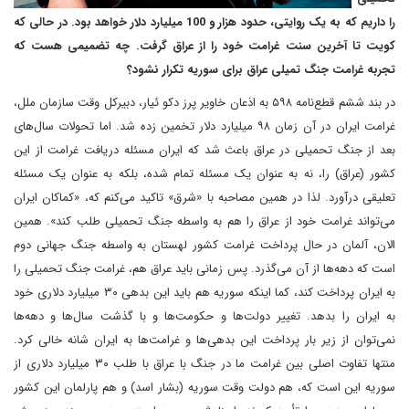
را داریم که به یک روایتی، حدود هزار و 100 میلیارد دلار خواهد بود. در حالی که
کویت تا آخرین سنت غرامت خود را از عراق گرفت. چه تضمیمی هست که
تجربه غرامت جنگ تمیلی عراق برای سوریه تکرار نشود؟
در بند ششم قطع‌نامه ۵۹۸ به اذعان خاویر پرز دکو ئیار، دبیرکل وقت سازمان ملل،
غرامت ایران در آن زمان ۹۸ میلیارد دلار تخمین زده شد. اما تحولات سال‌های
بعد از جنگ تحمیلی در عراق باعث شد که ایران مسئله دریافت غرامت از این
کشور (عراق) را، نه به عنوان یک مسئله تمام شده، بلکه به عنوان یک مسئله
تعلیقی درآورد. لذا در همین مصاحبه با «شرق» تاکید می‌کنم که، «کماکان ایران
می‌تواند غرامت خود از عراق را هم به واسطه جنگ تحمیلی طلب کند». همین
الان، آلمان در حال پرداخت غرامت کشور لهستان به واسطه جنگ جهانی دوم
است که دهه‌ها از آن می‌گذرد. پس زمانی باید عراق هم، غرامت جنگ تحمیلی را
به ایران پرداخت کند، کما اینکه سوریه هم باید این بدهی ۳۰ میلیارد دلاری خود
به ایران را بدهد. تغییر دولت‌ها و حکومت‌ها و با گذشت سال‌ها و دهه‌ها
نمی‌توان از زیر بار پرداخت این بدهی‌ها و غرامت‌ها به ایران شانه خالی کرد.
منتها تفاوت اصلی بین غرامت ما در جنگ با عراق با طلب ۳۰ میلیارد دلاری از
سوریه این است که، هم دولت وقت سوریه (بشار اسد) و هم پارلمان این کشور