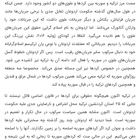
سمت مرز ترکیه و سوریه بین کردها و علوی‌های دو کشور وجود دارد. ضمن اینکه
در طول سال‌های گذشته حکومت اردوغان تقابل جدی با برخی جریان‌ها مانند
جریان قزلباش، بکتاش و دیگر جریانات علوی داشت که این جریانات خود را
وارثان آتاتورک می‌دانند. اما اردوغان به نام اسلام گرایی حقوق این جریان‌های
علوی را هم نادیده می‌گیرد. اتفاقا در کودتای ژوئیه ۲۰۱۶، نقش پررنگ این
جریانات را دیدیم. جریاناتی که معتقدند اردوغان با نوعی پان ترکیسم اسلام‌گرایانه
خود به دنبال سرکوب سایر جریان‌های رقیب است. پس اگر اردوغان خطوط گسل
جریان‌های علوی در سوریه را فعال کند دامنه آن به ترکیه نیز کشیده می شود.
همچنین در خصوص کردها نیز این مسئله صدق می‌کند. مخصوصا سه منطقه
روژآوای سوریه که ترکیه سعی می‌کند همین سرکوب کردها در شمال عراق و قندیل
و همچنین کردهای ترکیه را در قبال سوریه پیاده کند.
در ترکیه اکنون هیچگونه حقوقی برای کردها در قانون اساسی قائل نیستند تا
جایی که ۲۵ استان کردنشین ترکیه محل اعتراض و نارضایتی جدی علیه حکومت
اردوغان است. اکنون مشابه همین سیاست سرکوب در حال تکرار و تعمیم در
سوریه است. شما دیدید که اردوغان چند روز گذشته چه سخنرانی علیه کردها
داشت و عنوان کرد اگر کردهای سوریه اسلحه را بر زمین نگذارند، آنها را با اسلحه
دفن می‌کنیم. این در حالی ست که کردهای سوریه تا زمانی که به این نتیجه و