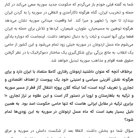
شما به گفته قبلی خودم باز می‌گردم که حکومت جدید سوریه سعی می‌کند در کنار
حمله و تخریب ایران، گناه هرگونه ناکارآمدی و اتفاقی در سوریه را به گردن ایران
بیندازد تا خود را تطهیر و مبرا کند. اما واقعیت میدانی سوریه نشان می‌دهد
هرگونه توهین به مسیحیان، علویان، شیعیان، کردها و تلاش برای حمله به ایران
قطعا برای آنها امنیت و ثبات را به دنبال نخواهد داشت. اینجاست که دوباره یادآور
می‌شوم ماه عسل اردوغان در سوریه خیلی زود تمام می‌شود و این کشور از حامی
یک انقلاب به مانع بزرگی برای شکل‌گیری یک ساختار دموکراتیک با در نظر گرفتن
حقوق همه اقوام و مذاهب سوریه تبدیل خواهد شد.
برخلاف آنچه که عنوان داشتید اردوغان رفتاری کاملا متضاد با ایران دارد و برای
هرگونه نقش آفرینی سیاسی و امنیتی خود یک پیوست از اهداف اقتصادی و
تجاری را تعریف کرده است؛ کما اینکه کلان پروژه انتقال گاز قطر از مسیر سوریه
و ترکیه به بلغارستان و اروپا در دستور کار است و این علاوه بر تراز تجاری ۱۰
برابری ترکیه در مقابل ایرانی ها‌ست که تنها حامی حکومت اسد بود. به همین
دلیل بسیار بعید است که ماه عسل اردوغان در سوریه به این زودی‌ها تمام
شود؟
سؤال شما دو بخش داشت. اتفاقا بعد از شکست داعش در سوریه و عراق