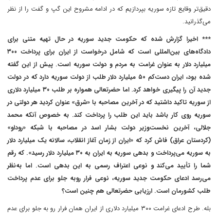
دقیق‌تر وقایع تازه سوریه بپردازیم که در ادامه مشروح این گپ و گفت را از نظر
می‌گذرانید.
*** اخیرا گزارش شده که حکومت جدید سوریه در حال تهیه متنی برای
دادگاه‌های بین‌المللی است که شامل درخواست از ایران برای پرداخت ۳۰۰
میلیارد دلار به عنوان غرامت به مردم و دولت سوریه است. پیش از این گفته
شده بود، ایران دست‌کم ۵۰ میلیارد دلار طلب از دولت سوریه دارد که در دولت
جدید آن را پیگیری خواهد کرد. اما حضرتعالی همواره بر طلب ۳۰ میلیارد دلاری
از سوریه تاکید داشتید که در آخرین مصاحبه با «شرق» عنوان کردید هر دولتی در
سوریه روی کار باشد باید این طلب را پرداخت کند. به خصوص آنکه محمد
جلالی، آخرین نخست‌وزیر دولت بشار اسد در مصاحبه با شبکه «روداو»
(کردستان عراق) فاش کرد که «ایران از زمان آغاز انقلاب، سالانه یک میلیارد دلار
به سوریه می‌پرداخت و بدهی سوریه به ایران به ۳۰ میلیارد دلار رسید». که رقم
شما را تأیید می‌کند و نوعی اعتراف رسمی به این بدهی است. اما به‌نظر
می‌رسد ادعای حکومت جدید سوریه، نوعی فرار روبه جلو برای عدم پرداخت
طلب کشورمان است. ارزیابی حضرتعالی هم چنین است؟
بله. طرح ادعای غرامت ۳۰۰ میلیارد دلاری از ایران همان فرار رو به جلو برای عدم