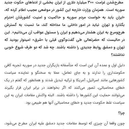
مطرح‌شدن غرامت ۳۰۰ میلیارد دلاری از ایران بخشی از ادعاهای حکوت جدید
سوریه است. همزمان وزارت خارجه این کشور در موضعی عجیب اعلام کرده که،
«ایران باید به خواست مردم سوریه و حاکمیت و امنیت کشورشان احترام
بگذارد و تهران نباید در امور داخلی ما مداخله کند، ما نسبت به گسترش
هرج‌ومرج به ایران هشدار می‌دهیم و ایران را مسئول عواقب آن می‌دانیم». این
در حالیست که حضرتعالی طی گفت‌وگوی قبلی با «شرق» امیدوار بودید که
تهران و دمشق روابط جدیدی را داشته باشند. چه شد که دو طرف شروع خوبی
نداشتند؟
دلیل اول و عمده آن این است که متأسفانه بازیگران جدید در سوریه تجربه کافی
حکومتداری را ندارند و به جای تعامل، عملا به سخنگو و نماینده سیاست
کشورهایی مانند اسرائیل، آمریکا و ترکیه تبدیل شدند و همانطور که گفتم در یک
خطای محاسباتی، تصور می‌کنند که اگر بخواهند در برابر ایران قرار بگیرند
می‌توانند حمایت این کشورها را داشته باشند. البته واکنش مقامات ایران به این
سیاست غلط حکومت جدید و خطای محاسباتی آنها هم طبیعی بود.
چرا؟
چون واقعا آن چیزی که توسط مقامات جدید دمشق علیه ایران مطرح می‌شود،