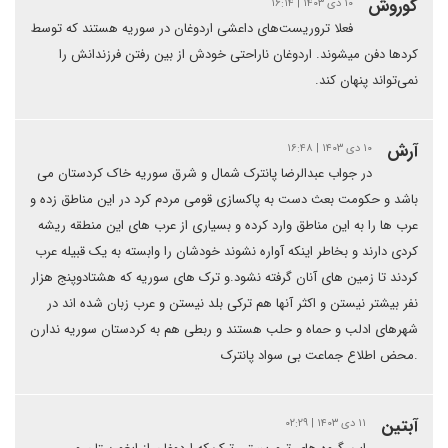
کوروش
۱۰ دی ۱۴۰۳ | ۱۶:۱۴
فعلا تروریست‌های داعشی اردوغان در سوریه هستند که توسط
کردها دفن میشوند‌. اردوغان ناراحتی خودش از بین رفتن فرزندانش را
نمی‌تواند پنهان کند.
آرش
۱۰ دی ۱۴۰۳ | ۱۶:۴۸
در جواب عبدالرضا پانترک شمال و شرق سوریه خاک کردستان می
باشد و حکومت بعث دست به پاکسازی قومی مردم کرد در این مناطق زده و
عرب ها را به این مناطق وارد کرده و بسیاری از عرب های این منطقه ریشه
کردی دارند و بخاطر اینکه آواره نشوند خودشان را وابسته به یک قبیله عرب
کردند تا زمین های آنان گرفته نشود.و ترک های سوریه که هشتادوپنج هزار
نفر بیشتر نیستن و اکثر آنها هم ترکی بلد نیستن و عرب زبان شده اند در
شهرهای ادلب و حماه و حلب هستند و ربطی هم به کردستان سوریه ندارن
.محض اطلاع جماعت بی سواد پانترک
آبتین
۱۱ دی ۱۴۰۳ | ۰۲:۲۹