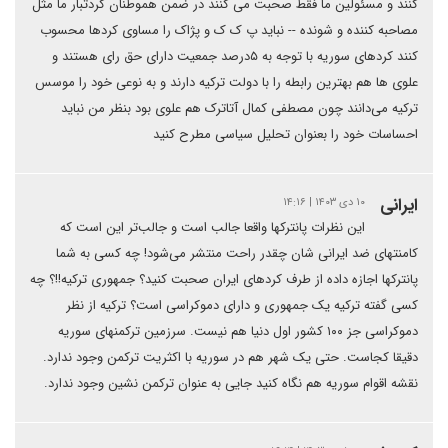
کنند و مسئولین ما فقط صحبت می کنند در ضمن هموطنان کردتبار ما مثل
مصاحبه کننده و شونده -- نباید پ ک ک و پژاک را مساوی کردها محسوب
کنند کردهای سوریه با توجه به ۵درصد جمعیت دارای حق رای هستند و
علوی ها هم بهترین رابطه را با دولت ترکیه دارند و به نوعی خود را موسس
ترکیه می‌دانند چون مصطفی کمال آتاترک هم علوی بود بنظر من نباید
احساسات خود را بعنوان تحلیل سیاسی مطرح کنید
ایرانی
۱۰ دی ۱۴۰۳ | ۱۴:۱۶
این نظرات پانترکها واقعا جالب است و جالب‌تر این است که
کامنتهای ضد ایرانی شان چقدر راحت منتشر می‌شود! چه کسی به شما
پانترکها اجازه داده از طرف کردهای ایران صحبت کنید؟ جمهوری ترکیه!!؟ چه
کسی گفته ترکیه یک جمهوری و دارای دموکراسی است؟ ترکیه از نظر
دموکراسی جز ۱۰۰ کشور اول دنیا هم نیست. سرزمین ترکمنهای سوریه
دقیقا کجاست. حتی یک شهر هم در سوریه با اکثریت ترکمن وجود ندارد.
نقشه اقوام سوریه هم نگاه کنید جایی به عنوان ترکمن نشین وجود ندارد.