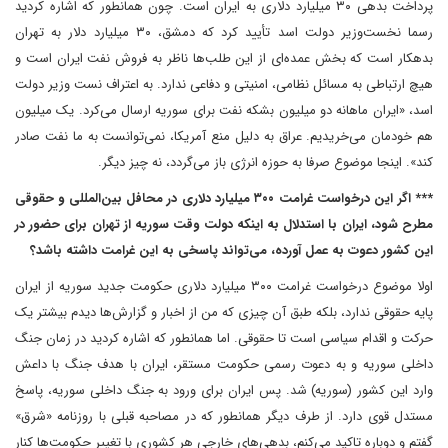
پرداخت بدهی ۳۰ میلیارد دلاری به ایران است. چون همانطور که اشاره کردید
رسما نخست‌وزیر دولت اسد تأیید کرد که دمشق، ۳۰ میلیارد دلار به تهران
بدهکار است که بخش عمده‌ای از این طلب‌ها ناظر به فروش نفت ایران است و
هیچ ارتباطی به مسائل نظامی، امنیتی و دفاعی ندارد. به اعتراف نست وزیر دولت
اسد، «ایران ماهانه دو میلیون بشکه نفت برای سوریه ارسال می‌کرد. یک میلیون
هم خودمان می‌خریدیم. عراق به دلیل منع آمریکا، نمی‌توانست به ما نفت صادر
کند». اینجا موضوع صرفا به حوزه انرژی باز می‌گردد، نه چیز دیگر.
*** اگر این درخواست غرامت ۳۰۰ میلیارد دلاری در محافل بین‌المللی و حقوقی
مطرح شود، ایران با استدلال به اینکه دولت وقت سوریه از تهران برای حضور در
این کشور دعوت به عمل آورده، می‌تواند پاسخی به این غرامت داشته باشد؟
اولا موضوع درخواست غرامت ۳۰۰ میلیارد دلاری حکومت جدید سوریه از ایران
پایه حقوقی ندارد، بلکه طبق آن چیزی که من از اخبار و گزارش‌ها دیدم بیشتر یک
حرکت و اقدام سیاسی است تا حقوقی. اما همانطور که اشاره کردید در زمان جنگ
داخلی سوریه و به دعوت رسمی حکومت مستقر، ایران با هدف جنگ با داعش
وارد این کشور (سوریه) شد. پس ایران برای ورود به جنگ داخلی سوریه، پاسخ
مستدل قوی دارد. از طرف دیگر همانطور که در مصاحبه قبلی با روزنامه «شرق»
گفتم و دوباره تاکید می‌کنم، بدهی‌های خارجی هر کشوری با تغییر حکومت‌ها کنار