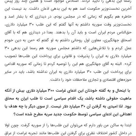
رسما این بدهی را تأیید کردند. اسنادش موجود است و همین چند روز پیش
آخرین نخست‌وزیر حکومت اسد هم به این بدهی اذعان داشت. بد نیست این
خاطره هم بگویم که زمانی که در مجلس بودم، در دیداری که با بشار اسد و
نخست‌وزیر وقت سوریه داشتم به آنها گفتم که این طلب ۳۰ میلیارد دلاری،
حق‌الناس مردم ایران است و باید آن را بدهند. بعدا در دیداری هم که با آقای
اسحاق جهانگیری، معاون اول روحانی داشتم به او گفتم که «من به دین خودم
عمل کردم و با تلاش‌هایی که داشتم مجلس سوریه هم رسما این بدهی ۳۰
میلیارد دلاری به ایران را پذیرفت و قانونی برای پرداخت این طلب‌ها تصویب
کرد». البته به آقای جهانگیری هم این را توصیه کردم تا زمانی که سوریه اقدامی
برای پرداخت این طلب ۳۰ میلیارد دلاری به ایران نداشته باشد، باید در سایر
حوزه‌های اقتصادی و تجاری ملاحظات خود را داشت.
با اینحال و به گفته خودتان این ادعای غرامت ۳۰۰ میلیارد دلاری بیش از آنکه
ماهیت حقوقی داشته باشد، یک اقدام سیاسی است تا طلب ایران به محاق
برود. لذا امیدی به گرفتن آن ۳۰ میلیارد دلار نیست. از سوی دیگر با چه هدف یا
اهدافی این ادعای سیاسی توسط حکومت جدید سریه مطرح شده است؟
ابتدا به ساکن من باور دارم که می‌توان این طلب‌ها را از سوریه گرفت. چون اولا
در داخل کشور اختلاف نظری برای گرفتن این طلب‌ها مانند تجربه غرامت از عراق