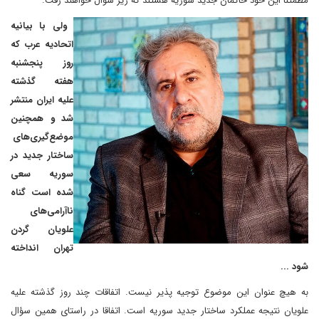
مطمئنا این خود حاکمان جدید سوریه هستند که زیر سؤال خواهند رفت.
ولی با بیانیه
اتحادیه عرب که
روز پنجشنبه
هفته گذشته
علیه ایران منتشر
شد و همچنین
موضع‌گیری‌های
ساختار جدید در
سوریه سعی
شده است گناه
ناآرامی‌های
علویان گردن
تهران انداخته
شود ...
به هیچ عنوان این موضوع توجیه پذیر نیست. اتفاقات چند روز گذشته علیه
علویان نتیجه عملکرد ساختار جدید سوریه است. اتفاقا در راستای همین سؤال