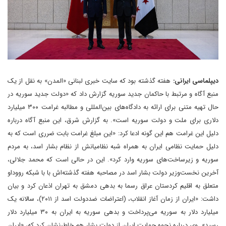
دیپلماسی ایرانی:
هفته گذشته بود که سایت خبری لبنانی «المدن» به نقل از یک
منبع آگاه و مرتبط با حاکمان جدید سوریه گزارش داد که «دولت جدید سوریه در
حال تهیه متنی برای ارائه به دادگاه‌های بین‌المللی و مطالبه غرامت ۳۰۰ میلیارد
دلاری برای ملت و دولت سوریه است». به گزارش شرق، این منبع آگاه درباره
دلیل این غرامت هم این گونه ادعا کرد: «این مبلغ غرامت بابت ضرری است که به
دلیل حمایت نظامی ایران به همراه شبه نظامیانش از نظام بشار اسد، به مردم
سوریه و زیرساخت‌های سوریه وارد کرد». این در حالی است که محمد جلالی،
آخرین نخست‌وزیر دولت بشار اسد در مصاحبه هفته گذشته‌اش با با شبکه رووداو
متعلق به اقلیم کردستان عراق رسما به بدهی دمشق به تهران اذعان کرد و بیان
داشت: «ایران از زمان آغاز انقلاب، (اعتراضات ضددولت اسد از ۲۰۱۱)، سالانه یک
میلیارد دلار به سوریه می‌پرداخت و بدهی سوریه به ایران به ۳۰ میلیارد دلار
رسید». وی درباره نحوه حمایت ایران از دولت بشار هم خاطرنشان کرد که، «ایران