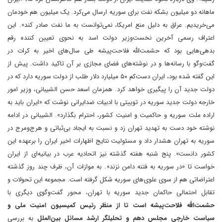
ماهانه دو میلیون بشکه نفت برای سوریه ارسال می‌کرد. یک میلیون هم خودمان
می‌خریدیم. عراق به دلیل منع امریکا، نمی‌توانست به ما نفت صادر کند». این
اعتراف رسمی آخرین نخست‌وزیر دولت اسد به نحوی تعیین کننده رقم
بدهی‌هایی بود که حشمت‌الله فلاحت‌پیشه طی سال‌های اخیر به کرات در
گفت‌وگو با رسانه‌ها و در نوشته‌های فضای مجازی بر آن تاکید داشت. پیش از
این گفته شده بود، ایران دست‌کم ۵۰ میلیارد دلار طلب از دولت سوریه دارد که در
دولت جدید آن را پیگیری خواهد کرد. همزمان اسعد حسن الشیبانی، وزیر امور
خارجه دولت جدید سوریه در توییتی با ادبیات ضدایرانی نوشت که «ایران باید به
اراده ملت سوریه و حاکمیت ‌و امنیت کشور، احترام بگذارد». الشیبانی در ادامه
نوشته خود دست به تهدید تهران زد و نسبت به ایجاد بی‌ثباتی و هرج‌ومرج در
سوریه به تهران هشدار داد و مسئولیت نتایج اظهارات اخیر ایران را برعهده این
کشور دانست». پنج شنبه هفته گذشته نیز اتحادیه عرب در بیانیه‌ای از ایران
خواست تا «در سوریه به فتنه دامن نزند». به موازات آن، ظرف چند روز گذشته
اعتراضاتی هم از سوی علوی‌های سوریه شکل گرفته است. مجموعه این تحولات و
تقابل احتمالی حاکمان جدید سوریه با تهران، محور گفت‌وگوی دیگری با
حشمت‌الله فلاحت‌پیشه است تا از منظر رئیس کمیسیون امنیت ملی و
سیاست خارجی مجلس دهم و تحلیلگر ارشد مسائل بین‌الملل
به بررسی