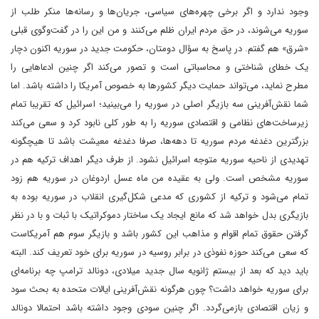
وجود ندارد و اگر برخی چهره‌های سیاسی، جریان‌ها و رسانه‌ها منکر طلب از
سوریه می‌شوند، در حق مردم ایران ظلم می‌کنند و من این را در گفت‌وگوی قبلی
«شرق» هم گفتم. در پاسخ به سؤال دومتان، حکومت جدید در سوریه اکنون دچار
یک خطای شناختی و محاسباتی است و تصور می‌کند اگر چنین ادعاهایی را
مطرح نماید، می‌تواند حمایت دیگر کشورها به خصوص آمریکا را داشته باشد. اما
شما نقش‌آفرینی سه بازیگر اصلی در سوریه را می‌بینید؛ اسرائیل که تقریبا تمام
زیرساخت‌های نظامی و اقتصادی سوریه را به طور کلی نابود کرد و سعی می‌کند
بزرگترین دغدغه مردم سوریه تا دهه‌ها، صرفا دغدغه معیشت باشد تا هیچگونه
تهدیدی از ناحیه سوریه متوجه اسرائیل نشود. از طرف دیگر اهداف ترکیه هم در
سوریه مشخص است. ولی به عقیده من ماه عسل اردوغان در سوریه هم زود
تمام می‌شود و ترکیه از کشوری که مدعی شکل‌گیری انقلاب در سوریه بوده به
بازیگری بدل خواهد شد که مانع ایجاد یک ساختار دموکراتیک با ثبات و با در نظر
گرفتن حقوق تمام اقوام و مذاهب این کشور باشد و بازیگر سوم هم آمریکاست
که سعی می‌کند حوزه نفوذی در برابر روسیه در سوریه برای خود تعریف کند. البته
باید دید که بعد از بیستم ژانویه سال جدید میلادی، دونالد ترامپ چه برنامه‌ای
برای سوریه خواهد داشت؟ چون هرگونه نقش‌آفرینی ایالات متحده به بحث سود
و زیان اقتصادی بازمی‌گردد. اگر چنین سودی وجود داشته باشد احتمالا دونالد