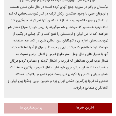
این گروه های تروریستی ترک که اردوغان از ایغورستان و
ترکستان و باکو در سوریه جمع آوری کرده است در حال دفن شدن هستند
و اردوغان حتی با وجود جنگیدن ارتش ترکیه در کنار تروریست‌هایی که قبلا
در داعش و جبهه النصره بوده اند از تلف شدن آنها نمی‌تواند جلوگیری کند.
البته ترکیه همانطور که خودشان هم میگویند به زودی دوباره سراغ قفقاز هم
خواهند آمد تا مرز ایران و ارمنستان را قطع کنند و اگر جنگی در بگیرد از
تروریست‌های اجاره ای و تبهکاران بین المللی شان در آنجا هم استفاده
خواهند کرد همانطور که قبلا در لیبی و قره باغ و عراق از آنها استفاده کردند.
آنها با تبلیغ هایی مثل جعل اسم خلیج فارس و ادعای ارضی نسبت به
شمال غرب ایران همانطور که آرارات را اشغال کردند و مصادره کردنو بزرگان
و شعرا و دانشمندان ایرانی برای خودشان، دنبال تصویر بزرگتری هستند که
همان برپایی عثمانی با تکیه بر تروریست‌های تکفیری_پانترکی هستند.
عثمانی که قرنها بزرگترین دشمن ایران بود و خونین ترین جنگها بین ایران و
اشغالگران عثمانی درگرفت.
آخرین خبرها
پر بازدیدترین ها