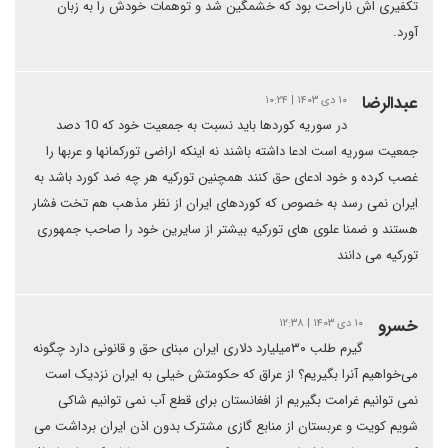
تکفیری اش ناراحت بود که خشمگین شد و توهمات خودش را به زبان
آورد.
عبدالرضا
۱۰ دی ۱۴۰۳ | ۱۰:۲۴
در سوریه کوردها باید نسبت به جمعیت خود که 10 دصد
جمعیت سوریه است ادعا داشته باشند نه اینکه اراضی تورکمانها و عربها را
غصب کرده و خود ادعای حق کنند همچنین تورکیه هر چه ضد کورد باشد به
ایران نمی رسد به خصوص که کوردهای ایران از نظر مذهب هم تخت فشار
هستند و ضمنا علوی های تورکیه بیشتر از سایرین خود را صاحب جمهوری
تورکیه می دانند
خسرو
۱۰ دی ۱۴۰۳ | ۱۲:۳۸
گیرم طلب ۳۰میلیارد دلاری ایران مبنای حق و قانونی دارد چگونه
می‌خواهیم آنرا بگیریم؟ از عراق که حکومتش خیلی به ایران نزدیک است
نمی توانیم غرامت بگیریم از افغانستان برای قطع آب نمی توانیم شاکی
شویم کویت و عربستان از منابع گازی مشترک بدون اذن ایران برداشت می