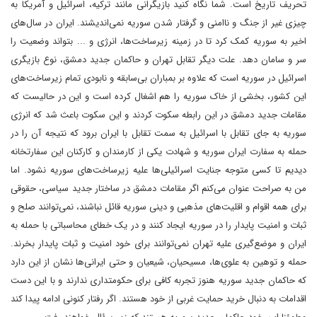
تحریف تاریخ است. شما نگاه کنید بازیگرانی مانند ترکیه، اسرائیل و آمریکا به
چیزی غیر از جنگ و ناامنی و گرفتار شدن سوریه نمی‌اندیشند. ایران در سال‌های
اخیر به سوریه کمک کرد تا در زمینه زیرساخت‌ها، انرژی و ... بتواند وضعیت را
سر و سامان دهد. علت دیگر تقابل تهران و حاکمان جدید دمشق، نوع بازیگری
اسرائیل در سوریه است که علاوه بر بمباران بی‌سابقه‌ و نابودی تمام زیرساخت‌های
این کشور، بخشی از خاک سوریه را هم اشغال کرده است و این در حالیست که
مقامات جدید دمشق در این رابطه سکوت کردند و این سکوت باعث شد که انرژی
سوریه به جای تقابل با اسرائیل به سمت تقابل با ایران برود که نتیجه آن را در
حمله به سفارت ایران سوریه و شهادت یکی از کارمندان و کارکنان این سفارتخانه
دیدیم تا کسی متوجه جنایت اسرائیلی‌ها علیه زیرساخت‌های سوریه نشود. اما
من به صراحت عنوان می‌کنم اگر مقامات دمشق در ساختار جدید سیاسی، حقوقی
برای همه اقوام و اقلیت‌های مذهبی و دینی سوریه قائل نباشند، نمی‌توانند صلح و
ثبات و امنیت پایدار را در سوریه ایجاد کنند و در یک خطای محاسباتی با حمله به
ایران و موضع‌گیری علیه تهران نمی‌توانند برای خود امنیت و ثبات پایدار بخرند.
حمله و توهین به علوی‌ها، مسیحیان، شیعیان و حتی ایرانی‌ها نشان از این دارد
که حاکمان جدید سوریه هنوز تجربه کافی برای حکومتداری ندارند و با این دست
اقدامات به دنبال خرید حمایت غربی از خود هستند. اگر رفتار کنونی ادامه پیدا کند