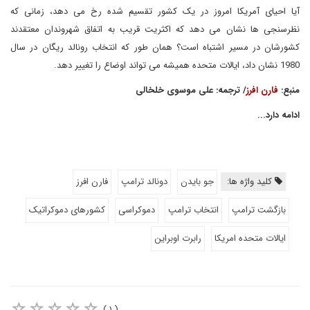
آیا احیای آمریکا امروز در یک کشور تقسیم شده رخ می دهد، زمانی که
نظرسنجی ها نشان می دهد که اکثریت قریب به اتفاق شهروندان معتقدند
کشورشان در مسیر اشتباه است؟ همان طور که انتخاب رونالد ریگان در سال
1980 نشان داد، ایالات متحده همیشه می تواند اوضاع را تغییر دهد.
منبع:
فارن افرز
/ ترجمه: علی موسوی خلخالی
ادامه دارد...
کلید واژه ها:
جو بایدن
دونالد ترامپ
فارن افرز
بازگشت ترامپ
انتخاب ترامپ
دموکراسی
کشورهای دموکراتیک
ایالات متحده امریکا
رابرت اوبراین
( ۱ )