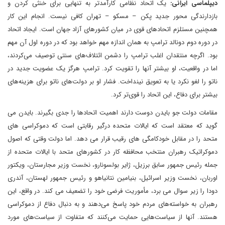
دیپلماسی ایرانی:
یک اتحاد نظامی کارآمدتر به تنهایی برای خنثی کردن و
بازدارندگی محور جدید پکن – مسکو – تهران کافی نیست. انجام این کار
همچنین مستلزم اتحادهای قوی در میان کشورهای آزاد جهان است. ایجاد اتحاد
در دوره دوم دونالد ترامپ به همان اندازه مهم خواهد بود که در دوره اول آن مهم
بود. اگرچه منتقدان اغلب ترامپ را دشمن ائتلاف‌های سنتی توصیف می‌کردند،
اما در واقعیت، او بیشتر آنها را تقویت کرد. ترامپ هرگز یک عضویت جدید در
ناتو را لغو نکرد یا به تعویق نینداخت. فشار او بر دولت‌های ناتو برای هزینه‌های
بیشتر برای دفاع، این اتحاد را قوی‌تر کرد.
مقامات دولت جو بایدن دوست دارند اهمیت اتحادها را جدی بگیرند. بایدن می
گوید که معتقد است که ایالات متحده درگیر رقابتی است که دموکراسی های
متحد را در مقابل خودکامگی های رقیب قرار می دهد. اما دولت وقتی که اصول
دموکراتیک رهبران منتخب محافظه کار در کشورهای متحد با ایالات متحده از
جمله رئیس جمهور سابق برزیل، ژایر بولسونارو، نخست وزیر مجارستان، ویکتور
اوربان، نخست وزیر اسرائیل، بنیامین نتانیاهو و رئیس جمهور لهستان، آندری
دودا را زیر سوال می برد، مأموریت فرضی خود را تضعیف می کند. در واقع، این
رهبران به خواسته‌های مردم خود پاسخ می‌دهند و به دنبال دفاع از دموکراسی
هستند. آنها از سیاست‌هایی حمایت می‌کنند که متفاوت از سیاست‌های مورد