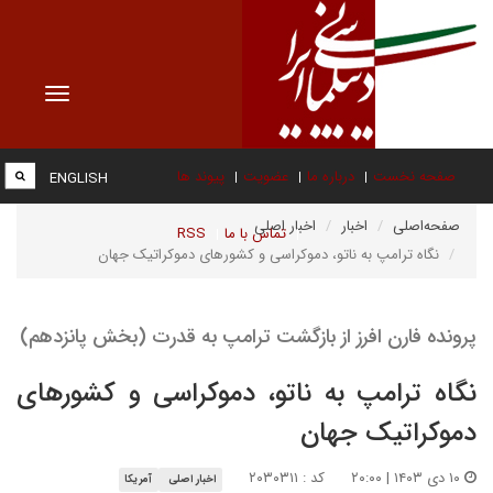
Toggle
vigation
صفحه نخست
درباره ما
عضویت
پیوند ها
ENGLISH
صفحه‌اصلی
اخبار
اخبار اصلی
تماس با ما
RSS
نگاه ترامپ به ناتو، دموکراسی و کشورهای دموکراتیک جهان
پرونده فارن افرز از بازگشت ترامپ به قدرت (بخش پانزدهم)
نگاه ترامپ به ناتو، دموکراسی و کشورهای
دموکراتیک جهان
۱۰ دی ۱۴۰۳ | ۲۰:۰۰
کد : ۲۰۳۰۳۱۱
اخبار اصلی
آمریکا