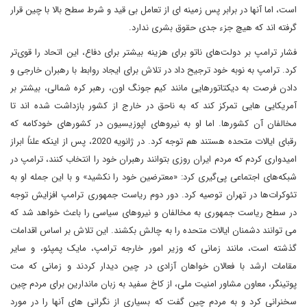
است، اما آنها در برابر پس زمینه ای از تعامل بی قید و شرط سطح بالا با چین قرار
گرفته اند که هیچ جزء جدی حقوق بشری ندارد.
فشار ترامپ بر دولت‌های ناتو برای هزینه بیشتر برای دفاع، این اتحاد را قوی‌تر
کرد. ترامپ به نوبه خود ترجیح داد در تلاش برای ایجاد روابط با رهبران خارجی و
دادن فرصت به دیکتاتورهایی مانند کیم جونگ اون، رهبر کره شمالی، بیشتر بر
آمریکایی هایی تمرکز کند که به ناحق در خارج از کشور بازداشت شده اند تا
مخالفان آن کشورها. اما او به نیروهای اپوزیسیون در کشورهای خودکامه که
رقبای ایالات متحده هستند هم توجه کرد. در ژانویه 2020، پس از اینکه علناً ابراز
امیدواری کردم که مردم ایران روزی بتوانند رهبران خود را انتخاب کنند، ترامپ در
شبکه‌های اجتماعی پی‌گیری کرد: «معترضین خود را نکشید» و با این جمله او به
تئوکرات‌ها در تهران توصیه کرد. دور دوم ریاست جمهوری ترامپ افزایش توجه
در سطح ریاست جمهوری به مخالفان و نیروهای سیاسی را باعث خواهد شد که
می توانند دشمنان ایالات متحده را به چالش بکشند. این تلاش بر اساس اقدامات
گذشته است، مانند زمانی که وزیر امور خارجه ترامپ، مایک پمپئو، و سایر
مقامات ارشد با فعالان خواهان آزادی در چین دیدار کردند و زمانی که مت
پوتینگر، معاون مشاور امنیت ملی، از کاخ سفید به زبان ماندارین برای مردم چین
سخنرانی کرد و به مردم چین گفت که بسیاری از نگرانی های آنها را در مورد