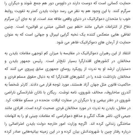
حمایت کسانی است که دوست دارند در داووس دور هم جمع شوند و دیگران را
سرگرم کنند. با این وجود هم به نظر می رسد دولت بایدن کمتر به تقویت روابط
خوب با متحدان دموکراتیک در دنیای واقعی علاقه مند است، او به جای آن سرگرم
دفاع از انتزاعات خیالی مانند «نظم بین المللی مبتنی بر قوانین» است. چنین
لفاظی هایی منعکس کننده یک نخبه گرایی لیبرال و جهانی است که به عنوان
حمایت از آرمان های دموکراتیک ظاهر می شود.
انتقاد از این رهبران دموکراتیک در مقایسه با میزان کم توجهی مقامات بایدن به
مخالفان در کشورهای اقتدارگرا بسیار تلخ‌تر است. رئیس جمهور بایدن و
دستیاران ارشد او به ندرت از رویکرد روسای جمهوری سابق پیروی می کنند که
مخالفان بازداشت شده را در کشورهای اقتدارگرا که به دنبال حقوق مسلم فردی و
حاکمیت قانون مثل جهان آزاد هستند، مورد توجه قرار می دادند. کارتر شخصاً به
آندری ساخاروف، مخالف شوروی، نامه نوشت. ریگان با ناتان شارانسکی ناراضی
شوروی در دفتر بیضی و با دیگران در سفارت ایالات متحده در مسکو ملاقات کرد.
در مقابل، بایدن به ندرت در مورد مخالفان فردی صحبت کرده است، افرادی مانند
جیمی لای، ناشر هنگ کنگی و مدافع دموکراسی که مقامات چینی او را به اتهامات
ساختگی زندانی کرده اند. اگرچه وزارت امور خارجه دولت بایدن اعتراضاتی را
درباره رفتار چین با شهروندانش بیان کرده و در این زمینه بیانیه‌هایی صادر کرده