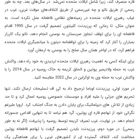
قاره منصرف کند، زیرا شامل ایالات متحده نمی‌شد. در سال‌های بعد، چه به طور
رسمی از طریق ناتو و چه غیررسمی از طریق ائتلاف‌های موقت غربی، غرب در
غیاب رهبری ایالات متحده در زمینه‌های نظامی قاطعانه عمل نکرده است. به
عنوان مثال، تا زمانی که پرزیدنت کلینتون تصمیم گرفت در سال 1995 اقدام
قاطعانه ای را برای توقف تجاوز صربستان به بوسنی انجام دهد، ناتو یک کارزار
بمباران را آغاز کرد که زمینه را برای توافقنامه دیتون با میانجیگری ایالات متحده
فراهم کرد، که در اواخر همان سال صلح را به بوسنی به ارمغان آورد.
برای اینکه کسی به اهمیت رهبری ایالات متحده تردیدی به خود راه دهد، واکنش
غرب به حمله ولادیمیر پوتین و الحاق کریمه به خاک روسیه در سال 2014 را با
واکنش غرب به حمله وی به اوکراین در سال 2022 مقایسه کنید.
در مورد اولی، پرزیدنت اوباما ترجیح داد به کی اف تسلیحات ارسال نکند، تنها
تحریم های جزئی را علیه افراد و موسسات خصوصی روسیه اعمال کرد و تا حد
زیادی از تلاش های دیپلماتیک برای پایان دادن به جنگ اجتناب کرد. اروپا علیرغم
نگرانی خود از تهاجم قاره ای پوتین، گرد هم نیامد تا به تنهایی اقدامی جسورانه
انجام دهد. در نهایت، غرب تصرف کریمه توسط روسیه را پذیرفت (اگر نه به طور
رسمی). در مورد دوم، پرزیدنت بایدن تصمیم گرفت با تهاجم قاطعانه پوتین
مخالفت کند، ائتلاف گسترده ای از کشورهای غربی را برای هماهنگی یک