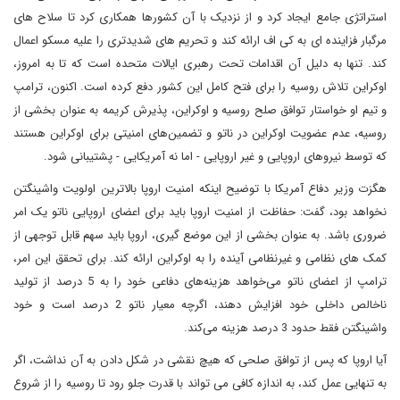
استراتژی جامع ایجاد کرد و از نزدیک با آن کشورها همکاری کرد تا سلاح های
مرگبار فزاینده ای به کی اف ارائه کند و تحریم های شدیدتری را علیه مسکو اعمال
کند. تنها به دلیل آن اقدامات تحت رهبری ایالات متحده است که تا به امروز،
اوکراین تلاش روسیه را برای فتح کامل این کشور دفع کرده است. اکنون، ترامپ
و تیم او خواستار توافق صلح روسیه و اوکراین، پذیرش کریمه به عنوان بخشی از
روسیه، عدم عضویت اوکراین در ناتو و تضمین‌های امنیتی برای اوکراین هستند
که توسط نیروهای اروپایی و غیر اروپایی - اما نه آمریکایی - پشتیبانی شود.
هگزت وزیر دفاع آمریکا با توضیح اینکه امنیت اروپا بالاترین اولویت واشینگتن
نخواهد بود، گفت: حفاظت از امنیت اروپا باید برای اعضای اروپایی ناتو یک امر
ضروری باشد. به عنوان بخشی از این موضع گیری، اروپا باید سهم قابل توجهی از
کمک های نظامی و غیرنظامی آینده را به اوکراین ارائه کند. برای تحقق این امر،
ترامپ از اعضای ناتو می‌خواهد هزینه‌های دفاعی خود را به 5 درصد از تولید
ناخالص داخلی خود افزایش دهند، اگرچه معیار ناتو 2 درصد است و خود
واشینگتن فقط حدود 3 درصد هزینه می‌کند.
آیا اروپا که پس از توافق صلحی که هیچ نقشی در شکل دادن به آن نداشت، اگر
به تنهایی عمل ‌کند، به اندازه کافی می تواند با قدرت جلو ‌رود تا روسیه را از شروع