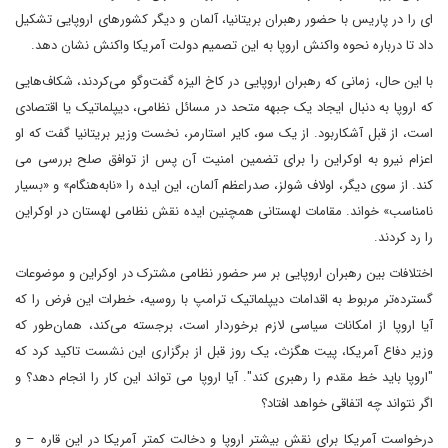
ای را در پاریس با حضور رهبران بریتانیا، آلمان و دیگر کشورهای اروپایی تشکیل
داد تا درباره نحوه واکنش اروپا به این تصمیم دولت آمریکا واکنش نشان دهد.
با این حال، زمانی که رهبران اروپایی در کاخ الیزه گفت‌وگو می‌کردند، شکاف‌هایی
که اروپا به دنبال ایجاد یک جبهه متحد در مسائل نظامی، دیپلماتیک یا اقتصادی
است، از قبل آشکاربود. از یک سو، کایر استارمر، نخست وزیر بریتانیا گفت که او
اعزام نیرو به اوکراین را برای تضمین امنیت آن پس از توافق صلح بررسی می
کند. از سوی دیگر، اولاف شولز، صدراعظم آلمان، این ایده را «نابه‌هنگام» و «بسیار
نامناسب» خواند. مقامات لهستانی همچنین ایده نقش نظامی لهستان در اوکراین
را رد کردند.
اختلافات بین رهبران اروپایی بر سر حضور نظامی مشترک در اوکراین و موضوعات
گسترده‌تر مربوط به اقدامات دیپلماتیک ترامپ با روسیه، خطرات این فرض را که
آیا اروپا از امکانات سیاسی لازم برخوردار است، برجسته می‌کند، همان‌طور که
وزیر دفاع آمریکا، پیت هگزث، یک روز قبل از برگزاری این نشست تاکید کرد که
"اروپا باید خط مقدم را رهبری کند". آیا اروپا می تواند این کار را انجام دهد؟ و
اگر نتواند چه اتفاقی خواهد افتاد؟
درخواست آمریکا برای نقش بیشتر اروپا و دخالت کمتر آمریکا در این قاره – و