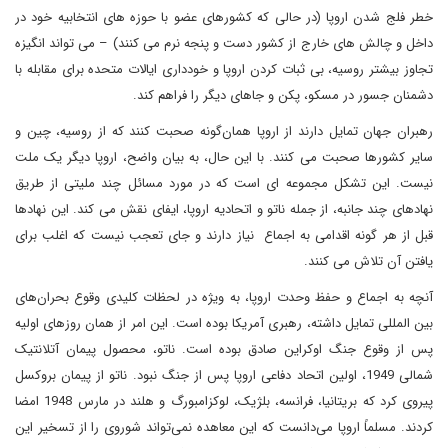
خطر فلج شدن اروپا (در حالی که کشورهای عضو با حوزه های انتخابیه خود در
داخل و چالش های خارج از کشور دست و پنجه نرم می کنند) – می تواند انگیزه
تجاوز بیشتر روسیه، بی ثبات کردن اروپا و خودداری ایالات متحده برای مقابله با
دشمنان جسور در مسکو، پکن و جاهای دیگر را فراهم کند.
رهبران جهان تمایل دارند از اروپا همان‌گونه صحبت کنند که از روسیه، چین و
سایر کشورها صحبت می کنند. با این حال، به بیان واضح، اروپا دیگر یک ملت
نیست. این تشکل مجموعه ای است که در مورد مسائل چند ملیتی از طریق
نهادهای چند جانبه، از جمله ناتو و اتحادیه اروپا، ایفای نقش می کند. این نهادها
قبل از هر گونه اقدامی به اجماع نیاز دارند و جای تعجب نیست که اغلب برای
یافتن آن تلاش می کنند.
آنچه به اجماع و حفظ وحدت اروپا، به ویژه در لحظات کلیدی وقوع بحران‌های
بین المللی تمایل داشته، رهبری آمریکا بوده است. این امر از همان روزهای اولیه
پس از وقوع جنگ اوکراین صادق بوده است. ناتو، محصول پیمان آتلانتیک
شمالی 1949، اولین اتحاد دفاعی اروپا پس از جنگ نبود. ناتو از پیمان بروکسل
پیروی کرد که بریتانیا، فرانسه، بلژیک، لوکزامبورگ و هلند در مارس 1948 امضا
کردند. مسلماً اروپا می‌دانست که این معاهده نمی‌تواند شوروی را از تسخیر این