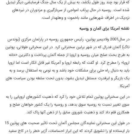
که قرار بود چند روز طول بکشد، به بیش از یک سال جنگ فرسایشی دیگر تبدیل
شده است. روسیه در حال پرتاب امواجی از سربازگیری و مزدوران در نبردهای
نزدیک در اطراف شهرهایی مانند باخموت و وهلهدار است.
نقشه آمریکا برای آلمان و روسیه
در سال2001 ولادیمیر پوتین، رئیس جمهوری روسیه در پارلمان مرکزی (بوندس
تاگ) آلمان فدرال که در شهر برلین سخنرانی کرد. در این سخرانی طولانی، پوتین
به طرح بحث صلح میان روسیه و اروپا از جمله آلمان پرداخت و دکترین «خانه
اروپا» را مطرح کرد. او گفت که رابطه اروپا و آمریکا غیر قابل انکار است اما اروپا
باید به دنبال راه حلی برای مشکلات خود باشد و به نوعی به استقلال برسد و به
یک بازیگر و ابرقدرت مستقل تبدیل بشود، بدون تحت سلطه بودن سیاست های
آمریکا.
در این سخنرانی پوتین تمام تلاش خود را کرد که ذهنیت کشورهای اروپایی را به
سوی تغییر نسبت به روسیه سوق بدهد، و روسیه را یک کشور خواهان صلح و
همکاری قلم داد کند و ذهنیت شوروی سابق را از ذهن آنها پاک کند.
در طول این سخنرانی نمایندگان مجلس آلمان تحت تاثیر صحبت های پوتین 15
بار ایستاده او را تشویق کردند که این ابراز احساسات، آژیر خطر را در کاخ سفید