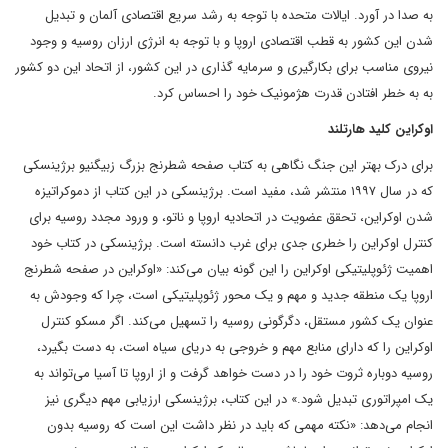
به صدا در آورد. ایالات متحده با توجه به رشد سریع اقتصادی آلمان و تبدیل
شدن این کشور به قطب اقتصادی اروپا و با توجه به انرژی ارزان روسیه و وجود
نیروی مناسب برای بکارگیری و سرمایه گذاری در این کشور، از اتحاد این دو کشور
به به خطر افتادن قدرت هژمونیک خود را احساس کرد.
اوکراین کلید هارتلند
برای درک بهتر این جنگ نگاهی به کتاب صفحه شطرنج بزرگ زبیگنیو برژینسکی
که در سال ۱۹۹۷ منتشر شد، مفید است. برژینسکی در این کتاب از دموکراتیزه
شدن اوکراین، تحقق عضویت در اتحادیه اروپا و ناتو، و ورود مجدد روسیه برای
کنترل اوکراین را خطری جدی برای غرب دانسته است. برژینسکی در کتاب خود
اهمیت ژئوپلیتیکی اوکراین را این گونه بیان می‌کند: «اوکراین در صفحه شطرنج
اروپا یک منطقه جدید و مهم و یک محور ژئوپلیتیکی است، چرا که وجودش به
عنوان یک کشور مستقل، دگرگونی روسیه را تسهیل می‌کند. اگر مسکو کنترل
اوکراین را که دارای منابع مهم و خروجی به دریای سیاه است، به دست بگیرد،
روسیه دوباره ثروت خود را در دست خواهد گرفت و از اروپا تا آسیا می‌تواند به
یک امپراتوری تبدیل شود.» در این کتاب، برژینسکی ارزیابی مهم دیگری نیز
انجام می‌دهد: «نکته مهمی که باید در نظر داشت این است که روسیه بدون