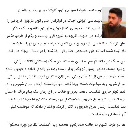
نویسنده: علیرضا سهرابی نور، کارشناس روابط بین‌الملل
دیپلماسی ایرانی: ج
نگ در اوکراین حس قوی دژاووی تاریخی را
القا می کند. تصاویری که از دوئل های توپخانه و جنگ سنگر
گرفته می شوند، اگرچه به شیوه قرن بیست و یکم از طریق عکس
های نزدیک و شخصی، از دوربین های تلفن همراه و فیلم های پهپاد، با کیفیت
بالا ثبت شده اند، به طور مشخص حس قرن گذشته را در انسان ایجاد می کند.
این جنگ نیز مانند تهاجم استالین به فنلاند در جنگ زمستانی 1939، ارتش
روسیه توسط دشمن بسیار کوچکتر و از دست رفته در باتلاق افتاده و خونین شده
است. درست بیش از ۸۲ سال پیش، سربازان فنلاندی توانستند در مقابل ارتش
سرخ شوروی به موفقیت دست پیدا کنند. آنها توانستند ارتش سرخ شوروی را در
شهر تولو جاروی شکست دهند. پیروزی فنلاند در آن زمان یک پیام بزرگ را نشان
می‌داد که ارتش سرخ شوروی شکست‌ناپذیر نیست. فنلاندی‌ها مجددا ۱۰ هفته
بعد شکست ارتش سرخ شوروی را تکرار کردند و نشان دادند که موفقیت قبلی
آنها تصادفی نبوده است.
هر دو طرف اکنون در حالت سردرگمی هستند زیرا "عملیات نظامی ویژه مسکو"