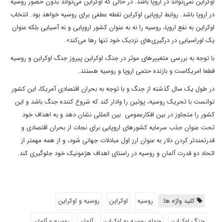
اوکراین نمی‌تواند در اروپا باشد. در حالی که اوکراین می‌تواند بدون حضور روسیه
در اروپا باشد. روابط اروپایی اوکراین نقطه عطفی برای روسیه خواهد بود. انتخاب
اوکراین به نفع اروپا، روسیه را نه به عنوان کشور اروپایی و نه آسیایی بلکه عنوان
یک اوراسیایی در درگیری‌های نزدیک خود تنها رها می‌کند».
با توجه به بررسی متغییرهای موثر در جنگ اوکراین پیروز جنگ اوکراین و روسیه
قطعا امریکاست و بازنده حتمی اروپا و روسیه هستند.
در طول یک سال گذشته از جنگ و با توجه به بحران اقتصادی آمریکا، این کشور
توانست با تحریک روسیه، پوتین را وادار کند که شروع کننده جنگ باشد و این
کشور را متجاوز در بین افکارعمومی بین المللی نشان دهد و به اهداف خود
تحت عنوان جذب سرمایه کشورهای اروپایی برای نجات از بحران اقتصادی و
قدرتمندتر کردن دلار به عنوان ارز اول مبادلات جهانی شود، و از همه مهمتر از
اتحاد دو قدرت آلمان و روسیه در راستای اهداف هژمونیک خود جلوگیری کند.
کلید واژه ها:
روسیه
اوکراین
روسیه و اوکراین
جنگ اوکراین
حمله روسیه به اوکراین
آلمان
روسیه و آلمان