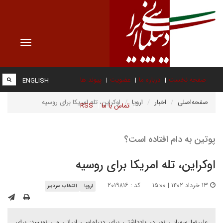
Toggle
vigation
صفحه نخست
درباره ما
عضویت
پیوند ها
ENGLISH
صفحه‌اصلی
اخبار
اروپا
اوکراین، تله امریکا برای روسیه
تماس با ما
RSS
پوتین به دام افتاده است؟
اوکراین، تله امریکا برای روسیه
۱۳ خرداد ۱۴۰۲ | ۱۵:۰۰
کد : ۲۰۱۹۸۱۶
اروپا
انتخاب سردبیر
علیرضا سهرابی نور در یادداشتی برای دیپلماسی ایرانی می نویسد: برای