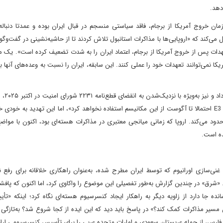
دهد.
چینی، تحلیلگر سیاست خارجی هم معتقد است که E3 از زمان خروج آمریکا از برجام، فاقد سیاستی منسجم در قبال ایران بوده و عمدتا د
می‌کند که «اروپایی‌ها با مذاکرات استانبول تلاش کردند تا از حاشیه‌نشینی در گفت‌وگو
ی تعهدات پس از خروج آمریکا از برجام، اعتماد ایران را به شدت تضعیف کرده است». یک من
مریکا نمی‌توانند تعهدات خود را عملی کنند. این سابقه، ایران را نسبت به وعده‌های آنها 
تهدید مکانیسم ماشه، در
در موقعیتی حساس‌تر قرار داده است. اگرچه ننچینی معتقد است « E3 احتمالا تا آگوست از این مکانیسم استفاده نخواهد کرد»، اما این تهدید ب
حدود می‌کند. اروپا که زمانی میانجی معتبری در مذاکرات هسته‌ای بود، اکنون با مواضع
ده است.
نی‌سازی اورانیوم که توسط ایران مطرح شده، به‌عنوان راهکاری خلاقانه برای رفع ن
 «شرق» در چندین گزارش به‌طور تفصیلی این موضوع را واکاوی کرد، اما اکنون که پاف
ه جا دارد از زاویه دیگر به راهکار ایجاد کنسرسیوم هسته‌ای نگاه کرد؛ اینکه «تأ
مسیر مذاکرات کمک کند؟» در پاسخ باید دید که این ایده از کجا شروع شد؟ به‌تازگی 
فارس، از جمله عربستان سعودی و امارات متحده عربی را برای تأسیس کنسرسیومی ارائ