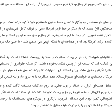
ایی نظیر کنسرسیوم غنی‌سازی، لایه‌های جدیدی از پیچیدگی را به این معادله حساس افز
یگری عمان در مسقط و رم برگزار شده، بر حفظ حقوق هسته‌ای خود تأکید کرده است. عبا
 سخنگوی کاخ سفید که بار دیگر بر خط قرمز آمریکا مبنی بر توقف کامل غنی‌سازی در ای
کرار کنند، تغییری در اراده ما ایجاد نمی‌شود. غنی‌سازی حق مسلم ایران است و ما به
‌کننده ارشد آمریکا بود که در مصاحبه‌ای با شبکه ای‌بی‌سی مدعی شد: «ما حتی یک د
 نتانیاهو هم‌راستا به نظر می‌رسد، مذاکرات را عملا به بن‌بست کشانده است. به گفت
تی شرکت کند که نتیجه آن از پیش شکست‌خورده باشد. اگر هدف جلوگیری از دستیابی
ای نادیده‌گرفتن حقوق ملت ایران است». این اظهارات نشان‌دهنده عمق شکاف میان دو
ا با پافشاری بر خواسته‌ای غیرواقع‌بینانه، عملا مذاکرات را به بازی مار و پله تبدیل ک
بق هسته‌ای ایران، با انتقاد از روند فعلی، بر لزوم مذاکرات مستقیم تأکید کرده و ه
 به جای اتاق‌های بسته، نتیجه‌ای جز بن‌بست نخواهد داشت». او معتقد است که «اگر م
وبناکی کمتر بود». این دیدگاه، ضرورت بازنگری در رویکردهای دیپلماتیک را برجست
ی‌کند و اعتماد تهران را به جدیت طرف مقابل خدشه‌دار می‌کند.