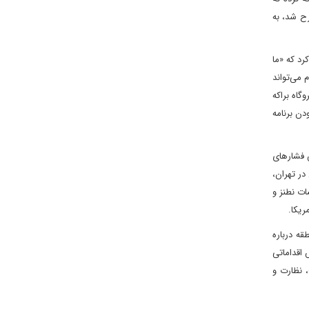
ران انجام شود. این طرح که ابتدا توسط سیدحسین موسویان و فرانک فون هیپل در سال ۲۰۲۳ مطرح شد، به
رد که «ما
 می‌تواند
ابق با استانداردهای توافق ۲۰۱۵. امارات که با نیروگاه براکه
دن برنامه
 فشارهای
در تهران،
ات نطنز و
ه درباره
 اقداماتی
، نظارت و