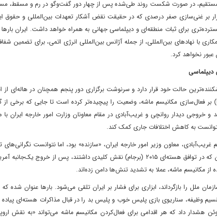
 غیرمستقیم، در صورت شکست روند طی‌شده پس از چهار دور گفت‌وگو در رم و مسقط، م
صرار بر غنی‌سازی صفر درصدی که در حقیقت نقض آشکار تعهدات بین‌المللی و حقوق ا
ی گسترده‌تری برای ثبات منطقه‌ای و دیپلماسی جهانی به همراه خواهد داشت. ایران بارها ا
اری با نهادهای بین‌المللی، از جمله آژانس بین‌المللی انرژی اتمی، برای تضمین شف
عبور نخواهد کرد.
 دیپلماسی
کننده‌ترین حالت خود قرار دارد و سرنوشت برگزاری دور پنجم همچنان در هاله‌ای از ا
تحرکات مخرب اروپا، به‌ویژه مانورهای آلمان، فرانسه و بریتانیا (E3) بر فعال‌سازی مکانیسم ماشه، وضعیت را پیچیده‌تر کرده است تا جایی که بر
 خروجی دیدار روانچی و غریب‌آبادی در مقام معاونان وزارت امور خارجه ایران با 
 نتوانست به کاهش اختلافات جاری کمک کند.
تانبول میان ایران و E3 که به گفته کاظم غریب‌آبادی، معاون وزیر امور خارجه ایران، «سازنده» بود، اما نتوانست نگرانی‌ها
قبال سیاست خصمانه اروپایی‌ها کاهش دهد. پاریس، برلین و لندن که در توافق هسته‌ای ۲۰۱۵ (برجام) نقش کلیدی داشتند، پس از خروج ی
مان ملل را بازگرداند، ابزاری برای فشار بر ایران تلقی می‌شود. بارها عنوان شده که ب
سیم وظیفه، سناریوی بازی پلیس خوب و پلیس بد را در قبال مذاکرات هسته‌ای پیاده می
وئن هشدار داد که هر اقدامی برای فعال‌کردن مکانیسم ماشه می‌تواند «به نقش اروپا