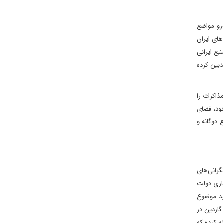
نباله‌رو مواضع
های ایران
بع ایرانی
بدبین کرده
 آستانه نشست فصلی شورای حکام در خرداد و نیز به‌ویژه با نزدیک‌شدن به انقضای قطع‌نامه ۲۲۳۱ شورای امنیت در اکتبر ۲۰۲۵، مذاکرات را
ه خودی خود، فضای
 دوگانه و
گرانی‌های
شاری دولت
یید موضوع
گاردین در
ه کرده که