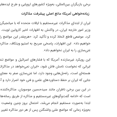
برخی بازیگران بین‌المللی، به‌ویژه کشورهای اروپایی و طرح ایده‌ه
زیاده‌خواهی آمریکا؛ مانع اصلی پیشرفت مذاکرات
ایران از ابتدای مذاکرات غیرمستقیم با ایالات متحده که با میانج
وزیر امور خارجه ایران، در واکنش به اظهارات اخیر کارولین لویت،
کرد، موضعی قاطع اتخاذ کرده و تأکید کرد: «هرچقدر این مواضع را ت
خواهیم داد». این اظهارات، پاسخی صریح به استیو ویتکاف، مذاکره
غنی‌سازی را به ایران نخواهیم داد».
این رویکرد غیرسازنده آمریکا که با فشارهای اسرائیل و مواضع تند
ایرانی که نخواست نامش فاش شود، «ایران نمی‌خواهد در مذاکرا
هسته‌ای است، راه‌حل‌هایی وجود دارد، اما غنی‌سازی صفر به معن
جایی که ایران بر حفظ دستاوردهای علمی و فنی خود اصرار دارد و آمریک
در این بین برخی ناظران مانند سیدحسین موسویان، مذاکره‌کننده سا
است که «ادامه گفت‌وگوهای غیرمستقیم و مذاکره از طریق رسانه‌ها،
ابتدا به‌صورت مستقیم انجام می‌شد، احتمال بروز چنین وضعیت آش
به‌ویژه زمانی که مواضع علنی واشنگتن پس از هر دور مذاکره تغییر م