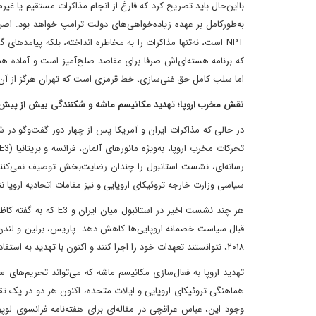
بااین‌حال باید تصریح کرد که فارغ از انجام مذاکرات مستقیم یا
به‌طورکامل بر عهده زیاده‌خواهی‌های دولت ترامپ خواهد بود. ا
NPT است، نه‌تنها مذاکرات را به مخاطره انداخته، بلکه پیامدها
که برنامه هسته‌ای‌اش صرفا برای مقاصد صلح‌آمیز است و آماده همک
اما سلب کامل حق غنی‌سازی، خط قرمزی است که تهران هرگز از آن 
نقش مخرب اروپا؛ تهدید مکانیسم ماشه و شکنندگی بیش از پیش
در حالی که مذاکرات ایران و آمریکا پس از چهار دور گفت‌وگو در ش
رسانه‌ای، نشست استانبول را چندان رضایت‌بخش توصیف نمی‌کنند و
سیاسی وزارت خارجه تروئیکای اروپایی و نیز مقامات اتحادیه اروپا
هر چند نشست اخیر در اس
۲۰۱۸، نتوانستند تعهدات خود را اجرا کنند و اکنون با تهدید به استفاده از مکانیسم ماشه، عملا به تشدید تنش‌ها دامن زده‌اند.
تهدید اروپا به فعال‌سازی مکانیسم ماشه که می‌تواند تحریم‌های ساز
هماهنگی تروئیکای اروپایی و ایالات متحده، اکنون هر دو در یک تق
وجود این، عباس عراقچی در مقاله‌ای برای هفته‌نامه فرانسوی لوپ