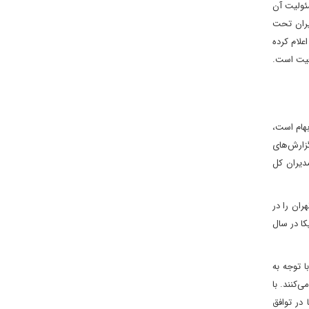
سئولیت آن
یران تحت
علام کرده
افیت است.
بهام است،
خی از گزارش‌های
مدیران کل
ی تهران را در
ک‌جانبه آمریکا در سال
ا توجه به
‌کنند. با
 در توافق