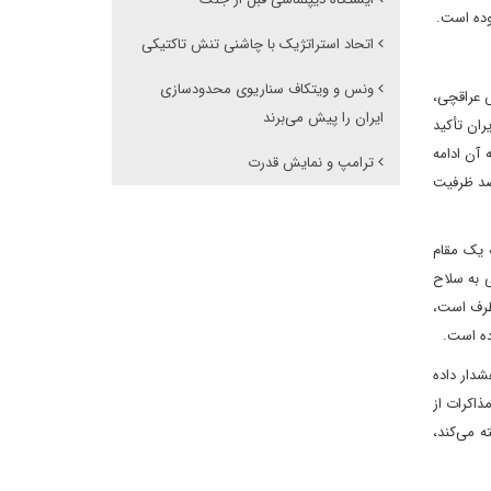
وده است.
اتحاد استراتژیک با چاشنی تنش تاکتیکی
ونس و ویتکاف سناریوی محدودسازی
س عراقچی،
ایران را پیش می‌برند
ران تأکید
 آن ادامه
ترامپ و نمایش قدرت
رصد ظرفیت
ه یک مقام
 به سلاح
 طرف است،
رده است.
شدار داده
ذاکرات از
ه می‌کند،