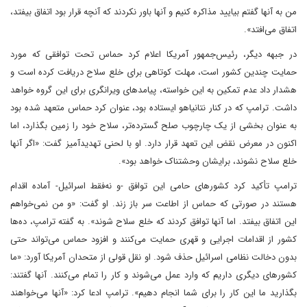
من به آنها گفتم بیایید مذاکره کنیم و آنها باور نکردند که آنچه قرار بود اتفاق بیفتد،
اتفاق می‌افتد».
در جبهه دیگر، رئیس‌جمهور آمریکا اعلام کرد حماس تحت توافقی که مورد
حمایت چندین کشور است، مهلت کوتاهی برای خلع سلاح دریافت کرده است و
هشدار داد عدم تمکین به این خواسته، پیامدهای ویرانگری برای این گروه خواهد
داشت. ترامپ که در کنار نتانیاهو ایستاده بود، عنوان کرد حماس متعهد شده بود
به عنوان بخشی از یک چارچوب صلح گسترده‌تر، سلاح خود را زمین بگذارد، اما
اکنون در معرض نقض این تعهد قرار دارد. او با لحنی تهدیدآمیز گفت: «اگر آنها
خلع سلاح نشوند، برایشان وحشتناک خواهد بود».
ترامپ تأکید کرد کشورهای حامی این توافق -و نه‌فقط اسرائیل‌- آماده اقدام
هستند در صورتی که حماس از اطاعت سر باز زند. او گفت: «و من نمی‌خواهم
این اتفاق بیفتد. اما آنها توافق کردند که خلع سلاح شوند». به گفته ترامپ، ده‌ها
کشور از اقدامات اجرایی و قهری حمایت می‌کنند و افزود حماس می‌تواند حتی
بدون دخالت نظامی اسرائیل حذف شود. او نقل قولی از متحدان آمریکا آورد: «ما
کشورهای دیگری داریم که وارد عمل می‌شوند و کار را تمام می‌کنند. آنها گفتند:
بگذارید ما این کار را برای شما انجام دهیم». ترامپ ادعا کرد: «آنها می‌خواهند