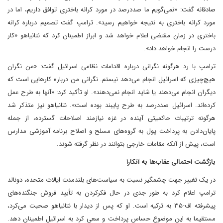
صادقانه گفت: «نمی‌گویم ما صددرصد در مورد کرانه باختری توافق داریم، اما در
مورد کرانه باختری به نتیجه خواهیم رسید». ترامپ گفت تصمیم درباره کرانه
باختری در زمان مقتضی اعلام خواهد شد و ابراز اطمینان کرد که نتانیاهو «کار
درست را انجام خواهد داد».
ترامپ با رد هرگونه نگرانی درباره اقدامات نظامی اسرائیل گفت: «من نگران
هیچ‌چیزی که اسرائیل انجام می‌دهد نیستم. نگرانی من درباره کارهایی است که
دیگران انجام می‌دهند یا شاید انجام نمی‌دهند». او تأکید کرد: «آنها به طرح عمل
کرده‌اند. اسرائیل صددرصد به طرح پایبند بوده است». نتانیاهو نیز متذکر شد
هرگونه ترتیبات حاکمیتی آینده در غزه نیازمند اصلاحات گسترده، از جمله
پایان‌دادن به پرداخت پول به گروه‌های مسلح و اصلاح برنامه آموزشی مدارس
است، پیش از آنکه مقامات خارجی بتوانند در نظر گرفته شوند.
بازگشت احتمالی عقاب‌ها به آنکارا
در یک تغییر جهت چشمگیر نسبت به سیاست‌های بلندمدت ایالات متحده، دونالد
ترامپ اعلام کرد به طور جدی در حال فکرکردن به تأیید فروش جنگنده‌های
پیشرفته اف-۳۵ به ترکیه است. او که پس از دیدار با نتانیاهو صحبت می‌کرد،
مستقیما به این موضوع حساس پرداخت و سعی کرد به اسرائیل اطمینان دهد.