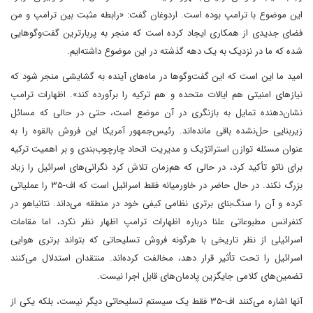
این موضوع با ترامپ بوده است. اردوغان گفت: «رابطه مثبت بین ترامپ و من
فضای جدیدی از همکاری ایجاد کرده است که منجر به پربارترین گفت‌وگوهایی
شده که ما در نزدیک به یک دهه گذشته در این موضوع داشته‌ایم.
امید ما این است که این گفت‌وگوها در ماه‌های آینده به گشایشی منجر شود که
نیازهای امنیتی هم ایالات متحده و هم ترکیه را برآورده کند». اظهارات ترامپ
نشان‌دهنده تمایل به بازنگری در آن موضع است، حتی در حالی که مسائل
زیربنایی حل‌نشده باقی مانده‌اند. رئیس‌جمهور آمریکا این فروش بالقوه را به
عنوان مسئله توازن استراتژیک و مدیریت اتحاد چارچوب‌بندی و بر اهمیت ترکیه
برای ناتو تأکید کرد، در حالی که هم‌زمان تلاش کرد نگرانی‌های اسرائیل را زیاد
بزرگ نکند. در حال حاضر در خاورمیانه فقط اسرائیل است که اف-۳۵ را عملیاتی
کرده و آن را سنگ‌بنای برتری نظامی کیفی خود در منطقه می‌داند. نتانیاهو در
کنفرانس مطبوعاتی علنا درباره اظهارات ترامپ اظهار نظر نکرد، اما مقامات
اسرائیلی از نظر تاریخی با هرگونه فروش تسلیحاتی که بتواند برتری هوایی
اسرائیل را تحت تأثیر قرار دهد، مخالفت کرده‌اند. منتقدان استدلال می‌کنند
‌تضمین‌های کلامی جایگزین پادمان‌های قابل اجرا نیست.
آنها اشاره می‌کنند ‌اف-۳۵ فقط یک سیستم تسلیحاتی دیگر نیست، بلکه یکی از