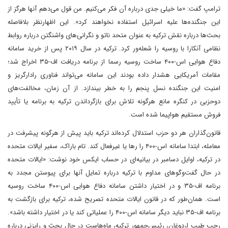
ترامپ گفت: «ما خیلی جدی درباره آن فکر می‌کنیم. من قول می‌دهم آنها هرگز از
این جنگنده‌ها علیه اسرائیل استفاده نخواهند کرد». این اظهارنظر بلافاصله
بحث‌ها درباره نقش ترکیه به عنوان متحد ناتو و نگرانی‌های واشنگتن درباره روابط
نظامی آنکارا با روسیه را شعله‌ور کرد. ترکیه در سال ۲۰۱۹ پس از خرید سامانه
دفاع هوایی اس-۴۰۰ ساخت روسیه رسما از برنامه دریافت اف-۳۵ اخراج شد؛
مقامات آمریکایی هشدار داده بودند این سامانه می‌تواند فناوری رادارگریز و
امنیت این جنگنده نسل پنجم را به خطر بیندازد. از آن زمان، مخالفت‌های
دوحزبی در کنگره مانع هرگونه تلاش برای بازگرداندن ترکیه به برنامه یا تأیید
فروش مستقیم هواپیما شده است.
قانون‌گذاران هر دو حزب استدلال کرده‌اند ترکیه باید پیش از هرگونه پیشرفت در
معامله، ابتدا سامانه اس-۴۰۰ را رها یا غیرفعال کند. تام باراک، سفیر ایالات متحده
در ترکیه، اوایل دسامبر در بیانیه‌ای در حساب ایکس خود نوشت: «ایالات متحده
در حال گفت‌وگوهای مداوم با ترکیه درباره تمایل آنها برای پیوستن مجدد به
برنامه اف-۳۵ و در اختیار داشتن سامانه دفاع هوایی اس-۴۰۰ ساخت روسیه
است. همان‌طور که در قانون ایالات متحده تصریح شده، ترکیه برای بازگشت به
برنامه اف-۳۵ نباید دیگر سامانه اس-۴۰۰ را عملیاتی کند یا در اختیار داشته باشد».
رجب طیب اردوغان، رئیس‌جمهور ترکیه، ماه‌هاست در حال بحث و رایزنی درباره