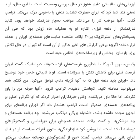
ارزیابی‌های اطلاعاتی دقیق هنوز در حال بررسی وضعیت است. با این حال، او با
لحنی تند ادعا کرد که ایران خطرات تشدید تنش را به‌خوبی درک می‌کند. ترامپ
گفت: «آنها عواقب کار را می‌دانند. عواقب بسیار قدرتمند خواهد بود، شاید
قدرتمندتر از دفعه قبل». اشاره او به عملیات ماه ژوئن بود که طی آن
بمب‌افکن‌های استراتژیک بی-۲ ایالات متحده سایت‌های هسته‌ای ایران را هدف
قرار دادند؛ اگرچه برخی گزارش‌های اخیر حاکی از آن است که تهران در حال تلاش
برای بازسازی بخشی از زیرساخت‌های نظامی خود است.
رئیس‌جمهور آمریکا با یادآوری فرصت‌های ازدست‌رفته دیپلماتیک گفت ایران
فرصت قبلی برای کاهش تنش را سوزانده است. او با ادبیاتی خاص خود توضیح
داد: «ایران باید دفعه قبل که به آنها گزینه دادم، توافق می‌کرد. من گفتم: شما
می‌توانید معامله کنید. انجامش دهید». ترامپ افزود: «آنها حرف من را باور
نکردند. اما حالا باور می‌کنند». وقتی خبرنگاران اصرار کردند که آیا نگرانی اصلی بر
برنامه‌های هسته‌ای متمرکز است، ترامپ هشدار داد اگر تهران برنامه‌ای برای
تجهیز مجدد داشته باشد، «اشتباه بزرگی مرتکب می‌شود. چه برنامه هسته‌ای و
چه موشکی». او گفت ایالات متحده همچنان برای دیپلماسی و گفت‌وگوهای
دوجانبه آماده است، اما روشن کرد «بازدارندگی» ستون فقرات سیاست او در قبال
ایران باقی می‌ماند. ترامپ گفت: «من از گفت‌وگوهای دوجانبه حمایت می‌کنم.