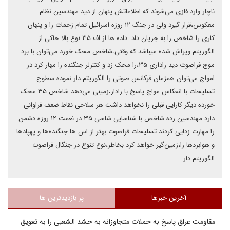
ناچار وارد فازی می‌شوند که اطلاعاتش پنهان از دید مهندسین نظام
معکوس،قرار گیرد ولی در جنگ ۱۲ روزه اسرائیل تمام زحمات را و پنهان
کاری را شاخص را به جریان داد .داده ها از اف ۳۵ نوع بالا حاکی از
الگوریتم ویراش شده میباشد که وقتی،شاخص محک خورد می‌توان با برد
موج فراصوت دید راداری ۳۵،را محک زد و کنترلر جنگنده را مهار کرد در
امواج می‌توان همزمان فرکانس صوتی را الگوریتم دار نموده سطوح
تسلیحات با انعکاس مواج پاسخ با رادار،زمینی می‌دهد شاخص ۳۵ محک
خورده دیگر کارایی قبلی را نخواهد داشت هر سلاحی نقاط ضعف فراوانی
دارد مهندسین رده شاخص با شناسایی شاسی ۳۵ در نعمت ۱۲ روزه دشمن
را مهارت زدایی کردند تسلیحات فراصوت بهتر از اس ها جنگنده‌ها و پهپادها
و هوابردها را،زمین‌گیر خواهد کرد بخاطر،نوع تنوع در جنگال فراصوت
الگوریتم دار
آخرین خبرها
پر بازدیدترین ها
مقاومت عراق پاسخ به حملات متجاوزانه به حشد الشعبی را به تعویق