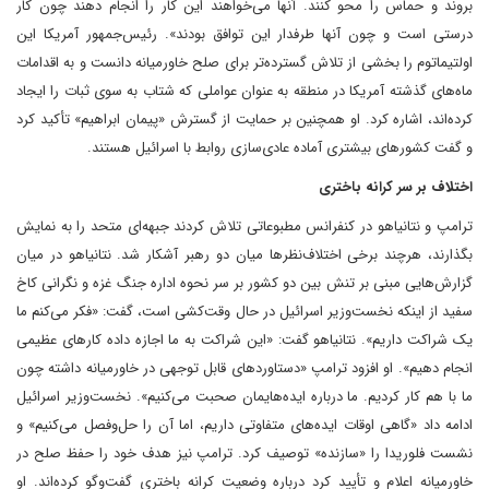
بروند و حماس را محو کنند. آنها می‌خواهند این کار را انجام دهند چون کار
درستی است و چون آنها طرفدار این توافق بودند». رئیس‌جمهور آمریکا این
اولتیماتوم را بخشی از تلاش گسترده‌تر برای صلح خاورمیانه دانست و به اقدامات
ماه‌های گذشته آمریکا در منطقه به عنوان عواملی که شتاب به سوی ثبات را ایجاد
کرده‌اند، اشاره کرد. او همچنین بر حمایت از گسترش «پیمان ابراهیم» تأکید کرد
و گفت کشورهای بیشتری آماده عادی‌سازی روابط با اسرائیل هستند.
اختلاف بر سر کرانه باختری
ترامپ و نتانیاهو در کنفرانس مطبوعاتی تلاش کردند جبهه‌ای متحد را به نمایش
بگذارند، هرچند برخی اختلاف‌نظرها میان دو رهبر آشکار شد. نتانیاهو در میان
گزارش‌هایی مبنی بر تنش بین دو کشور بر سر نحوه اداره جنگ غزه و نگرانی کاخ
سفید از اینکه نخست‌وزیر اسرائیل در حال وقت‌کشی است، گفت: «فکر می‌کنم ما
یک شراکت داریم». نتانیاهو گفت: «این شراکت به ما اجازه داده کارهای عظیمی
انجام دهیم». او افزود ترامپ «دستاوردهای قابل توجهی در خاورمیانه داشته چون
ما با هم کار کردیم. ما درباره ایده‌هایمان صحبت می‌کنیم». نخست‌وزیر اسرائیل
ادامه داد «گاهی اوقات ایده‌های متفاوتی داریم، اما آن را حل‌وفصل می‌کنیم» و
نشست فلوریدا را «سازنده» توصیف کرد. ترامپ نیز هدف خود را حفظ صلح در
خاورمیانه اعلام و تأیید کرد درباره وضعیت کرانه باختری گفت‌وگو کرده‌اند. او