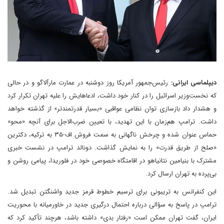
دیپلماسی ایرانی:
رئیس‌جمهور آمریکا روز دوشنبه در عمارت مارآلاگو و در حالی
که نخست‌وزیر اسرائیل را در کنار خود داشت، ادعاهایش را علیه تهران تکرار کرد
و هشدار داد‌ بازسازی توان نظامی عواقبی «بسیار قدرتمندتر» از گذشته خواهد
داشت. ترامپ هم‌زمان با این تهدید، با تعیین ضرب‌الاجل برای آنچه «محو»
حماس عنوان شده و چرخش ناگهانی به سمت فروش اف-۳۵ به ترکیه، دکترین
«صلح از طریق قدرت» را به نمایش گذاشت. دونالد ترامپ در نشست خبری
مشترک با بنیامین نتانیاهو در اقامتگاه خصوصی خود در فلوریدا، پیامی روشن و
بی‌پرده به تهران ارسال کرد.
این کنفرانس به تریبونی برای ترسیم خطوط قرمز جدید واشنگتن تبدیل شد.
ترامپ در پاسخ به سؤالی درباره احتمال درگیری جدید در خاورمیانه با محوریت
ایران، گفت تهران ممکن است «رفتار بدی» داشته باشد، هرچند تأکید کرد که