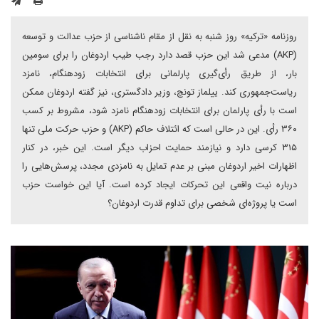
روزنامه «ترکیه» روز شنبه به نقل از مقام ناشناسی از حزب عدالت و توسعه
(AKP) مدعی شد این حزب قصد دارد رجب طیب اردوغان را برای سومین
بار، از طریق رأی‌گیری پارلمانی برای انتخابات زودهنگام، نامزد
ریاست‌جمهوری کند. ییلماز تونچ، وزیر دادگستری، نیز گفته اردوغان ممکن
است با رأی پارلمان برای انتخابات زودهنگام نامزد شود، مشروط بر کسب
۳۶۰ رأی. این در حالی است که ائتلاف حاکم (AKP) و حزب حرکت ملی تنها
۳۱۵ کرسی دارد و نیازمند حمایت احزاب دیگر است. این خبر، در کنار
اظهارات اخیر اردوغان مبنی بر عدم تمایل به نامزدی مجدد، پرسش‌هایی را
درباره نیت واقعی این تحرکات ایجاد کرده است. آیا این خواست حزب
است یا پروژه‌ای شخصی برای تداوم قدرت اردوغان؟