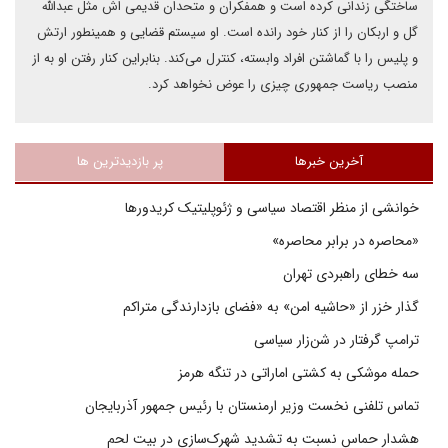
ساختگی زندانی کرده است و همفکران و متحدان قدیمی اش مثل عبدالله
گل و اربکان را از کنار خود رانده است. او سیستم قضایی و همینطور ارتش
و پلیس را با گماشتن افراد وابسته، کنترل می‌کند. بنابراین کنار رفتن او به از
منصب ریاست جمهوری چیزی را عوض نخواهد کرد.
آخرین خبرها
پر بازدیدترین ها
خوانشی از منظر اقتصاد سیاسی و ژئوپلیتیک کریدورها
«محاصره در برابر محاصره»
سه خطای راهبردی تهران
گذار خزر از «حاشیه امن» به «فضای بازدارندگی متراکم
ترامپ گرفتار در شن‌زار سیاسی
حمله موشکی به کشتی اماراتی در تنگه هرمز
تماس تلفنی نخست وزیر ارمنستان با رئیس جمهور آذربایجان
هشدار حماس نسبت به تشدید شهرک‌سازی در بیت‌ لحم