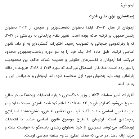
اردوغان؟
زمینه‌سازی برای بقای قدرت
اردوغان از سال ۲۰۰۳، ابتدا به‌عنوان نخست‌وزیر و سپس از ۲۰۱۴ به‌عنوان
رئیس‌جمهور، بر ترکیه حاکم بوده است. تغییر نظام پارلمانی به ریاستی در ۲۰۱۷،
که با رفراندومی جنجالی به تصویب رسید، اختیارات گسترده‌ای به او داد. قانون
اساسی ترکیه، طبق ماده ۱۰۱، یک فرد را به دو دوره ریاست‌جمهوری محدود
می‌کند، اما اردوغان با تفسیرهای حقوقی و حمایت ائتلاف حاکم، این محدودیت
را دور زده است. مخالفان استدلال می‌کنند که دوره ۲۰۱۴ تا ۲۰۱۸، هرچند در نظام
پارلمانی بود، باید به‌عنوان دوره اول محاسبه شود، اما اردوغان و حامیانش این را
رد می‌کنند.
اظهارات اخیر مقامات AKP و وزیر دادگستری درباره انتخابات زودهنگام، در حالی
مطرح می‌شود که اردوغان در ۲۲ مه ۲۰۲۵ اعلام کرد قصد نامزدی مجدد ندارد و بر
نیاز به قانون اساسی جدید تأکید کرد. این تناقض ظاهری، نشان‌دهنده استراتژی
پیچیده‌ای است. اردوغان با طرح موضوع قانون اساسی جدید یا انتخابات
زودهنگام، می‌کوشد تصویری از خود به‌عنوان رهبری پاسخگو به خواست ملت و
حزب ارائه دهد، در حالی که هدف اصلی، تداوم سلطه سیاسی اوست.