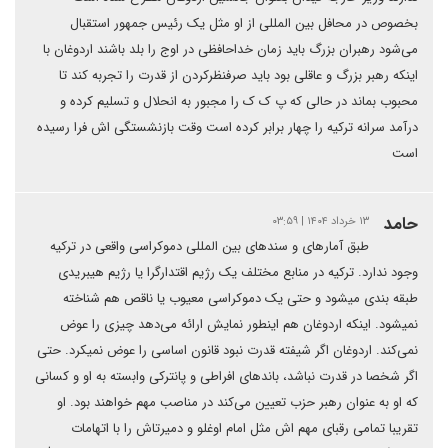
بخصوص در محافل بین المللی از او مثل یک رئیس جمهور استقبال
می‌شود رهبران بزرگ باید زمان خداحافظی در اوج را بلد باشند اردوغان با
اینکه رهبر بزرگ و عاقلی بود باید صرفنظرکردن از قدرت را تجربه کند تا
محبوب بماند در حالی که پ ک ک را مجبور به انحلال و تسلیم کرده و
درآمد سرانه ترکیه را چهار برابر کرده است وقت بازنشستگی اش فرا رسیده
است
حامد
۱۳ خرداد ۱۴۰۴ | ۰۳:۵۹
طبق آمارهای و سندهای بین المللی دموکراسی واقعی در ترکیه
وجود ندارد. ترکیه در منابع مختلف یک رژیم اقتدارگرا یا رژیم هیبریدی
طبقه بندی میشود و حتی یک دموکراسی معیوب یا ناقص هم شناخته
نمیشود. اینکه اردوغان هم اینطور نمایش ارائه می‌دهد چیزی را عوض
نمی‌کند. اردوغان اگر شیفته قدرت نبود قانون اساسی را عوض نمیکرد‌. حتی
اگر شخصا در قدرت نباشد، باندهای افراطی و پانترکی وابسته به او و کسانی
که او به عنوان رهبر حزب تعیین می‌کند در مناصب مهم خواهند بود. او
تقریبا تمامی رقبای مهم اش مثل امام اوغلو و دمیرتاش را با اتهامات