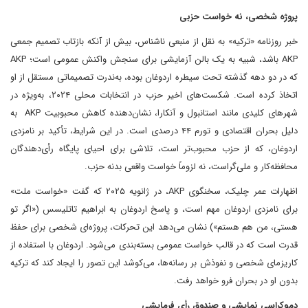
پروژه شخصی، نه خواست حزبی
خبر روزنامه «ترکیه» به نقل از منبعی ناشناس، بیش از آنکه بازتاب تصمیم جمعی
AKP باشد، شبیه به یک بالن آزمایشی برای سنجش واکنش عمومی است؛ AKP
که در دو دهه گذشته تحت سیطره اردوغان بوده، به‌ندرت تصمیماتی مستقل از او
اتخاذ کرده است. شکست‌های اخیر حزب در انتخابات محلی ۲۰۲۴، به‌ویژه در
شهرهای کلیدی مانند استانبول و آنکارا، نشان‌دهنده کاهش محبوبیت AKP به
دلیل بحران اقتصادی و تورم ۴۴ درصدی است. در این شرایط، تأکید بر نامزدی
اردوغان، که از حزب محبوب‌تر است، تلاشی برای احیای پایگاه رأی‌دهندگان
محافظه‌کار و ملی‌گراست، نه لزوماً خواست واقعی بدنه حزب.
اظهارات عمر چلیک، سخنگوی AKP، در ژانویه ۲۰۲۵ که گفت «خواست ملت»
برای نامزدی اردوغان مهم است، و پاسخ اردوغان به ابراهیم تاتلیسس («اگر تو
هستی، من هم هستم») نشان می‌دهد این تحرکات، پروژه‌ای شخصی برای حفظ
قدرت است که در قالب خواست عمومی بسته‌بندی می‌شود. اردوغان با استفاده از
کاریزمای شخصی و نفوذش بر رسانه‌ها، می‌کوشد این تصور را ایجاد کند که ترکیه
بدون او در بحران فرو خواهد رفت.
دموکراسی نمایشی و صندوق رأی فرمایشی