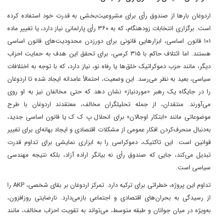
اردوغان بارها از صندوق رأی برای مشروعیت‌بخشی به قدرت خود استفاده کرده
است. برگزاری انتخابات زودهنگام، که به ۳۶۰ رأی پارلمانی نیاز دارد، یا تغییر ماده
۱۰۱ قانون اساسی، ابزارهایی قانونی برای دورزدن محدودیت‌های قانون اساسی
هستند. اما ائتلاف حاکم با ۳۱۵ کرسی، برای تحقق این هدف به حمایت احزاب
دیگر، مانند حزب دموکراتیک خلق‌ها یا رفاه نو، نیاز دارد، که با توجه به اختلافات
سیاسی، بعید به نظر می‌رسد. این وضعیت، احتمالاً عامدانه ایجاد شده تا اردوغان
را در جایگاه یک رهبر «موردنیاز» نشان دهد که حتی مخالفان نیز به او روی
می‌آورند. منتقدان، از جمله تحلیلگران مخالف، معتقدند اردوغان با طرح
موضوعاتی مانند «ابتکار اوجالان» برای انحلال پ ک ک یا قانون اساسی جدید،
به‌دنبال منحرف‌کردن افکار عمومی از مشکلات اقتصادی و ایجاد بهانه‌ای برای تغییر
قوانین است. این تاکتیک، دموکراسی را به ابزاری نمایشی برای تداوم قدرت
تبدیل می‌کند، جایی که صندوق رأی نه بیانگر اراده آزاد، بلکه نتیجه مهندسی
سیاسی است.
تداوم این پروژه، خطراتی برای ترکیه دارد. تمرکز اردوغان بر بقای شخصی، AKP را
از رسیدگی به بحران‌های اقتصادی و اجتماعی بازمی‌دارد. نارضایتی روزافزون،
به‌ویژه در میان جوانان و طبقه متوسط، می‌تواند به تقویت احزاب مخالف، مانند