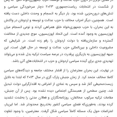
از شکست در انتخابات ریاست‌جمهوری ۲۰۲۳ دچار سرخوردگی سیاسی و
تنش‌های درون‌حزبی شده بود، بار دیگر به انسجام و وحدت داخلی دست یافته
است. همچنین، دیگر احزاب مخالف با حزب عدالت و توسعه و اردوغان در واکنش
به این بحران، با حزب جمهوری‌خواه خلق همراهی کردند و نوعی انسجام میان
اپوزیسیون به وجود آمده است. این اتحاد اپوزیسیون، موج جدیدی از مخالفت
گسترده و سازمان‌یافته با دولت اردوغان را رقم زده است. در شرایطی که
مشروعیت داخلی و بین‌المللی حزب عدالت و توسعه در حال افول است، این
جبهه اپوزیسیون به بازیگری پرقدرت در عرصه سیاست ترکیه بدل شده و می‌تواند
تهدیدی جدی برای آینده سیاسی اردوغان و حزب در انتخابات‌های آتی باشد.
در نهایت، این بحران معترضان را از اقشار مختلف جامعه و دیدگاه‌های سیاسی
کاملا مخالف متحد کرد. از زمان جنبش پارک گزی در سال ۲۰۱۳ که ابتدا به دلایل
زیست‌محیطی آغاز شد و سپس به نمادی از اعتراض به اقتدارگرایی دولت تبدیل
شد، چنین سطحی از همبستگی اجتماعی دیده نشده بود. پس از آن جنبش،
مقامات ترکیه سرکوب مخالفان، روزنامه‌نگاران و فعالان مدنی را به‌شدت تشدید
کرده بودند، به‌طوری‌که فضای سیاسی کشور به‌تدریج محدودتر شد. اما این‌بار،
اعتراضات حول یک مسئله کاملاً سیاسی شکل گرفت. معترضین، با وجود تفاوت