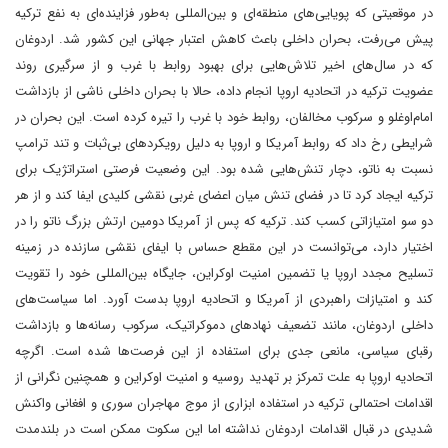
در موقعیتی که پویایی‌های منطقه‌ای و بین‌المللی به‌طور فزاینده‌ای به نفع ترکیه
پیش می‌رفت، بحران داخلی باعث کاهش اعتبار جهانی این کشور شد. اردوغان
که در سال‌های اخیر تلاش‌هایی برای بهبود روابط با غرب و از سرگیری روند
عضویت ترکیه در اتحادیه اروپا انجام داده، حالا با بحران داخلی ناشی از بازداشت
امام‌اوغلو و سرکوب مخالفان، روابط خود با غرب را تیره کرده است. این بحران در
شرایطی رخ داد که روابط آمریکا و اروپا به دلیل رویکردهای بی‌ثبات و تند ترامپ
نسبت به ناتو، دچار تنش‌هایی شده بود. این وضعیت فرصتی استراتژیک برای
ترکیه ایجاد کرد تا در فضای تنش میان اعضای غربی نقشی کلیدی ایفا کند و از هر
دو سو امتیازاتی کسب کند. ترکیه که پس از آمریکا دومین ارتش بزرگ ناتو را در
اختیار دارد، می‌توانست در این مقطع حساس با ایفای نقشی سازنده در زمینه
تسلیح مجدد اروپا یا تضمین امنیت اوکراین، جایگاه بین‌المللی خود را تقویت
کند و امتیازات راهبردی از آمریکا و اتحادیه اروپا بدست آورد. اما سیاست‌های
داخلی اردوغان، مانند تضعیف نهادهای دموکراتیک، سرکوب رسانه‌ها و بازداشت
رقبای سیاسی، مانعی جدی برای استفاده از این فرصت‌ها شده است. اگرچه
اتحادیه اروپا به علت تمرکز بر تهدید روسیه و امنیت اوکراین و همچنین نگرانی از
اقدامات احتمالی ترکیه در استفاده ابزاری از موج مهاجران سوری و افغانی واکنش
شدیدی در قبال اقدامات اردوغان نداشته اما این سکوت ممکن است در بلندمدت