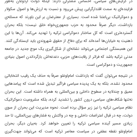
در گرایش‌های سیاسی، احساس مشترکی دارند: اینکه دولت اردوغان به‌طور
فزاینده‌ای به سمت اقتدارگرایی پیش می‌رود و نسبت به ارزش‌ها و اصول سکولار
و دموکراتیک بی‌اعتنا شده است. بسیاری از معترضان بر این باورند که مسئله‌ی
بازداشت، دیگر صرفاً محدود به حزب جمهوری‌خواه خلق نیست؛ بلکه بحران
گسترده‌تری است که کل ساختار دموکراسی ترکیه را تهدید می‌کند. آن‌ها با این
ذهنیت به خیابان‌ها آمده‌اند که برای دفاع از حقوق شهروندی باید ایستادگی کنند.
این همبستگی اجتماعی می‌تواند نشانه‌ای از شکل‌گیری یک موج جدید در جامعه
مدنی ترکیه باشد که فراتر از رقابت‌های حزبی، دغدغه‌اش بازگرداندن اصول بنیادی
جمهوریت و دموکراسی است.
در نتیجه می‌توان گفت که بازداشت امام‌اوغلو صرفاً به حذف یک رقیب انتخاباتی
محدود‌ نشده، بلکه به یک پدیده سیاسی فراگیر تبدیل شده است که پیامدهایی
عمیق و چندلایه در سطوح داخلی و بین‌المللی به همراه داشته است. این بحران
نه‌تنها شکاف‌های سیاسی درون کشور را تشدید کرده، بلکه مشروعیت دموکراتیک
نظام سیاسی ترکیه را نیز زیر سؤال برده است. نحوه مدیریت این بحران از سوی
دولت، چه در قبال اعتراضات داخلی و چه در واکنش به فشارهای بین‌المللی، تا حد
زیادی مسیر آینده سیاسی ترکیه را تعیین خواهد کرد. به‌بیان دیگر، بحران
امام‌اوغلو نقطه عطفی در سیاست معاصر ترکیه است که می‌تواند جهت‌گیری