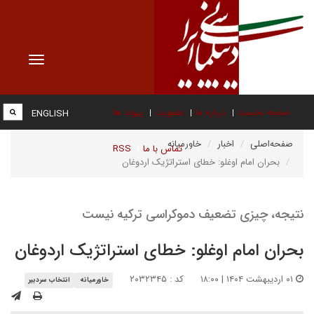
Toggle
vigation
صفحه نخست
درباره ما
عضویت
پیوند ها
ENGLISH
صفحه‌اصلی
اخبار
خاورمیانه
تماس با ما
RSS
بحران امام اوغلو: خطای استراتژیک اردوغان
نتیجه، چیزی تضعیف دموکراسی ترکیه نیست
بحران امام اوغلو: خطای استراتژیک اردوغان
۰۱ اردیبهشت ۱۴۰۴ | ۱۸:۰۰
کد : ۲۰۳۲۳۴۵
خاورمیانه
انتخاب سردبیر