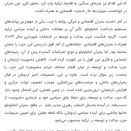
که این اقدام نیز ضربه‌ای سنگین به اقتصاد ترکیه وارد کرد. به‌طور کلی، این بحران
در کوتاه‌مدت میلیاردها دلار خسارت اقتصادی به همراه داشت.
در کنار تشدید بحران اقتصادی و تیرگی روابط با غرب، یکی از مهم‌ترین پیامدهای
مستقیم بازداشت امام‌اوغلو، تأثیر آن بر معادلات داخلی و آینده سیاسی ترکیه
است. اگرچه شکست حزب عدالت و توسعه در انتخابات شهرداری‌ سال ۲۰۲۳،
همراه با بحران‌های اقتصادی، نشانه‌هایی از آغاز افول تدریجی این حزب را نمایان
ساخته بود، اما بحران امام‌اوغلو و موج اعتراضات گسترده پس از آن، زمینه‌های
اجتماعی و فکری این افول را نیز تقویت کرده است. کاهش محبوبیت اردوغان و
حزب عدالت و توسعه در میان اقشار مختلف مردم، مشروعیت این حزب را
به‌شدت زیر سؤال برده است. علاوه بر این، تصمیمات اخیر اردوغان در قبال
بحران‌های داخلی و سیاست‌های بین‌المللی، موجب تضعیف دولت مرکزی و
افزایش نارضایتی درون‌حزبی شده است. در چنین فضایی، این احتمال وجود دارد
که حزب عدالت و توسعه، برای حفظ بقای سیاسی خود و بازسازی مشروعیت از
دست‌رفته، در آینده به‌دنبال انتخاب رهبری جدید باشد. در واقع، بحران امام‌اوغلو
نه‌تنها چالشی برای آینده سیاسی اردوغان، بلکه نقطه عطفی برای تعیین سرنوشت
حزب عدالت و توسعه در ترکیه محسوب می‌شود.
در مقابل تزلزل در درون حزب عدالت و توسعه، حزب جمهوری‌خواه خلق که پس