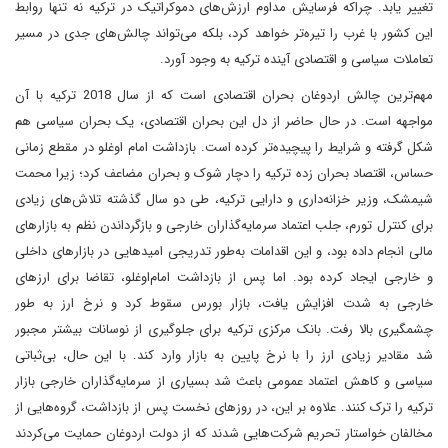
تغییر یابد. چراکه فرسایش مداوم ارزش‌های دموکراتیک در ترکیه نه تنها روابط
این کشور با غرب را تیره‌تر خواهد کرد، بلکه می‌تواند چالش‌های جدی در مسیر
تعاملات سیاسی و اقتصادی آینده ترکیه به وجود آورد.
مهم‌ترین چالش اردوغان بحران اقتصادی است که از سال 2018 ترکیه با آن
مواجهه است. در حال حاضر از دل این بحران اقتصادی، یک بحران سیاسی هم
شکل گرفته و شرایط را پیچیده‌تر کرده است. بازداشت امام اوغلو در مقطع زمانی
حساس، اقتصاد بحران زده ترکیه را دچار شوک و بحران مضاعف کرد؛ زیرا محمت
شیمشک، وزیر خزانه‌داری و دارایی ترکیه، طی دو سال گذشته تلاش‌های زیادی
برای کنترل تورم، جلب اعتماد سرمایه‌گذاران خارجی و بازگرداندن نظم به بازارهای
مالی انجام داده بود، و این اقدامات به‌طور تدریجی امیدهایی در بازارهای داخلی
و خارجی ایجاد کرده بود. اما پس از بازداشت امام‌اوغلو، تقاضا برای ارزهای
خارجی به شدت افزایش یافت، بازار بورس سقوط کرد و نرخ ارز به طور
چشمگیری بالا رفت. بانک مرکزی ترکیه برای جلوگیری از نوسانات بیشتر مجبور
شد مقادیر زیادی ارز را با نرخ پایین به بازار وارد کند. با این حال، بی‌ثباتی
سیاسی و کاهش اعتماد عمومی باعث شد بسیاری از سرمایه‌گذاران خارجی بازار
ترکیه را ترک کنند. علاوه بر این، در روزهای نخست پس از بازداشت، گروه‌هایی از
مخالفان خواستار تحریم شرکت‌هایی شدند که از دولت اردوغان حمایت می‌کردند