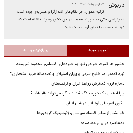
داریوش
۰۲ اردیبهشت ۱۴۰۴ | ۱۸:۳۱
ترکیه همواره جز نظام‌های اقتدارگرا و هیبریدی بوده است
دموکراسی حتی به صورت معیوب در این کشور وجود نداشته است که
درباره تضعیف یا پایان آن صحبت شود.
آخرین خبرها
پر بازدیدترین ها
حضور هر قدرت خارجی تنها به حوزه‌های اقتصادی محدود نمی‌ماند
نبرد تمدنی در خلیج فارس و پایان استیلای پانصدسالۀ غرب استعماری؟
درباره لزوم گسترش روابط ایران و ترکمنستان
چرا احتمال یک دوره جنگ شدید دیگر، می‌تواند بالا باشد؟
الگوی اسرائیلی اوکراین در قبال ایران
خوانشی از منظر اقتصاد سیاسی و ژئوپلیتیک کریدورها
«محاصره در برابر محاصره»
سه خطای راهبردی تهران