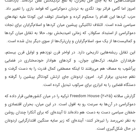
سیاست‌هایی که به جای حل بحران، به نفع نزدیکانش عمل کرده‌اند. بازداشت
امروز اما گامی فراتر بود: لگدی به نردبان دموکراسی که قواعد بازی را تغییر داد.
حزب کردها این اقدام را محکوم کرده و خواستار توقف این کودتا علیه نهادهای
سیاسی شده است. ائتلاف تاکتیکی پیشین میان کردها و اسلام‌گرایان برای نجات
دموکراسی از استبداد سکولار، که زمانی امیدبخش بود، حالا به تقابل میان کردها
و کمالیست‌ها از یک سو، اسلام‌گرایان و پان‌ترک‌ها از سوی دیگر بدل شده است.
این تقابل ریشه‌هایی تاریخی دارد. در اواخر قرن نوزدهم و اوایل قرن بیستم،
طرفداران خلیفه، ترک‌های جوان، و کردهای هوادار خودمختاری در فضایی
پرآشوب به مصاف هم می‌رفتند تا اینکه مصطفی کمال قدرت را به دست گرفت و
نظم جدیدی برقرار کرد. امروز، اردوغان جای ارتش کودتاگر پیشین را گرفته و
دستگاه قضایی را به ابزاری برای سرکوب تبدیل کرده است.
گزارش سالانه Freedom House (۲۰۲۵) ترکیه را در میان کشورهایی قرار داده که
دموکراسی در آن‌ها به سرعت رو به افول است. در این میان، بحران اقتصادی و
خفقان سیاسی دست به دست هم داده‌اند تا آینده‌ای که برای آنکارا چندان روشن
به نظر نمی‌رسد را تیره‌تر کنند؛ آینده‌ای که زیر سایه سنگین اقتدارگرایی اردوغان
در حال شکل‌گیری است.