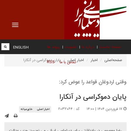
Toggle
vigation
صفحه نخست
درباره ما
عضویت
پیوند ها
ENGLISH
صفحه‌اصلی
اخبار
اخبار اصلی
پایان دموکراسی در آنکارا
تماس با ما
RSS
وقتی اردوغان قواعد را عوض کرد:
پایان دموکراسی در آنکارا
۱۷ فروردین ۱۴۰۴ | ۱۴:۰۰
کد : ۲۰۳۲۰۶۴
اخبار اصلی
خاورمیانه
رضا معصومی در یادداشتی برای دیپلماسی ایرانی می نویسد: حزب عدالت