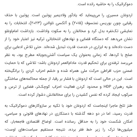
دموکراتیک را به حاشیه رانده است.
اردوغان مسیری را می‌پیماید که یادآور ولادیمیر پوتین است. پوتین با حذف
رقبایی چون بوریس نمتسوف (۲۰۱۵) و آلکسی ناوالنی (۲۰۲۳)، انتخابات را به
نمایشی تک‌نفره بدل کرد و مخالفان را به سکوت واداشت. بازداشت امام‌اوغلو
نشان می‌دهد که دستگاه قضایی و نهادهای انتخاباتی ترکیه نیز اعتبار خود را از
دست داده‌اند و به ابزاری در خدمت قدرت تبدیل شده‌اند. حتی تلاش ادعایی برای
صلح با کردها، که زمانی به‌عنوان یک سیاست آشتی‌جویانه مطرح بود، به نظر
می‌رسد ترفندی برای تحکیم قدرت مادام‌العمر اردوغان باشد؛ تلاشی که با حمایت
ضمنی حزب افراطی حرکت ملی همراه شده و خشم احزاب کردی را برانگیخته
است. این در حالی است که اردوغان با فشار بر رقبا، از جمله محاکمه‌های ساختگی
علیه رهبران HDP و محدود کردن فعالیت احزاب کوچک‌تر، فضایی از ترس و
سرکوب ایجاد کرده که نفس کشیدن را برای مخالفانش دشوار کرده است.
طنز تلخ ماجرا اینجاست که اردوغان خود با تکیه بر سازوکارهای دموکراتیک به
قدرت رسید، اما در دو دهه گذشته با دستکاری در نهادهای قانونی و سیاسی،
امکان شکست خود را به حداقل رسانده است. اوضاع اقتصادی فاجعه‌بار، که
میلیون‌ها ترک را زیر خط فقر برده، نتیجه مستقیم سیاست‌های اوست؛