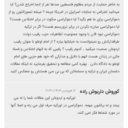
به خاطر حمایت از مردم مظلوم فلسطین صدها نفر از انجا اخراج شدن؟ ایا
میدانید اعتراض به جنایات اسراییل در امریکا جرمه ؟ میشه تصوراتتون رو از
دموکراسی برای ما هم بگید؟ ایا دموکراسی سکوت در برابر اختلاس هست؟
ایا دموکراسی مبارزه نکردن در برابر تروریسم هست؟ اگر در ترکیه
دموکراسی نبود الان با وجود ممنوعیت تظاهرات حزب رقیب دولت
طرافدارانش رو نمیتوانست به خیابانها بیاره ؟ از امام اوغلو با عنوان رقیب
اردوغان صحبت میکنید ، کدوم رقیب ؟ رقیبی که به اتهام اختلاس و فساد
مالی در زندان هست انهم با دلایل و مدارکی که خود هم حزبی های امام
اوغلو به دادگاه دادن . بهتره کمی مطالعه و تحقیق بفرمایید نه اینکه مقالات
دشمنان ایران و ترکیه و مسلمانان که بی بی سی هستش رو منعکس کنید.
کوروش داریوش راده
۱۷ فروردین ۱۴۰۴ | ۲۰:۳۰
تورکیه و اردوغان این مقالات شما را نه می
بینند و نه براشون مهمه. دموکراسی در تورکیه حرف اول می زنه و اصلا آنها
در مورد شماها فکر نمی کنند.