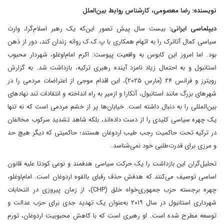
نویسنده: رضا معصومی، کارشناس روابط بین‌الملل
دیپلماسی ایرانی:
بیست سال پیش تصور این‌که یک رهبر اسلام‌گرا، وارث
سیاسی کمال آتاترک را به اتهام همکاری با پ.ک.ک روانه زندان کند، دور از ذهن
بود. اما امروز این کابوس به واقعیت پیوست: اکرم امام‌اوغلو، شهردار محبوب
استانبول و به احتمال زیاد نامزد آینده رهبری ترکیه، بازداشت شد. به گزارش
رویترز و فرانس ۲۴ (مارس ۲۰۲۵)، این اقدام موجی از اعتراضات مردمی را در
شهرهای بزرگ مانند استانبول، آنکارا و ازمیر به راه انداخته و انتقادات تند نهادهای
بین‌المللی را به دنبال داشته است. خیابان‌ها پر از خشم مردمی است که نه تنها
یک چهره سیاسی کلیدی را از دست داده‌اند، بلکه شاهد تشدید سرکوب مخالفان
در ترکیه تحت حاکمیت رجب طیب اردوغان هستند؛ حاکمیتی که دیگر هیچ حد
و مرزی برای قدرت‌طلبی خود نمی‌شناسد.
تحلیل‌گران این بازداشت را یک حرکت سیاسی هدفمند و نوعی کودتا علیه قانون
اساسی توصیف می‌کنند که هدفش حذف رقبای بالقوه اردوغان است. امام‌اوغلو،
چهره برجسته حزب جمهوری‌خواه خلق (CHP)، از زمان پیروزی در انتخابات
شهرداری استانبول در سال ۲۰۱۹ به‌عنوان یک تهدید جدی برای حزب عدالت و
توسعه مطرح شده است. او رهبری است که با کاهش محبوبیت اردوغان، تورم