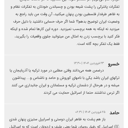
تفکرات پانترکی را پشت شیعه بودن و چسباندن خودتان به تفکرات نظام‌ و
به ظاهر طرفدار فلسطین بودن پنهان میکنید، آن وقت من باید راجع به
وضعیت ایران توضیح بدهم!؟ شما اگر حرف حسابی داشتید با دلیل حرف
میزدید نه اینکه به همه برچسب نمیزدید. دوره این کارها تمام شده و اینکه
فکر کنید با برچسب زدن به امثال من‌ میتوانید جلوی واقعیات را بگیرید،
فقط یک تفکر بچه گانه است.
خسرو
۲۳ فروردین ۱۴۰۴ | ۱۳:۳۰
درضمن همه می‌دانند وقتی مطلبی در مورد ترکیه یا آذربایجان یا
ترکهای ایران باشد یکی با نامهای کوروش و حامد و ناشناس و... پیداشون
میشه و در هرحال از دشمنان ترکیه و مسلمانان و ایران جانبداری می کنند
اگر ترس نداشتند حتما از اسرائیل حمایت می کردند
حامد
۲۵ فروردین ۱۴۰۴ | ۰۶:۳۱
باز هم پشت به ظاهر ایران دوستی و اسراییل ستیزی پنهان شدی
:))) اسراییل که رفیق روسای شما یعنی علیف و اردوغان است که به اسرائیل