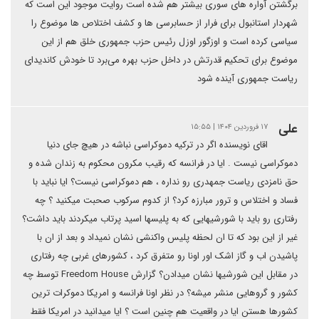
برگشتن آواره های سوری بیشتر هم شده است روایت موجود این است که
شهردار استانبول برای فرار از حسابرسی ها و کشف اختلاص ها موضوع را
سیاسی کرده است و اوزگور اوزل رئیس حزب جمهوری خلق هم از این
موضوع برای تحکیم قدرتش در داخل حزب بهره می‌برد تا خودش کاندیدای
ریاست جمهوری آینده شود
علی
۱۷ فروردین ۱۴۰۴ | ۱۵:۵۵
اقای نویسنده اگر در ترکیه دموکراسی نباشه در هیچ جای دنیا
دموکراسی نیست . ایا در فرانسه که رقیب مکرون محکوم به زندان شده و
حق نامزدی ریاست جمهدری رو نداره ، هم دموکراسی نیست؟ ایا نباید با
فساد و اختلاس و ترور مبارزه کرد؟ از کدوم سرکوب صحبت میکنید ؟ چه
رفتاری رو باید با شورشیهایی که به پلیسها اسید پرتاب میکردند باید داشت؟
غیر از این بود که تا ان لحظه پلیس واکنشی نشان نمیداد و بعد از ان با
پاشیدن اب و گاز اشک اور اونا رو متفرق کرد ، کشورهای غربی چه رفتاری
در مقابل این شورشیها نشان میدادن؟ گزارش Freedom House توسط چه
کشور و گروهایی منشر میشه؟ در نظر اونا فرانسه و امریکا دموکرات ترین
کشورها هستن ایا در واقعیت هم چنین است ؟ ایا میدانید در امریکا فقط