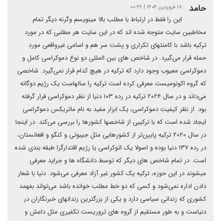
حامد
۱۸ فروردین ۱۴۰۴ | ۰۰:۲۶
این را فقط در ارتباط با مطلب بالا مینویسم وگرنه دیگر تمام
مخاطبین سایت متوجه شده اند که در این سایت هر مطلبی که در مورد
ترکیه باشد با کامنتهای تکراری و پشت سر هم و اسامی غیرواقعی مورد
حمله قرار می‌گیرد. در شاخص های بین المللی دو نوع دموکراسی کامل و
دموکراسی معیوب وجود دارد که ترکیه در هیچ کدام قرار نمی‌گیرد. شاخصی
که گروه اکونومیست معرفی کرده است ترکیه را سالهاست یک رژیم دوگانه
می‌داند و در سال ۲۰۲۴ ترکیه در رده ۱۰۳ دنیا از نظر دموکراسی قرار گرفته
بود. از نظر کیفیت دموکراسی، یک ابزار مفید به نام ماتریکس دموکراسی
ایجاد شده است که با ترکیبی از شاخصها کشورها را بررسی می‌کند. در اینجا
در سال ۲۰۲۰ ترکیه پایین‌تر از کشورهایی مثل جیبوتی و کنگو و افغانستان،
در رده ۱۳۷ دنیا بوده و اصولا یک اتوکراسی یا رژیم اقتدارگرا طبقه بندی شده
است. در تمام شاخص های دیگر که توسط دانشگاه ها و جراید معرفی
میشوند در این حوزه، ترکیه یک کشور غیر آزاد معرفی می‌شود. دنیا با شعار
دادن اداره نمی‌شود و کسی که دو خط مطلب خوانده باشد می‌تواند بفهمد
کشوری که زندانی سیاسی دارد و یکی از بزرگترین زندانهای خبرنگاران در
دنیاست و به طور مستقیم از گروه های تروریست تکفیری مثل داعش و