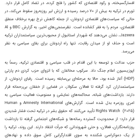
افسارگسیخته، و رکود اقتصادی که کشور را فلج کرده، در تضاد کامل قرار دارد.
تورم در ترکیه به بیش از ۷۰ درصد رسیده و ارزش لیر روزبه‌روز سقوط می‌کند، در
حالی که سیاست‌های اقتصادی اردوغان، از جمله کاهش نرخ بهره برخلاف منطق
اقتصادی، مردم را به فقر کشانده است. نظرسنجی‌های اخیر، به گزارش BBC و Al
Jazeera، نشان می‌دهند که شهردار استانبول از محبوب‌ترین سیاستمداران ترکیه
است و حذف او از میدان رقابت، تنها راه اردوغان برای بقای سیاسی به نظر
می‌رسد.
حزب عدالت و توسعه با این اقدام در قلب سیاسی و اقتصادی ترکیه، رسماً به
اپوزیسیون اعلام جنگ داد. سرکوب مخالفان که با انزوای حزب کردی دم پارتی
(HDP) آغاز شده بود، حالا به مرحله‌ای بی‌سابقه رسیده است. رقبای اردوغان، از
سیاستمداران کرد گرفته تا فعالان سکولار، در فضایی از خفقان بی‌رحمانه قرار
دارند: بازداشت‌های شبانه، محاکمه‌های نمایشی و ممنوعیت فعالیت سیاسی به
امری روزمره بدل شده است. گزارش‌های Amnesty International و Human
Rights Watch (۲۰۲۵) تأیید می‌کنند که حقوق بشر در ترکیه تحت فشار شدیدی
قرار دارد؛ از محدودیت گسترده رسانه‌ها و شبکه‌های اجتماعی گرفته تا بازداشت
روزنامه‌نگاران، فعالان، و حتی شهروندانی که جرأت انتقاد دارند. این روند، ترکیه را
از یک دموکراسی شکننده به سوی اقتدارگرایی کامل سوق داده و نهادهای