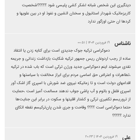
دیتگیری این شخص شبانه لشکر کشی پلیسی شود ؟؟؟؟؟شخصیت
کاریزماتیک شهردار استانبول و سخنان اتشین و نفوذ او در بین علویها و
کردها ان حتی اوزگور ندارد
ناشناس
۱۹ فروردین ۱۴۰۴ | ۰۰:۵۱
دموکراسی ترکیه جوک جدیدی است برای کنایه زدن یا انتقاد
ساده از رجب اردوغان ریس جمهور ترکیه شکایت بازداشت زندانی و جریمه
نقدی میشوند اینم دموکراسی جدید ورژن ترکی است که باب شده در ترکیه
،تطاهرات و اعتراض حق اساسی مردم برای ابراز مخالفت با سیاستها و
اقدامهای دولت است و تا زمانیکه نیروی ضد شورش با اسپری گاز اشک آور
اسپری فلفل و باتوم و آب پاشی جواب ندهند مسالمت آمیز است ،حمایت
از تروریسم تکفیری ترکی و کشتار اقلیتها و سکوت در برابر این جنایت‌ها
حتما دموکراسی است ؟؟؟؟ وقاحت و جری شدن پان‌ترکیسم نقطه اتکای
ندارد ؟؟؟؟؟
علی
۱۹ فروردین ۱۴۰۴ | ۲۰:۲۳