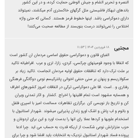
النصره و تحریر الشام و جیش الوطنی حمایت کرده، و در این کشور
باندهای تبهکار فاشیستی مثل گرگهای خاکستری آدم میکشند، نمیتواند
دارای دموکراسی باشد. اینها خطوط قرمز هستند. کسانی که حتی واژه
اختلاس را نمی‌توانند درست بنویسند از مطالعه صحبت می‌کنند!
مجتبی
۱۸ فروردین ۱۴۰۴ | ۱۱:۵۳
الفبای قانون و دموکراسی حقوق اساسی مردمان ان کشور است
که اتفاقا با وجود قومیتهای چرکسی، کردی، زازا، لزی و عرب .افراطیانه تاکید
بر ملت ترک دارد که تناقظات حقوق اولیه مردمان انجاست .تاکید زیاد بر
سکولاریسم و پنهان بر سنی حنفی اخوانی پانترکیسم نوعی دوگانگی فرهنگی
رفتاری و...است .اقا علی دموکراسی ترکی در اتفاقات امروز کشورهای اطراف
و همسایه مشهود است تمام اقلیتها را اخراج .کشتار .و اثار تمدنی ویران
کن و تاریخ باز نویسی کن .برگزاری تظاهرات مسالمت امیز با اسپری فلفل
و باتوم و اب پاش و اشک اورو زندان پذیرایی میشوند .شهردار استانبول با
استخدام علویها و کردها عملا رای انها را بدست اورد و این برای اردوغان و
حزب متزلزلش نوعی شکست از اریکه قدرت به حساب می اید .چرا ادعا
پرونده فساد شهردار استانبول نزدیک به انتخابات باید افشا شود و چرا برای