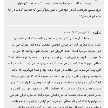
نویسنده کامنت مربوط به حامد دوست کرد طرفدار گروههای
تروریستی بفرمایند کشور خودمان از نظر دموکراسی که تعریف کردند در چه
رتبه ای قرار دارد؟
حامد
۲۱ فروردین ۱۴۰۴ | ۰۷:۵۰
شما از گروه های تروریستی داعش و النصره که الان اسمشان
شده است تحریر الشام و جیش الوطنی حمایت کرده اید. نظرات تان در
این سایت موجود است. همه کاربران این سایت هم می‌دانند که علی و
خسرو و عبدالرضا و کوروش داریوش زاده و م و ... همه یکنفر هستند که تا
مطلبی مربوط به ترکیه یا ارمنی‌ها یا کردها یا زبان فارسی و ... باشد سر کله
اش پیدا می‌شود. این مطلب در مورد ترکیه بود و شما می‌گویید که ترکیه
دموکراسی خیلی عالی دارد و من با سند و مدرک گفتم که این طور نیست‌.
اینکه بگوییم در ترکیه دموکراسی وجود ندارد چه ربطی به ایران دارد؟ این
سایت هم از اسمش پیداست که مطالبش اکثرا در مورد امور بین الملل و
سایر کشور هاست. مطلب در مورد ایران نبود وگرنه در مورد ایران هم‌ من
حرفهایم را گفته ام و اگر مطلبی در مورد دموکراسی در ایران باز هم باشد
دوباره هم می‌گویم اگر منتشر شود. این شمایید که در کامنت هایتان