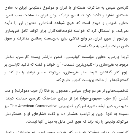
کارلسن سپس به مذاکرات هسته‌ای با ایران و موضوع دستیابی ایران به سلاح
هسته‌ای اشاره و تأکید کرد که ادعای نزدیک بودن ایران به ساخت بمب اتمی،
ادعایی قدیمی و دروغ است که هیچ شواهد اطلاعاتی معتبری آن را تأیید
نمی‌کند. او استدلال کرد که خواسته نئومحافظه‌کاران برای توقف کامل غنی‌سازی
اورانیوم از سوی ایران، در واقع تلاشی برای به‌بن‌بست رساندن مذاکرات و سوق
دادن دولت ترامپ به جنگ است.
تریتا پارسی، معاون مؤسسه کوئینسی، ضمن بازنشر پست کارلسن، بخش
مربوط به غنی‌سازی را «کلیدی‌ترین قسمت» آن خواند و گفت که تأکید کارلسن بر
لزوم کنار گذاشتن شرط صفر غنی‌سازی، می‌تواند مسیر توافق را باز کند و
گفت‌وگوها را از حالت بن‌بست کنونی خارج کند.
شخصیت‌هایی از هر دو جناح سیاسی، همچون رو خانا (از حزب دموکرات) و مت
گیتس (از حزب جمهوری‌خواه) نیز از موضع ضدجنگ کارلسن حمایت کردند.
اندرو دی، دبیر ارشد نشریه امریکن کانزرویتیو The American Conservative نیز
نسبت به نفوذ لوین بر ترامپ هشدار داد و گفت فشارهای او و همفکرانش
می‌تواند وقایعی را رقم بزند که هیچ کس مایل به دیدن آنها نیست.
کارلسن در پایان نوشت: «چیزی که افرادی چون لوین نمی‌خواهند، راه‌حل