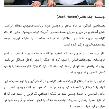
ن
ویسنده: جک هانتر (Jack Hunter)
دیپلماسی ایرانی:
در ماه پنجم از دومین دوره ریاست‌جمهوری دونالد ترامپ،
تنش آشکاری در درون جریان محافظه‌کاران آمریکا دیده می‌شود، جایی که تاکر
کارلسن، چهره شاخص رسانه‌ای ضدجنگ، به‌شدت با مارک لوین، مروج
نئومحافظه‌کاری، درگیر شده است.
آغاز این جدال از جایی بود که استیو ویتکاف، فرستاده ویژه ترامپ در امور
خاورمیانه، نئومحافظه‌کاران را متهم کرد که جنگ را تنها راه‌حل مسائل می‌دانند.
لوین در واکنش، نه تنها او را نقد کرد بلکه ادعا کرد که واژه «نئومحافظه‌کار» به‌طور
ضمنی توهینی ضدیهودی است.
در این رابطه و در دفاع از ویتکاف، تاکر کارلسن در گفت‌وگویی با دیو اسمیت، این
اتهام را "دیوانگی" توصیف کرد و یادآور شد که خود ویتکاف یهودی است. در
ادامه، کارلسن با انتشار پستی بلند در شبکه اجتماعی X، لوین را متهم کرد که او
در کاخ سفید به‌دنبال تحریک ترامپ به جنگ با ایران است، جنگی که خودش
هرگز در آن شرکت نخواهد کرد.