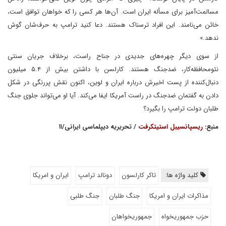
مسالمت‌آمیز برای مسأله ایران است. آن‌ها هر کسی را که خواهان توافق است،
خائن می‌نامند. این افراد ترسناک هستند. دعا کنید ترامپ به حرف‌شان گوش
ندهد.»
از سوی دیگر چهره‌های جدیدی در جناح راست، برخلاف جریان سنتی
نئومحافظه‌کار، ضدجنگ هستند. کارلسن با داشتن بیش از ۵.۴ میلیون
دنبال‌کننده از پست اخیرش درباره ایران و لوین، اکنون نقش پررنگی در شکل
دادن به گفتمان ضدجنگ در راست آمریکا ایفا می‌کند. آیا او می‌تواند جلوی جنگ
طلبان دولت ترامپ را بگیرد؟
منبع:
ریسپانسیبل استیتکرفت
/ تحریریه دیپلماسی ایرانی/۱۱
کلید واژه ها:
تاکر کارلسون
دونالد ترامپ
ایران و امریکا
مذاکرات ایران و امریکا
جنگ طلبان
جنگ طلبی
حزب جمهوریخواه
جمهوریخواهان