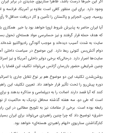
وجود دارد. برای این منظور کافی است علاوه بر آمریکا، فرانسه و 
روسیه، چین، الجزایر و پاکستان را تأمین و کار دریافت حداقل 9 رأی موافق برای این منظور را آسان خواهد کرد. اما سؤالات مهمی در این رابطه وجود دارد:
آیا ایران حاضر به پذیرش شروط اروپا خواهد بود یا خیر. همکاری ب
سایت به شدت آسیب دیده‌اند و موجب آلودگی رادیواکتیو شده‌اند.
دوام آتش‌بس کنونی ربط دارد. این موضوع در سیاست داخلی آمریک
سایت‌ها اصرار دارد. در‌حالی‌که برخی دوایر داخلی آمریکا و نیز اسرا
چنین شرایطی حضور بازرسان آژانس می‌تواند تکلیف این قضایا را ر
روشن‌شدن تکلیف این دو موضوع هم بر نوع تقابل جاری با اسرائیل و 
دوره پیش‌رو را تحت تأثیر قرار خواهد داد. تعیین تکلیف این ر
کنند که آیا قصد دارند اصالت را به دیپلماسی و مذاکره بدهند و بر
است که طی دو، سه هفته گذشته محافل نزدیک به حاکمیت از نوعی 
«شرق» توضیح داد که چرا چنین راهبردی می‌‌تواند برای ایران بسیا
کنارگذاشتن سناریوی «ابهام راهبردی هسته‌ای» خواهد بود.