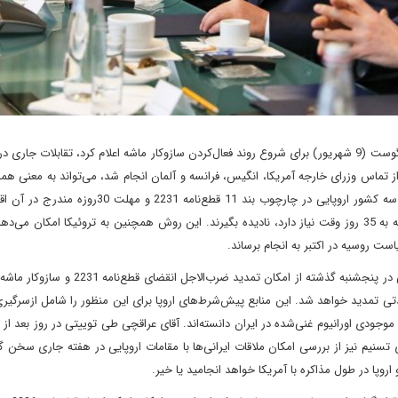
ضرب‌الاجلی که وزیر خارجه فرانسه تا پایان ماه آگوست (9 شهریور) برای شروع روند فعال‌کردن سازوکار ماشه اعلام کرد، تقابلات جا
 از تماس وزرای خارجه آمریکا، انگیس، فرانسه و آلمان انجام شد، می‌تواند به معنی هما
درباره این جدول زمانی و روش کار باشد. در این قالب، قرار است سه کشور اروپایی در چارچوب بند 11 قطع‌ن
کمیسیون برجام و سازوکار حل اختلاف مندرج در بند 36 و 37 را که به 35 روز وقت نیاز دارد، نادیده بگیرند. این روش همچنین به تروئیکا امکان
ست روسیه در اکتبر به انجام برساند.
از طرفی، منابع خبری مدعی‌اند اروپا در تماس تلفنی با آقای عراقچی در پنجشنبه گذشته از امکان تم
 صورتی ضرب‌الاجل 26 مهر (18 اکتبر) برای مدتی تمدید خواهد شد. این منابع پیش‌شرط‌های اروپا برای این منظور را شامل از
موجودی اورانیوم غنی‌شده در ایران دانسته‌اند. آقای عراقچی طی توییتی در روز بعد از
ری تسنیم نیز از بررسی امکان ملاقات ایرانی‌ها با مقامات اروپایی در هفته جاری سخن 
روپا در طول مذاکره با آمریکا خواهد انجامید یا خیر.