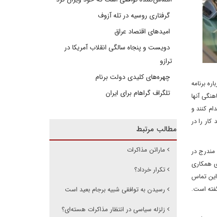
گرفتاری روسیه در تله آزوف
امیدهای اقتصاد عراق
دویست و پنجاه سالگی انقلاب آمریکا در
ترازو
چهره‌های کلیدی دولت برنام
ری درباره برنامه
تلگراف گراهام برای ایران
هنگی آنها
امه 2231 و مهلت 30روزه مندرج در آن اقدام کنند و
 می‌دهد کار را در
مطالب مرتبط
ماراتن مذاکرات
دید ضرب‌الاجل انقضای قطع‌نامه 2231 و سازوکار ماشه مندرج در
سرگیری همکاری
تکرار خرداد؟
 این تماس
گفته است.
رسیدن به توافقی شبیه برجام بعید است
زلزله سیاسی در انتظار مذاکرات هسته‌ای؟