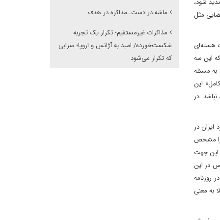
 سناریوی جدیدی در برابر ایران قرار گرفته است. با توجه به ساختار شورای امنیت امکان اینکه اعتبار قطع‌نامه 2231 تمدید شود،
ماشه در دست، مذاکره در هدف
عضایی مثل
مذاکرات غیرمستقیم؛ تکرار یک تجربه
ت هسته‌ای
شکست‌خورده/ امید به آژانس و اروپا؛ سرابی
 بعد از تجاوزات 12روزه همیشه گفته‌اند که این سه
که تکرار می‌شود
 به مسئله
امل» این
 نباشد. در
 ایران در
 را مشخص
ز این جهت
س در این
ی هسته‌ای؟» در روزنامه
ا به معنی