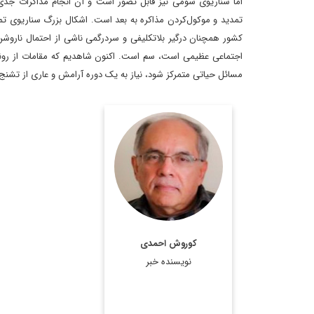
اما سناریوی سومی نیز قابل تصور است و آن انجام مذاکرات جدی
تمدید و موکول‌کردن مذاکره به بعد است. اشکال بزرگ سناریوی ت
کشور همچنان درگیر بلاتکلیفی و سردرگمی ناشی از احتمال ناروشن‌
اجتماعی عظیمی است، سم است. اکنون شاهدیم که مقامات از روند
مسائل حیاتی متمرکز شود، نیاز به یک دوره آرامش و عاری از تشن
کارشناسی ارشد سیستم ها
و ساخت های سیاسی
Universite de Paris و
دیپلمات سابق ایران در
سازمان ملل
اطلاعات بیشتر
کوروش احمدی
نویسنده خبر