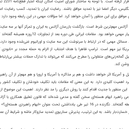
اگر این خبرها درست باشد، ظاهرا
انگلیس، دیگر اعضا نیز با تمدید موافق باشند. رضایت ایران با تمدید، کسب رضایت ا
ا آژانس مهم‌ترین شرط است. بازگشت بازرسان آژانس به ایران و تمرکز آنها بر سه سای
که هدف حمله قرار گرفتند و نیز حسابرسی مواد هسته‌ای تحول بسیار مهمی خواهد بود. مقامات ایرانی طی دوره
 مسائل مهمی که در ارتباط با سرنوشت این سه سایت و اورانیوم غنی‌شده وجود دارد،
ا نیز مهم است. ترامپ ظاهرا با هدف اجتناب از الزام به حمله مجدد بر «نابودی ک
ئیل گمانه‌زنی‌های متفاوتی را مطرح می‌کنند که می‌تواند با تدارک حملات بیشتر بی‌ارتباط
وشن کند.
آمریکا اثر خواهد داشت و هم بر مذاکره با آمریکا و اروپا و هم مهم‌تر از آن راهبرد
اهبرد اهمیت کلیدی دارد. به این معنی که مقامات باید تکلیف خودشان و تکلیف کشور
ای این منظور با جدیت اقدام کنند یا روش دیگری را مد نظر دارند. اهمیت این موضوع ا
راهبرد ابهام هسته‌ای سخن گفته و مدعی شده‌اند که قانون تعلیق همکاری با آژان
رابطه بوده‌ است. برخی از مقامات نیز به تلویح مطالبی در این رابطه گفته‌اند. نگارنده در 16 تیر طی یادداشتی تحت عنوان «ابهام راهبرد
ر خسارت‌بار باشد. به این ترتیب، پذیرش سناریوی تمدید سازوکار ماشه و شرایط آن عمل