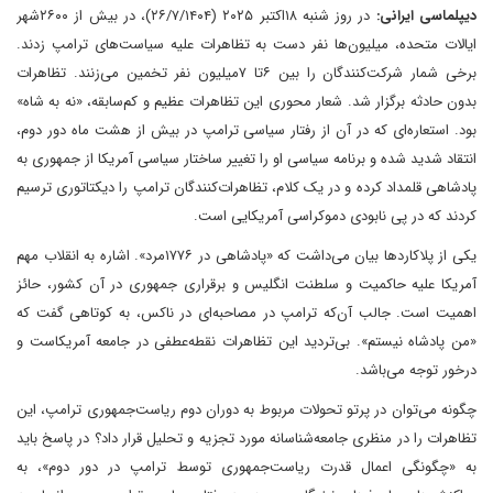
دیپلماسی ایرانی:
در روز شنبه ۱۸اکتبر ۲۰۲۵ (۲۶/۷/۱۴۰۴)، در بیش از ۲۶۰۰شهر
ایالات متحده، میلیون‌ها نفر دست به تظاهرات علیه سیاست‌های ترامپ زدند.
برخی شمار شرکت‌کنندگان را بین ۶تا ۷میلیون نفر تخمین می‌زنند. تظاهرات
بدون حادثه برگزار شد. شعار محوری این تظاهرات عظیم و کم‌سابقه، «نه به شاه»
بود. استعاره‌ای که در آن از رفتار سیاسی ترامپ در بیش از هشت ماه دور دوم،
انتقاد شدید شده و برنامه سیاسی او را تغییر ساختار سیاسی آمریکا از جمهوری به
پادشاهی قلمداد کرده و در یک کلام، تظاهرات‌کنندگان ترامپ را دیکتاتوری ترسیم
کردند که در پی نابودی دموکراسی آمریکایی است.
یکی از پلاکاردها بیان می‌داشت که «پادشاهی در ۱۷۷۶مرد». اشاره به انقلاب مهم
آمریکا علیه حاکمیت و سلطنت انگلیس و برقراری جمهوری در آن کشور، حائز
اهمیت است. جالب آن‌که ترامپ در مصاحبه‌ای در ناکس، به کوتاهی گفت که
«من پادشاه نیستم». بی‌تردید این تظاهرات نقطه‌عطفی در جامعه آمریکاست و
درخور توجه می‌باشد.
چگونه می‌توان در پرتو تحولات مربوط به دوران دوم ریاست‌جمهوری ترامپ، این
تظاهرات را در منظری جامعه‌شناسانه مورد تجزیه و تحلیل قرار داد؟ در پاسخ باید
به «چگونگی اعمال قدرت ریاست‌جمهوری توسط ترامپ در دور دوم»، به