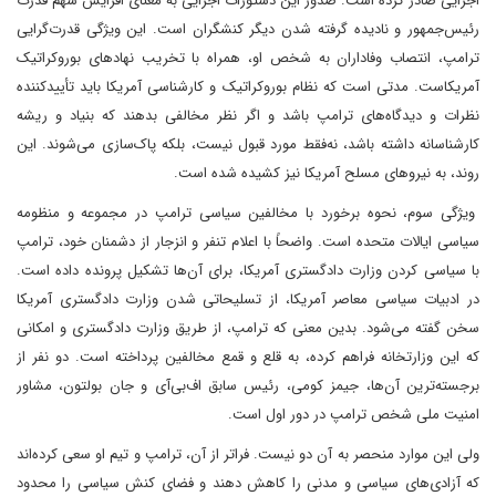
اجرایی صادر کرده است. صدور این دستورات اجرایی به معنای افزایش سهم قدرت
رئیس‌جمهور و نادیده گرفته شدن دیگر کنشگران است. این ویژگی قدرت‌گرایی
ترامپ، انتصاب وفاداران به شخص او، همراه با تخریب نهادهای بوروکراتیک
آمریکاست. مدتی است که نظام بوروکراتیک و کارشناسی آمریکا باید تأییدکننده
نظرات و دیدگاه‌های ترامپ باشد و اگر نظر مخالفی بدهند که بنیاد و ریشه
کارشناسانه داشته باشد، نه‌فقط مورد قبول نیست، بلکه پاک‌سازی می‌شوند. این
روند، به نیروهای مسلح آمریکا نیز کشیده شده است.
ویژگی سوم، نحوه برخورد با مخالفین سیاسی ترامپ در مجموعه و منظومه
سیاسی ایالات متحده است. واضحاً با اعلام تنفر و انزجار از دشمنان خود، ترامپ
با سیاسی کردن وزارت دادگستری آمریکا، برای آن‌ها تشکیل پرونده داده است.
در ادبیات سیاسی معاصر آمریکا، از تسلیحاتی شدن وزارت دادگستری آمریکا
سخن گفته می‌شود. بدین معنی که ترامپ، از طریق وزارت دادگستری و امکانی
که این وزارتخانه فراهم کرده، به قلع و قمع مخالفین پرداخته است. دو نفر از
برجسته‌ترین آن‌ها، جیمز کومی، رئیس سابق اف‌بی‌آی و جان بولتون، مشاور
امنیت ملی شخص ترامپ در دور اول است.
ولی این موارد منحصر به آن دو نیست. فراتر از آن، ترامپ و تیم او سعی کرده‌اند
که آزادی‌های سیاسی و مدنی را کاهش دهند و فضای کنش سیاسی را محدود