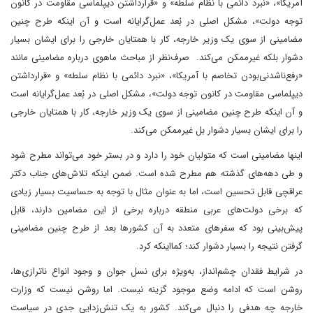
آمریکا»، «نبرد دائمی با نظام سلطه» و «قرارداشتن دیپلماسی مقاومت در کانون
توجه دولت»، مشکل اصلی در بُعد عمل‌گرایانه است و آن اینکه طرح چنین
مضامینی از سوی یک وزیر خارجه، کار با همتایان خارجی را برای ایشان بسیار
دشوار بلکه غیرممکن می‌کند. صرف‌نظر از مباحث ماهوی درباره مضامینی مانند
«رفع‌ناشدنی‌بودن تخاصم با آمریکا»، «نبرد دائمی با نظام سلطه» و «قرارداشتن
دیپلماسی مقاومت در کانون توجه دولت»، مشکل اصلی در بُعد عمل‌گرایانه است
و آن اینکه طرح چنین مضامینی از سوی یک وزیر خارجه، کار با همتایان خارجی
را برای ایشان بسیار دشوار بل غیرممکن می‌کند.
اینها مضامینی است که متولیان خود را دارد و در بستر خود می‌‌تواند مطرح شود
و طی دهه‌های گذشته هم مطرح شده‌ است. ضمن اینکه تلاش‌های جناب دکتر
عراقچی قابل تحسین است، اما به عنوان مثال با توجه به حساسیت بسیار زیادی
که برخی دولت‌های عربی منطقه درباره برخی از این مضامین دارند، قابل
پیش‌بینی بود که سفرهای متعدد به آن کشورها بعد از طرح چنین مضامینی
گرفتن نتیجه را بسیار دشوار کند؛ کمااینکه کرد.
در شرایط فقدان چشم‌انداز، به‌ویژه برای نسل جوان و وجود انواع ناترازی‌ها،
روشن است که ادامه وضع موجود گزینه نیست. اما روشن نیست که وزارت
خارجه چه هدفی را دنبال می‌کند. کشور به یک تنش‌زدایی جدی در سیاست