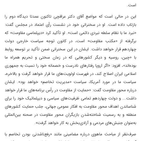
است.
این در حالی است که مواضع آقای دکتر عراقچی تاکنون عمدتا دیدگاه دوم را
بازتاب داده‌ است. او در سخنرانی خود در نشست رأی اعتماد در مجلس گفت:
«نبرد ما با نظام سلطه نبردی دائمی است». او تأکید کرد‌ «دیپلماسی مقاومت» که
برگرفته از «مکتب مقاومت» است، در کانون توجه سیاست خارجی دولت
چهاردهم قرار خواهد داشت. ایشان در این سخنرانی ضمن تأکید بر توسعه روابط
با «چین، روسیه و دیگر کشورهایی که در زمان سختی و تحریم همراه ما
بوده‌اند»، افزود: «اگر اروپا رفتارهای نادرست و خصمانه خود را نسبت به جمهوری
اسلامی ایران اصلاح کند، در فهرست اولویت‌های ما قرار خواهد گرفت و بالاخره،
سیاست ما در مورد آمریکا، سیاست «مدیریت تخاصم» خواهد بود». ایشان
درباره محور مقاومت گفت: «حمایت از مقاومت در رأس برنامه‌های ما قرار خواهد
داشت... و دولت چهاردهم‌ تمامی ظرفیت‌های سیاسی و دیپلماتیک خود را برای
شناساندن اهداف محور مقاومت به افکار عمومی جهانی، جلب حمایت کشورهای
منطقه و به رسمیت شناخته‌شدن بازیگران محور مقاومت در صحنه بین‌المللی
به‌عنوان جنبش‌های مردمی و آزادی‌بخش به‌ کار خواهد گرفت».
صرف‌نظر از مباحث ماهوی درباره مضامینی مانند «رفع‌ناشدنی‌ بودن تخاصم با