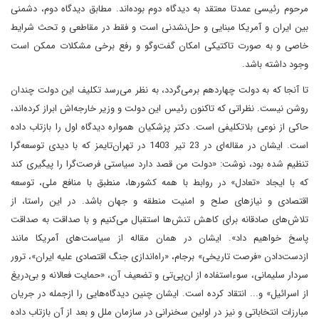
مرحوم رئیسی عمدتا معتقد به دیدگاه دوم بوده‌اند. مطابق دیدگاه دوم، دشمنی
بین ایران و آمریکا مبنایی و ‌حل‌نشدنی است و فقط در مقاطعی و تحث شرایط
خاصی و به صورت تاکتیکی امکان گفت‌وگو و رفع برخی مشکلات ممکن است
وجود داشته باشد.
تا آنجا که به دولت چهاردهم بر‌می‌گردد، به نظر می‌رسد تکلیف این دولت چندان
روشن نیست. نظراتی که تاکنون رئیس این دولت و وزیر خارجه‌اش ابراز کرده‌اند،
حاکی از نوعی بلاتکلیفی است. دکتر پزشکیان همواره دیدگاه اول را بازتاب داده‌
است. ایشان در مقاله‌ای در 23 تیر 1403 در تهران‌تایمز که با دیدی توسعه‌گرا
تنظیم شده بود، نوشت: «دولت من قصد دارد سیاستی فرصت‌گرا را پیگیری کند
که با ایجاد «تعادل» در روابط با همه کشورها، منطبق با منافع ملی، توسعه
اقتصادی و نیازهای صلح و امنیت منطقه‌ و جهان باشد. در این راستا، از
تلاش‌های صادقانه برای کاهش تنش‌ها استقبال می‌کنیم و با صداقت به صداقت
پاسخ خواهیم داد». ایشان در همان مقاله از سیاست‌های آمریکا مانند
ازدست‌دادن «فرصت تاریخی» برجام، «راه‌اندازی جنگ اقتصادی علیه ایران»، ترور
سردار سلیمانی، سوءاستفاده از ان‌پی‌تی و تضعیف آن، «حمایت فعالانه و بی‌دریغ
از اسرائیل» و... انتقاد کرده‌ است. ایشان چنین دیدگاه‌هایی را ازجمله در جریان
مبارزات انتخاباتی و نیز در اولین سخنرانی در سازمان ملل و بعد از آن بازتاب داده‌