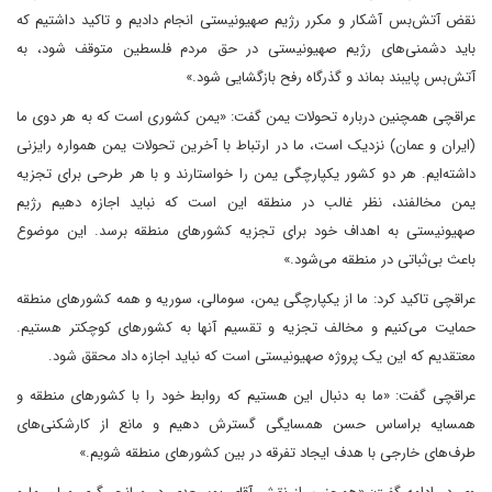
نقض آتش‌بس آشکار و مکرر رژیم صهیونیستی انجام دادیم و تاکید داشتیم که
باید دشمنی‌های رژیم صهیونیستی در حق مردم فلسطین متوقف شود، به
آتش‌بس پایبند بماند و گذرگاه رفح بازگشایی شود.»
عراقچی همچنین درباره تحولات یمن گفت: «یمن کشوری است که به هر دوی ما
(ایران و عمان) نزدیک است، ما در ارتباط با آخرین تحولات یمن همواره رایزنی
داشته‌ایم. هر دو کشور یکپارچگی یمن را خواستارند و با هر طرحی برای تجزیه
یمن مخالفند، نظر غالب در منطقه این است که نباید اجازه دهیم رژیم
صهیونیستی به اهداف خود برای تجزیه کشورهای منطقه برسد. این موضوع
باعث بی‌ثباتی در منطقه می‌شود.»
عراقچی تاکید کرد: ما از یکپارچگی یمن، سومالی، سوریه و همه کشورهای منطقه
حمایت می‌کنیم و مخالف تجزیه و تقسیم آنها به کشورهای کوچکتر هستیم.
معتقدیم که این یک پروژه صهیونیستی است که نباید اجازه داد محقق شود.
عراقچی گفت: «ما به دنبال این هستیم که روابط خود را با کشورهای منطقه و
همسایه براساس حسن همسایگی گسترش دهیم و مانع از کارشکنی‌های
طرف‌های خارجی با هدف ایجاد تفرقه در بین کشورهای منطقه شویم.»