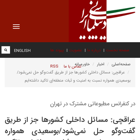
Toggle
vigation
صفحه نخست
درباره ما
عضویت
پیوند ها
ENGLISH
صفحه‌اصلی
اخبار
خاورمیانه
تماس با ما
RSS
عراقچی: مسائل داخلی کشورها جز از طریق گفت‌وگو حل نمی‌شود/
بوسعیدی همواره نسبت به امنیت و ثبات منطقه‌ای تاکید داشته‌ایم
در کنفرانس مطبوعاتی مشترک در تهران
عراقچی: مسائل داخلی کشورها جز از طریق
گفت‌وگو حل نمی‌شود/بوسعیدی همواره