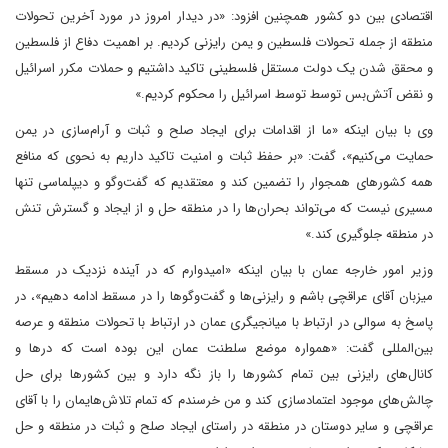
اقتصادی بین دو کشور همچنین افزود: «در دیدار امروز در مورد آخرین تحولات
منطقه از جمله تحولات فلسطین و یمن رایزنی کردیم. بر اهمیت دفاع از فلسطین
و محقق شدن یک دولت مستقل فلسطینی تاکید داشتیم و حملات مکرر اسرائیل
و نقض آتش‌بس توسط توسط اسرائیل را محکوم کردیم.»
وی با بیان اینکه «ما از اقدامات برای ایجاد صلح و ثبات و آرام‌سازی در یمن
حمایت می‌کنیم»، گفت: «بر حفظ ثبات و امنیت تاکید داریم به نحوی که منافع
همه کشورهای همجوار را تضمین کند و معتقدیم که گفت‌وگو و دیپلماسی تنها
مسیری نیست که می‌تواند بحران‌ها را در منطقه حل و از ایجاد و گسترش تنش
در منطقه جلوگیری کند.»
وزیر امور خارجه عمان با بیان اینکه «امیدوارم که در آینده نزدیک در مسقط
میزبان آقای عراقچی باشم و رایزنی‌ها و گفت‌وگوها را در مسقط ادامه دهیم»، در
پاسخ به سوالی در ارتباط با میانجیگری عمان در ارتباط با تحولات منطقه و عرصه
بین‌المللی گفت: «همواره موضع سلطنت عمان این بوده است که درها و
کانال‌های رایزنی بین تمام کشورها را باز نگه دارد و بین کشورها برای حل
چالش‌های موجود اعتمادسازی کند و من خرسندم که تمام تلاش‌هایمان را با آقای
عراقچی و سایر دوستان در منطقه در راستای ایجاد صلح و ثبات در منطقه و حل