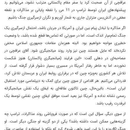
عراقچی از آن صحبت کرد‌ یا سفر مقام پاکستانی مترتب نشود، می‌توانیم رد
پیشنهادهای ایران توسط ترامپ در 11 می‌ را نقطه پایانی بر مذاکرات و نقطه
عطفی در آتش‌بس متزلزل جاری به شمار آوریم و نگران ازسرگیری جنگ باشیم.
اگر مذاکره یا تبادل پیام بین ایران و آمریکا در جریان باشد، احتمال ازسرگیری یک
جنگ تمام‌عیار اندک است، اما در صورتی که تماس‌ها قطع شده باشد، با وضعیت
خطیری مواجه خواهیم بود. البته هم‌زمان مقامات جمهوری اسلامی مخفی
نکرده‌اند که مایل هستند چین نیز وارد روند میانجیگری شود. آقای عراقچی در
مصاحبه‌ای در دهلی گفت: «این فرایند (میانجیگری پاکستان) هنوز شکست
نخورده، اما به خاطر رفتار آمریکا در مسیری بسیار دشوار قرار گرفته است. از
تلاش هر کشوری به‌ویژه چین که در برقراری روابط ایران و عربستان تلاش کرد،
قدردانی می‌کنیم. هر اقدامی از سوی چین برای کمک به دیپلماسی مورد استقبال
ایران است». بااین‌حال، چین تاکنون علاقه‌ای به ایفای یک نقش میانجیگرانه
رسمی نشانه نداده و آمریکا نیز بعید است ‌موافق ایفای چنین نقشی توسط یک
ابرقدرت رقیب باشد.
از سوی دیگر، سؤال این است که در صورت فروپاشی روند مذاکرات، ترامپ چه
گزینه‌هایی ممکن است داشته باشد؟ یکی از دو گزینه او جنگی دیگر است. او
جنگ 40‌روزه را با این امید واهی شروع کرد که بلکه با استفاده از عناصری مثل