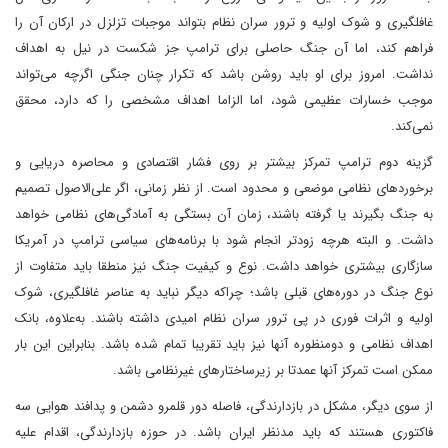
غافلگیری و شوک اولیه و ترور سران نظام بتواند موجبات تزلزل در ارکان آن را
فراهم کند، اما آن جنگ حاصلی برای ترامپ جز شکست در نیل به اهداف
نداشت. امروز برای او باید روشن باشد که تکرار چنان جنگی اگر‌چه می‌تواند
موجب خسارات عظیمی شود، اما الزاما اهداف مشخصی را که دارد، محقق
نمی‌کند.
گزینه دوم ترامپ تمرکز بیشتر بر روی فشار اقتصادی و محاصره دریایی و
برخوردهای نظامی موضعی و محدود است. از نظر زمانی، اگر علی‌الاصول تصمیم
به جنگ بگیرند یا گرفته باشند، زمان آن بستگی به آمادگی‌های نظامی خواهد
داشت. و البته هر‌چه زودتر انجام شود با برنامه‌های سیاسی ترامپ در آمریکا
سازگاری بیشتری خواهد داشت. نوع و کیفیت جنگ نیز منطقا باید متفاوت از
نوع جنگ در دوره‌های قبلی باشد؛ چرا‌که دیگر نباید به عناصر غافلگیری، شوک
اولیه و اثرات فوری در پی ترور سران نظام امیدی داشته باشند. به‌علاوه، بانک
اهداف نظامی و دو‌منظوره آنها نیز باید تقریبا تمام شده باشد. بنابراین این بار
ممکن است تمرکز آنها عمدتا بر زیرساختارهای غیرنظامی باشد.
از سوی دیگر، مشکل در بازدارندگی، فاصله دور قلمرو دشمن و پدافند هوایی سه
فاکتوری هستند که باید مدنظر ایران باشد. در حوزه بازدارندگی، اقدام علیه