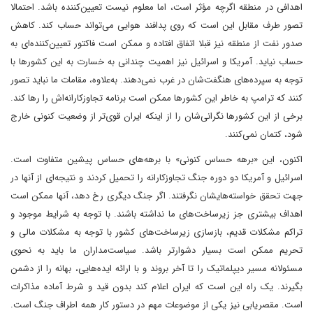
اهدافی در منطقه اگر‌چه مؤثر است، اما معلوم نیست تعیین‌کننده باشد. احتمالا
تصور طرف مقابل این است که روی پدافند هوایی‌ می‌تواند حساب کند. کاهش
صدور نفت از منطقه نیز قبلا اتفاق افتاده و ممکن است فاکتور تعیین‌کننده‌ای به
حساب نیاید. آمریکا و اسرائیل نیز اهمیت چندانی به خسارت به این کشورها با
توجه به سپرده‌های هنگفت‌شان در غرب نمی‌دهند. به‌علاوه، مقامات ما نباید تصور
کنند که ترامپ به خاطر این کشورها‌ ممکن است برنامه تجاوزکارانه‌اش را رها کند.
برخی از این کشورها نگرانی‌شان را از اینکه ایران قوی‌تر از وضعیت کنونی خارج
شود، کتمان نمی‌کنند.
اکنون، این «برهه حساس کنونی» با برهه‌های حساس پیشین متفاوت است.
اسرائیل و آمریکا دو دوره جنگ تجاوزکارانه را تحمیل کردند و نتیجه‌ای از آنها در
جهت تحقق خواسته‌هایشان نگرفتند. اگر جنگ دیگری رخ دهد، آنها ممکن است
اهداف بیشتری جز زیرساخت‌های ما نداشته باشند. با توجه به شرایط موجود و
تراکم مشکلات قدیم، بازسازی زیرساخت‎‌های کشور با توجه به مشکلات مالی و
تحریم ممکن است‌ بسیار دشوارتر باشد. سیاست‌مداران ما باید به نحوی
مسئولانه مسیر دیپلماتیک را تا آخر بروند و با ارائه ایده‌هایی، بهانه را از دشمن
بگیرند. یک راه این است که ایران اعلام کند‌ بدون قید و شرط آماده مذاکرات
است. مقصریابی نیز یکی از موضوعات مهم در دستور کار همه اطراف جنگ است.