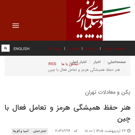
Toggle
vigation
صفحه نخست
درباره ما
عضویت
پیوند ها
ENGLISH
صفحه‌اصلی
اخبار
اخبار اصلی
تماس با ما
RSS
هنر حفظ همیشگی هرمز و تعامل فعال با چین
پکن و معادلات تهران
هنر حفظ همیشگی هرمز و تعامل فعال با
چین
۲۶ اردیبهشت ۱۴۰۵ | ۱۸:۰۰
کد : ۲۰۳۸۹۹۴
اخبار اصلی
آسیا و آفریقا