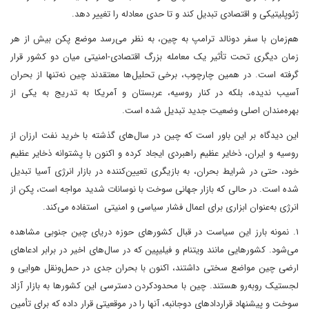
ژئوپلیتیکی و اقتصادی تبدیل کند و تا حدی معادله را تغییر دهد.
هم‌زمان با سفر دونالد ترامپ به چین، به‌ نظر می‌رسد موضع پکن بیش از هر
زمان دیگری تحت تأثیر یک معامله بزرگ اقتصادی-‌امنیتی میان دو کشور قرار
گرفته است. در همین چارچوب، برخی تحلیل‌ها معتقدند ‌چین نه‌تنها از بحران
آسیب ندیده، بلکه در کنار روسیه، عربستان و آمریکا به تدریج به یکی از
بهره‌مندان اصلی وضعیت جدید تبدیل شده است.
این دیدگاه بر این باور است که چین در سال‌های گذشته با خرید نفت ارزان از
روسیه و ایران، ذخایر عظیم راهبردی ایجاد کرده و اکنون با پشتوانه ذخایر عظیم
خود، حتی در شرایط بحران، به بازیگری تعیین‌کننده در بازار انرژی آسیا تبدیل
شده است. در حالی که بازار جهانی سوخت با نوسانات شدید مواجه است، پکن از
انرژی به‌عنوان ابزاری برای اعمال فشار سیاسی و امنیتی استفاده می‌کند.
۱. نمونه بارز این سیاست در قبال کشورهای حوزه دریای چین جنوبی مشاهده
می‌شود. کشورهایی مانند ویتنام و فیلیپین که در سال‌های اخیر در برابر ادعاهای
ارضی چین مواضع سختی داشتند، اکنون با بحران جدی در حمل‌ونقل هوایی و
لجستیک روبه‌رو هستند. چین با محدود‌کردن دسترسی این کشورها به بازار آزاد
سوخت و پیشنهاد قراردادهای دوجانبه، آنها را در موقعیتی قرار داده که برای تأمین