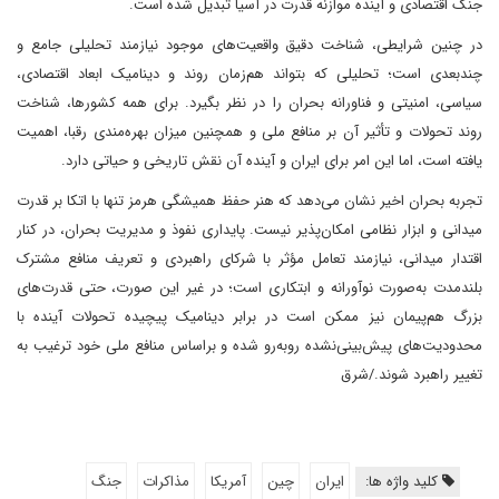
جنگ اقتصادی و آینده موازنه قدرت در آسیا تبدیل شده است.
در چنین شرایطی، شناخت دقیق واقعیت‌های موجود نیازمند تحلیلی جامع و
چندبعدی است؛ تحلیلی که بتواند هم‌زمان روند و دینامیک ابعاد اقتصادی،
سیاسی، امنیتی و فناورانه بحران را در نظر بگیرد. برای همه کشورها، شناخت
روند تحولات و تأثیر آن بر منافع ملی و همچنین میزان بهره‌مندی رقبا، اهمیت
یافته است، اما این امر برای ایران و آینده آن نقش تاریخی و حیاتی دارد.
تجربه بحران اخیر نشان می‌دهد که هنر حفظ همیشگی هرمز تنها با اتکا بر قدرت
میدانی و ابزار نظامی امکان‌پذیر نیست. پایداری نفوذ و مدیریت بحران، در کنار
اقتدار میدانی، نیازمند تعامل مؤثر با شرکای راهبردی و تعریف منافع مشترک
بلندمدت به‌صورت نوآورانه و ابتکاری است؛ در غیر این صورت، حتی قدرت‌های
بزرگ هم‌پیمان نیز ممکن است در برابر دینامیک پیچیده تحولات آینده با
محدودیت‌های پیش‌بینی‌نشده روبه‌رو شده و ‌بر‌اساس منافع ملی خود ترغیب به
تغییر راهبرد شوند./شرق
کلید واژه ها:
ایران
چین
آمریکا
مذاکرات
جنگ