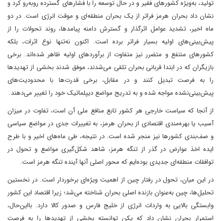
تولید، به‌ویژه کشورهای فقیر و در حال توسعه را با فشارهای گسترده روبه‌رو کرد و
نشان داد بحران هرمز فراتر از یک بحران منطقه‌ای و موقت انرژی است. در دو
ماه اخیر، تشدید عوامل اثرگذار و گسترش دامنه پیامدها، روند تحولات را از
پیش‌بینی‌های اولیه بسیار فراتر برده است. اکنون نه‌تنها نوع اثرات، بلکه
کشورهای منتفع و متضرر نیز متفاوت از برآوردهای اولیه ظاهر شده‌اند. برخی
بازیگران که در ابتدا قربانی بحران تلقی می‌شدند، موفق شدند بخشی از تهدیدها
را به فرصت تبدیل کنند و در مقابل، برخی قدرت‌ها با محدودیت‌های
پیش‌بینی‌نشده مواجه شده و به تدریج مواضع دیپلماتیک خود را تغییر می‌دهند.
از آنجا که سیاست خارجی هر کشور تابع منافع ملی آن است، تفاوت در میزان
آسیب یا بهره‌مندی اقتصادی از بحران هرمز، به تغییرات جدی در مواضع سیاسی
و صف‌بندی کشورها نیز منجر شده است. در نتیجه، طی ماه‌های اخیر و با طرح
ایده اخذ عوارض در گذر از تنگه هرمز، شاهد شکل‌گیری مواضع و تحول در
توافقات منطقه‌ای جدیدی بوده‌ایم که محور اصلی آنها آینده تنگه هرمز است.
در این میان، تحول در رفتار چین از اهمیت ویژه‌ای برخوردار است. در نخستین
تحلیل‌ها، چین به‌عنوان بازنده اصلی بحران شناخته می‌شد؛ زیرا اقتصاد این کشور
وابستگی بالایی به واردات انرژی از خلیج فارس و صدور کالا دارد. بااین‌حال،
استمرار بحران نشان داد که پکن توانسته بخشی از تهدیدها را به فرصت