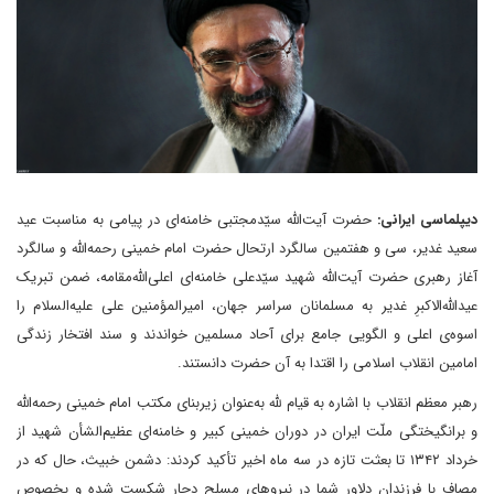
دیپلماسی ایرانی:
حضرت آیت‌الله سیّدمجتبی خامنه‌ای در پیامی به مناسبت عید
سعید غدیر، سی و هفتمین سالگرد ارتحال حضرت امام خمینی رحمه‌الله و سالگرد
آغاز رهبری حضرت آیت‌الله شهید سیّدعلی خامنه‌ای اعلی‌الله‌مقامه، ضمن تبریک
عیدالله‌الاکبرِ غدیر به مسلمانان سراسر جهان، امیرالمؤمنین علی علیه‌السلام را
اسوه‌ی اعلی و الگویی جامع برای آحاد مسلمین خواندند و سند افتخار زندگی
امامین انقلاب اسلامی را اقتدا به آن حضرت دانستند.
رهبر معظم انقلاب با اشاره به قیام لله به‌عنوان زیربنای مکتب امام خمینی رحمه‌الله
و برانگیختگی ملّت ایران در دوران خمینی کبیر و خامنه‌ای عظیم‌الشأن شهید از
خرداد ۱۳۴۲ تا بعثت تازه در سه ماه اخیر تأکید کردند: دشمن خبیث، حال که در
مصاف با فرزندان دلاور شما در نیروهای مسلح دچار شکست شده و بخصوص