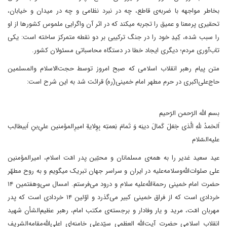
بخاطر مواجهه با ضربه‌ی قاطع، چه در نبرد نظامی و چه در میدان و خیابان،
تحقیری پرمعنا و عمیق را تجربه میکند که در اثر آن واگرایی ملموس کشورها از او
را سبب شده، کِیدِ خود را در جنگ ترکیبی بر دو نقطه متمرکز ساخته است: یکی
تاب‌آوری مردم؛ دیگری ایجاد خطا در دستگاه محاسباتی مسئولان کشور.
متن پیام رهبر انقلاب اسلامی که صبح امروز توسط حجت‌الاسلام والمسلمین
حاج‌علی‌اکبری در حرم مطهر امام خمینی(ره) قرائت شد به این شرح است:
بسم الله الرّحمن الرّحیم
اَلحَمدُ للهِ الَّذی جَعَلَ کَمالَ دینِه وَ تَمامَ نِعمتِه بِوِلایةِ امیرِالمؤمنین علیِ‌بنِ اَبیطالِب
علیه‌السّلام
عید سعید غدیر را به همه‌ی مسلمانان و محبّین پدر امّت اسلام، امیرالمؤمنین
علی صلوات‌الله‌وسلامه‌علیه در ایران و سراسر جهان تبریک میگویم و به روح مطهّر
حضرت امام خمینی رحمة‌الله‌علیه سلام و درود می‌فرستم. امسال سی‌و‌هفتمین ۱۴
خردادی است که از فراق خمینی کبیر می‌گذرد و اوّلین ۱۴ خردادی است که پدر
مهربان امّت، مرید و یار وفادار و برجسته‌ی مکتب امام، رهبر عظیم‌الشأن شهید
انقلاب اسلامی حضرت آیت‌الله العظمی سیّدعلی خامنه‌ای اعلی‌الله‌مقامه‌الشریف