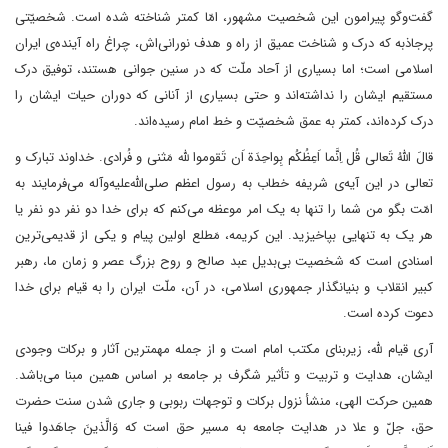
گفت‌وگو پیرامون این شخصیت مشهور، امّا کمتر شناخته شده است. شخصیّتی
پرجاذبه که درک و شناخت عمیق از راه و هدف نورانی‌اش، چراغ راه آینده‌ی ایران
اسلامی است؛ اما بسیاری از آحاد ملّت که در سنین جوانی هستند، توفیق درک
مستقیم ایشان را نداشته‌اند و حتی بسیاری از آنانی که دوران حیات ایشان را
درک کرده‌اند، کمتر به عمق شخصیّت و خط امام رسیده‌اند.
قالَ اللهُ تَعالی قُل اِنَّما اَعِظُکُم بِواحِدَة‌ اَن تَقوموا لله مَثنی و فُرادی. خداوند تبارک و
تعالی در این آیه‌ی شریفه خطاب به رسول‌ اعظم‌ صلی‌الله‌علیه‌وآله می‌فرمایند به
امّت بگو من شما را تنها به یک امر موعظه می‌کنم که برای خدا دو نفر دو نفر یا
هر یک به تنهایی بپاخیزید. این کریمه، مَطلع اولین پیام و یکی از قدیمی‌ترین
اسنادی است که شخصیت بی‌بدیل عبد صالح و روح بزرگ عصر و زمان ما، رهبر
کبیر انقلاب و بنیانگذار جمهوری اسلامی، در آن، ملّت ایران را به قیام برای خدا
دعوت کرده است.
آری قیام لله، زیربنای مکتب امام است و از جمله مهمترین آثار و برکات وجودی
ایشان، هدایت و تربیت و تأثیر شگرف بر جامعه بر اساس همین مبنا می‌باشد.
همین حرکت الهی، منشأ نزول برکات و توجهات ربوبی و جاری شدن سنت حضرت
حق، جل‌ّ و علا در هدایت جامعه به مسیر حق است که وَالَّذینَ جاهَدوا فینا