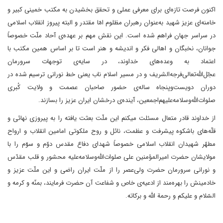
اکنون فرصت تازه‌ای برای معرفی عملی و تحقق بخشیدن به مکتب خمینی کبیر و
خامنه‌ای عزیز شهید به‌عنوان رهبران مظلوم امّا مقتدر و البته پیروز انقلاب اسلامی
در سراسر جهان فراهم شده است. این نقش مهم بر عهده‌ی آحاد ملّت خصوصاً
جوانان، نخبگان و اهالی فکر و اندیشه و هنر است تا بر اساس همین مکتب با
اعتماد به وعده‌های خداوند، در سایه‌ی توجهات سرورمان
عجّل‌‌الله‌تعالی‌فرجه‌الشریف و در مسیر اسلام ناب یعنی خط نورانی ترسیم شده در
دوران دویست‌و‌پنجاه ساله‌ی حضور صاحبان عصمت و ولایت کُبری
صلوات‌الله‌وسلامه‌علیهم‌اجمعین، آینده‌ی درخشان ایران عزیز را بسازند.
از خداوند قادر متعال مسئلت میکنم این ملّت بعثت یافته را به پیروزی نهائی و
قلّه‌های باشکوه پیشرفت و عظمت، نائل و روح ملکوتی امامین انقلاب و ارواح
مطهّر شهیدان انقلاب اسلامی خصوصاً شهدای دفاع مقدس دوّم و سوّم را با
مولایشان حضرت امیرالمؤمنین علی صلوات‌الله‌وسلامه‌علیه محشور و قلب مقدّس
و نورانی سرورمان حضرت ولی‌عصر را از ملّت ایران راضی و این ملّت عزیز و
خادمینش را بهره‌مند از ادعیه‌ی خاص و شفاعت آن حضرت فرمایند، بمنّه و کرمه و
السّلام و علیکم و رحمة الله و برکاته.