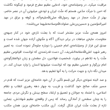
مراقبت میکرد، در وصیّتنامه‌ی خود، ادعایی عظیم مطرح فرمود و اینگونه نگاشت
که «من با جرأت مدّعی هستم که ملّت ایران و توده‌ی میلیونی آن در عصر حاضر،
بهتر از ملّت حجاز در عهد رسول‌الله صلی‌الله‌علیه‌وآله، و کوفه و عراق در عهد
امیرالمؤمنین و حسین‌بن‌علی صلوات‌الله‌وسلامه‌علیهما می‌باشند».
امروز همه‌ی ملّت عزیز مفتخر است که با بعثت تازه‌ی خود در کنار جبهه‌ی
مقاومت، مایه‌ی مباهات در برابر دیدگان آگاه و ملّتهای آزاده جهان شده است و
صِدق این فراز از وصیّتنامه‌ی امام خمینی را دوباره جلوه‌گر نموده است. به تعبیر
رهبر شهید اعلی‌الله‌مقامه‌الشریف، آن دست قدرتمندی که توانست اقیانوس عظیم
ملّت را به تلاطم در بیاورد، شخصیت فولادین، دل مطمئن و زبان ذوالفقارگونه‌ی
امام بزرگوار و خمینی عظیم بود که توانست میلیونها انسان را وارد میدان کند، در
میدان نگه دارد و جهت حرکت را به آنها تعلیم بدهد.
و صد البته نمونه‌ی دیگر این قِسم تأثیر، از آنِ خود خامنه‌ای عزیز است که قدم در
مسیر سَلَف صالح خود گذاشت و قریب به چهار دهه رهبری انقلاب و نظام
اسلامی، با اعتماد به جوانان و تعمیق و ارتقاء سطح بینش و نگرش مردم، جامعه
را به چنان سطحی از آمادگی رساند که پس از واقعه‌‌ی عظیم شهادتش، نِصابی
تازه از بعثت ملّت ایران شکل گرفت. آری مکتب خامنه‌ای عزیز، همان مکتب