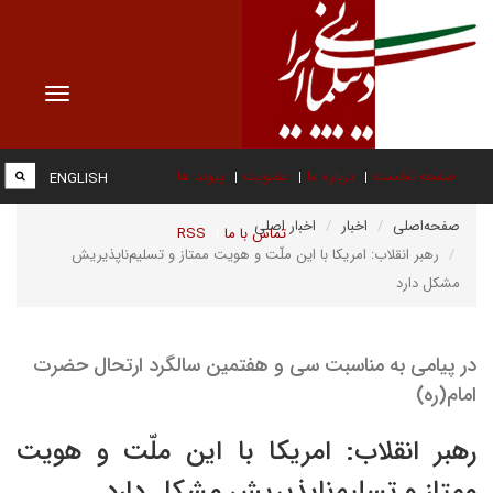
Toggle
vigation
صفحه نخست
درباره ما
عضویت
پیوند ها
ENGLISH
صفحه‌اصلی
اخبار
اخبار اصلی
تماس با ما
RSS
رهبر انقلاب: امریکا با این ملّت و هویت ممتاز و تسلیم‌ناپذیریش
مشکل دارد
در پیامی به مناسبت سی و هفتمین سالگرد ارتحال حضرت
امام(ره)
رهبر انقلاب: امریکا با این ملّت و هویت
ممتاز و تسلیم‌ناپذیریش مشکل دارد