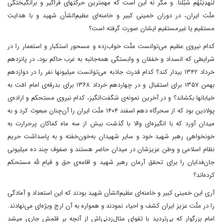
لَنَهدِیَنَّهُم سُبُلَنا. و مگر نه این است که مهمترین حرکتهای فراگیر و برانگیختگی
ملّت ایران، در دوران خمینی کبیر و خامنه‌ای عظیم‌الشأن شهید و با هدایت
مستقیم یا غیرمستقیم ایشان صورت گرفته است؟
کدام نیروی عظیم می‌توانست ملّت خواب‌زده و مسحور استکبار و استعمار را در
شرایطی که انسداد و خفقان و وابستگی همه‌جانبه به غرب حاکم بود، در پانزدهم
خرداد ۱۳۴۲ بیدار کند؟ کدام قدرت جاذبه می‌توانست میلیونها نفر را در دوازدهم
بهمن ۱۳۵۷ برای استقبال و در چهاردهم خرداد ۱۳۶۸ برای بدرقه‌ی امام امّت به
خیابانها بکشاند؟ و در آخرین نمونه‌ی شگفت‌انگیز، کدام نیروی مستحکم و اراده‌ی
پولادین بود که از سحرگاه دهم اسفند ۱۴۰۴ ملّت ایران را آن‌چنان مبعوث کرد و به
میدان آورد که با انگیزه‌ای والا با گذشت بیش از سه ماه کماکان پرحرارت به
خونخواهی رهبر شهید خود و سایر شهیدان به‌خون‌خفته و به پاسداشت حریم
نظام اسلامی و وطن عزیزشان در میدان حاضر هستند و صفوف چند ده میلیونی
جان‌فدایان را برای تحقق آرمان رهبر شهید و اقامه‌ی حق و قیام‌ِ لله مستحکم
کرده‌اند؟
آری این خمینی کبیر و خامنه‌ای عظیم‌الشأن شهید بودند که این استعداد و آمادگی
را در ملّت عزیز ایران کشف و احیاء نمودند و همواره به آن ارج ویژه‌ای می‌نهادند.
امام بزرگوار که بی‌تردید با تقوای مثال‌زدنی‌اش از آنچه بر قلمش جاری میشد