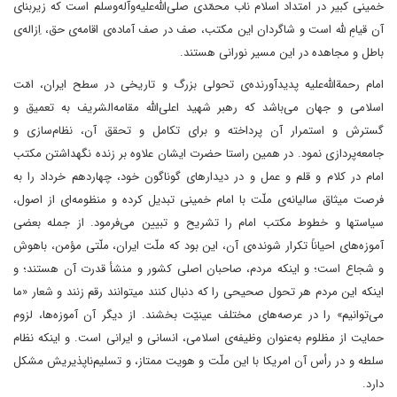
خمینی کبیر در امتداد اسلام ناب محمّدی صلی‌الله‌علیه‌وآله‌وسلم است که زیربنای
آن قیامِ لله است و شاگردان این مکتب، صف در صف آماده‌ی اقامه‌ی حق، اِزاله‌ی
باطل و مجاهده در این مسیر نورانی هستند.
امام رحمة‌الله‌علیه پدیدآورنده‌‌ی تحولی بزرگ و تاریخی در سطح ایران، امّت
اسلامی و جهان می‌باشد که رهبر شهید اعلی‌الله مقامه‌الشریف به تعمیق و
گسترش و استمرار آن پرداخته و برای تکامل و تحقق آن، نظام‌سازی و
جامعه‌پردازی نمود. در همین راستا حضرت ایشان علاوه بر زنده نگهداشتن مکتب
امام در کلام و قلم و عمل و در دیدارهای گوناگون خود، چهاردهم خرداد را به
فرصت میثاق سالیانه‌ی ملّت با امام خمینی تبدیل کرده و منظومه‌ای از اصول،
سیاستها و خطوط مکتب امام را تشریح و تبیین می‌فرمود. از جمله بعضی
آموزه‌های احیاناً تکرار شونده‌ی آن، این بود که ملّت ایران، ملّتی مؤمن، باهوش
و شجاع است؛ و اینکه مردم، صاحبان اصلی کشور و منشأ قدرت آن هستند؛ و
اینکه این مردم هر تحول صحیحی را که دنبال کنند میتوانند رقم زنند و شعار «ما
می‌توانیم» را در عرصه‌های مختلف عینیّت بخشند. از دیگر آن آموزه‌ها، لزوم
حمایت از مظلوم به‌عنوان وظیفه‌ی اسلامی، انسانی و ایرانی است. و اینکه نظام
سلطه و در رأس آن امریکا با این ملّت و هویت ممتاز، و تسلیم‌ناپذیریش مشکل
دارد.