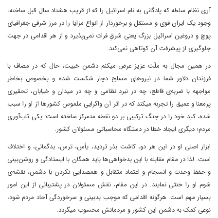
آری نظام سلطه که پادگانی به نام اسرائیل را که از قریب هشتاد سال قبل ساخته،
وجود یک ایران قوی و مستقل و برخوردار از انواع مزایا را در مرز شرقی جغرافیای
پوچ و دروغین اسرائیل بزرگ یعنی شرقِ فرات نمی‌پذیرد و از هر اقدامی در جهت
جلوگیری از پیشرفت آن کوتاهی نمی‌کند.
در همین مجال به ملّت عزیز عرض میکنم دشمن خبیث، حال که در مصاف با
فرزندان دلاور شما در نیروهای مسلح دچار شکست شده و بخصوص بخاطر
مواجهه با ضربه‌ی قاطع، چه در نبرد نظامی و چه در میدان و خیابان، تحقیری
پرمعنا و عمیق را تجربه میکند که در اثر آن واگرایی ملموس کشورها از او را سبب
شده، کِیدِ خود را در جنگ ترکیبی بر دو نقطه متمرکز ساخته است: یکی تاب‌آوری
مردم؛ دیگری ایجاد خطا در دستگاه محاسباتی مسئولان کشور.
ابزار اصلی او در این هر دو، کاشت بذر تردید، یأس، ترس، بدگمانی، و اختلاف
است. لذا در مقام مقابله با این بدخواهی‌ها باید همگان با ایستادگی و روشن‌بینی
و حفظ وحدت و انسجام و اعتماد متقابل و همصدایی نکردن با دشمن، نقشه‌ی
شوم او را خنثی نمایند. در این مقام، نقش مسئولان در پشتیبانی از این امور
بسیار مهم است. هرگونه اقدامی که موجب بدبینی و سرخوردگی آحاد مردم شود،
نوعی کمک به دشمن این کشور و مردمانش محسوب میگردد.