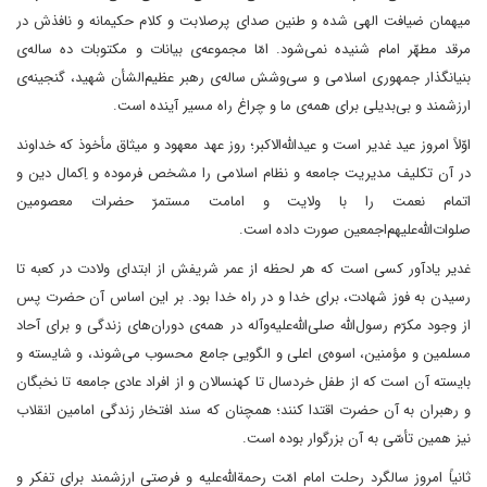
میهمان ضیافت الهی شده و طنین صدای پرصلابت و کلام حکیمانه و نافذ‌ش در
مرقد مطهّر امام شنیده نمی‌شود. امّا مجموعه‌ی بیانات و مکتوبات ده‌ ساله‌ی
بنیانگذار جمهوری اسلامی و سی‌وشش‌ ساله‌ی رهبر عظیم‌الشأن شهید، گنجینه‌ی
ارزشمند و بی‌بدیلی برای همه‌ی ما و چراغ راه مسیر آینده است.
اوّلاً امروز عید غدیر است و عید‌الله‌الاکبر؛ روز عهد معهود و میثاق مأخوذ که خداوند
در آن تکلیف مدیریت جامعه و نظام اسلامی را مشخص فرموده و اِکمال دین و
اتمام نعمت را با ولایت و امامت مستمرّ حضرات معصومین
صلوات‌الله‌علیهم‌اجمعین صورت داده است.
غدیر یادآور کسی است که هر لحظه از عمر شریفش از ابتدای ولادت در کعبه تا
رسیدن به فوز شهادت، برای خدا و در راه خدا بود. بر این اساس آن حضرت پس
از وجود مکرّم رسو‌ل‌الله صلی‌الله‌علیه‌وآله در همه‌ی دوران‌های زندگی و برای آحاد
مسلمین و مؤمنین، اسوه‌ی اعلی و الگویی جامع محسوب می‌شوند، و شایسته و
بایسته آن است که از طفل خردسال تا کهنسالان و از افراد عادی جامعه تا نخبگان
و رهبران به آن حضرت اقتدا کنند؛ همچنان که سند افتخار زندگی امامین انقلاب
نیز همین تأسّی به آن بزرگوار بوده است.
ثانیاً امروز سالگرد رحلت امام امّت رحمة‌الله‌علیه و فرصتی ارزشمند برای تفکر و