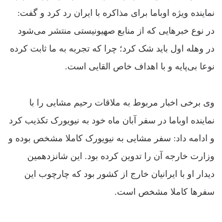
نماينده‌ ويژه‌ اوباما براى مذاکره با ايران رد کرد و گفت:
در نوع خبرهايى که از منابع صهيونيستى منتشر مى‌شود
در وهله‌ اول بايد شک کرد؛ چرا که تجربه به ما ثابت کرده
نوعا بى‌پايه و با اهداف خاص القايى است.
وى برخى اخبار مربوط به ملاقات رحیم مشايى را با
نماينده‌ اوباما در سفر آبان ماه خود به نيويورک تکذيب کرد
و ادامه داد: سفر مشايى به نيويورک کاملا مشخص بوده و
وزارت خارجه آن را تدوين کرده بود. اين شانزدهمين
ديدار او با ايرانيان خارج از کشور بود که چارچوب اين
سفرها کاملا مشخص است.