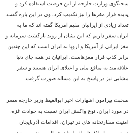
سخنگوی وزارت خارجه از این فرصت استفاده کرد و
پدیده فرار مغزها را نیز تکذیب کرد. وى در این باره گفت:
تعداد زیادی از ايرانيان مقيم آمريکا گفته‌ اند که ما به
ايران سفر داريم که اين نشان از روند بازگشت سرمايه و
مغز ايرانى از آمريکا و اروپا به ايران است که اين چندين
برابر کذب فرار مغزهاست. ايرانيان در همه‌ جاى دنيا
علاقه‌مند به منافع ملى و اعتلاى ايران هستند و سفر
مشايى نيز در پاسخ به اين مساله صورت گرفت.
صحبت پیرامون اظهارات اخير ابوالغيظ وزير خارجه‌ مصر
در مورد ايران، نوع واکنش ايران نسبت به حوادث غزه،
امنیت سفارتخانه های در تهران، اقدامات آذربايجان