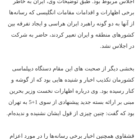
اجلاس مربوط بود. طبق توضیحات وی، ایران به خاطر
برخى اظهارات و اقدامات مقامات انگليسى که رسانه‌ها
از آنها به دو گونه‌ راهبرد ايران هراسى و ايجاد تفرقه بين
کشورهاى منطقه و ايران تعبير کردند، حاضر به شرکت
در اجلاس نشد.
بخشی دیگر از صحبت های این مقام دستگاه دیپلماسی
کشورمان تکذیب اخبار و شنیده هایی بود که از گوشه و
کنار رسیده بود. وی درباره اظهارات نخست ‌وزير بحرين
مبنى بر ارائه‌ بسته‌ جديد پيشنهادى از سوى 1+5 به تهران
بود که گفت: چنين چيزى از قول ايشان نشنيده‌ و نديده‌ام.
قشقاوى همچنين اخبار برخى رسانه‌ها را در مورد اعزام