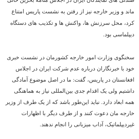
صندلی های نمایندگان ایران در اجلاس منامه بحرین خالی
ماند و وزیر خارجه نیز از رفتن به نشست پاریس امتناع
کرد، محل سرزنش ها، واکنش ها و تکذیب های دستگاه
دیپلماسی بود.
سخنگوى وزارت امور خارجه‌ کشورمان در نشست خبری
خود با خبرنگاران درباره عدم شرکت ايران در اجلاس
افغانستان در پاريس، گفت: ما در اصل موضوع آمادگى
داشتيم ولى يک اقدام جدى بين‌المللى نياز به هماهنگى
همه‌ ابعاد دارد. نبايد اين‌طور باشد که از يک طرف از وزير
خارجه ‌مان دعوت کنند و از طرف ديگر با اظهارات
غيرديپلماتيک، آداب ميزبانى را انجام ندهند.