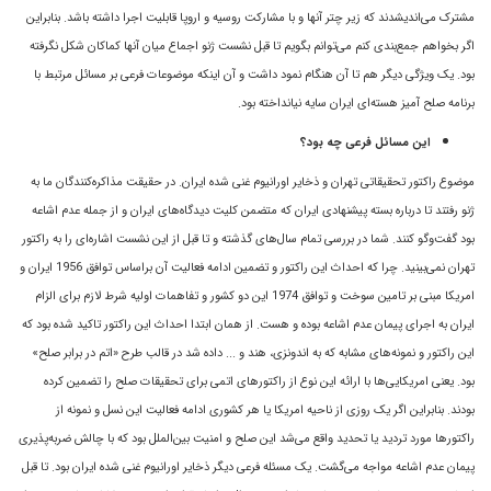
مشترک می‌اندیشدند که زیر چتر آنها و با مشارکت روسیه و اروپا قابلیت اجرا داشته باشد. بنابراین
اگر بخواهم جمع‌بندی کنم می‌توانم بگویم تا قبل نشست ژنو اجماع میان آنها کماکان شکل نگرفته
بود. یک ویژگی دیگر هم تا آن هنگام نمود داشت و آن اینکه موضوعات فرعی بر مسائل مرتبط با
برنامه صلح آمیز هسته‌ای ایران سایه نیانداخته بود.
این مسائل فرعی چه بود؟
موضوع راکتور تحقیقاتی تهران و ذخایر اورانیوم غنی شده ایران. در حقیقت مذاکره‌کنندگان ما به
ژنو رفتند تا درباره بسته پیشنهادی ایران که متضمن کلیت دیدگاه‌های ایران و از جمله عدم اشاعه
بود گفت‌وگو کنند. شما در بررسی تمام سال‌های گذشته و تا قبل از این نشست اشاره‌ای را به راکتور
تهران نمی‌بینید. چرا که احداث این راکتور و تضمین ادامه فعالیت آن براساس توافق 1956 ایران و
امریکا مبنی بر تامین سوخت و توافق 1974 این دو کشور و تفاهمات اولیه شرط لازم برای الزام
ایران به اجرای پیمان عدم اشاعه بوده و هست. از همان ابتدا احداث این راکتور تاکید شده بود که
این راکتور و نمونه‌های مشابه که به اندونزی، هند و ... داده شد در قالب طرح «اتم در برابر صلح»
بود. یعنی امریکایی‌ها با ارائه این نوع از راکتورهای اتمی برای تحقیقات صلح را تضمین کرده
بودند. بنابراین اگر یک روزی از ناحیه امریکا یا هر کشوری ادامه فعالیت این نسل و نمونه از
راکتورها مورد تردید یا تحدید واقع می‌شد این صلح و امنیت بین‌الملل بود که با چالش ضربه‌پذیری
پیمان عدم اشاعه مواجه می‌گشت. یک مسئله فرعی دیگر ذخایر اورانیوم غنی شده ایران بود. تا قبل