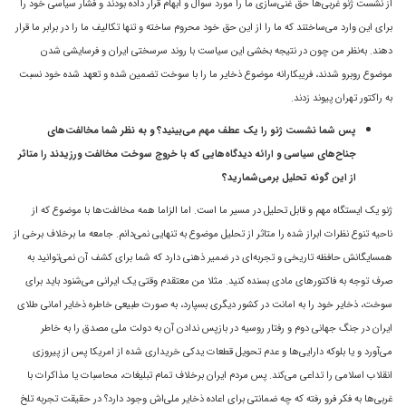
از نشست ژنو غربی‌ها حق غنی‌سازی ما را مورد سوال و ابهام قرار داده بودند و فشار سیاسی خود را
برای این وارد می‌ساختند که ما را از این حق خود محروم ساخته و تنها تکالیف ما را در برابر ما قرار
دهند. به‌نظر من چون در نتیجه بخشی این سیاست با روند سرسختی ایران و فرسایشی شدن
موضوع روبرو شدند، فریبکارانه موضوع ذخایر ما را با سوخت تضمین شده و تعهد شده خود نسبت
به راکتور تهران پیوند زدند.
پس شما نشست ژنو را یک عطف مهم می‌بینید؟ و به نظر شما مخالفت‌های
جناح‌های سیاسی و ارائه دیدگاه‌هایی که با خروج سوخت مخالفت ورزیدند را متاثر
از این گونه تحلیل برمی‌شمارید؟
ژنو یک ایستگاه مهم و قابل تحلیل در مسیر ما است. اما الزاما همه مخالفت‌ها با موضوع که از
ناحیه تنوع نظرات ابراز شده را متاثر از تحلیل موضوع به تنهایی نمی‌دانم. جامعه ما برخلاف برخی از
همسایگانش حافظه تاریخی و تجربه‌ای در ضمیر ذهنی دارد که شما برای کشف آن نمی‌توانید به
صرف توجه به فاکتورهای مادی بسنده کنید. مثلا من معتقدم وقتی یک ایرانی می‌شنود باید برای
سوخت، ذخایر خود را به امانت در کشور دیگری بسپارد، به صورت طبیعی خاطره ذخایر امانی طلای
ایران در جنگ جهانی دوم و رفتار روسیه در بازپس ندادن آن به دولت ملی مصدق را به خاطر
می‌آورد و یا بلوکه دارایی‌ها و عدم تحویل قطعات یدکی خریداری شده از امریکا پس از پیروزی
انقلاب اسلامی را تداعی می‌کند. پس مردم ایران برخلاف تمام تبلیغات، محاسبات یا مذاکرات با
غربی‌ها به فکر فرو رفته که چه ضمانتی برای اعاده ذخایر ملی‌اش وجود دارد؟ در حقیقت تجربه تلخ