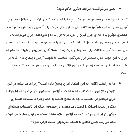
یعنی می‌توانست شرایط دیگری حاکم شود؟
کاملا، شما وضعیت رابطه نمونه‌های دیگر را چه آنها که برنامه نظامی دارند مثل اسرائیل، هند و چه
آنهایی که برنامه غیر صلح‌آمیز نداشتند مثل عراق یا حتی دو کره را با آژانس ببینید؟ هیچکدام دامنه
همکاری موثر و پر دامنه‌ای چون ایران را مورد توجه قرار نداده و نمی‌دهند. ایران می‌توانست با
تاسی به این رویه‌های مشابه عمل کند اما نکرد. من این را جز حسن نیت و صداقت ایران در مسیر
حل مسالمت‌آمیز اختلافات برای شکل‌دهی به یک بستر اعتماد آفرین نمی‌بینم، و طبیعتا متاسفم که
ایران به این جهت مورد ستایش قرار نمی گیرد. سیاست ما تقویت آژانس و پیمان عدم اشاعه در
مقابل دخالت قدرت‌ها به ویژه امریکا در امور آژانس و هدایت آن در مسیر اهداف یک‌سویه غرب
است.
اما به راستی آژانس به این اعتماد ایران پاسخ داده است؟ زیرا ما می‌بینیم در این
گزارش مثلا این عبارت گنجانده شده که « آژانس همچنین عنوان نمود که اظهارنامه
ایران درخصوص تاسیسات جدید سطح اعتماد به عدم وجود تاسیسات هسته‌ای
دیگر در دست احداث را کاهش می‌دهد و در خصوص اینکه آیا تاسیسات هسته‌ای
دیگری در ایران وجود دارد که به آژانس اعلام نشده است، سوالاتی مطرح می‌شود».
بنظر می‌رسد
چنین نکاتی
را
طبیعتا نمی‌توان مثبت فرض
نم
ود
؟