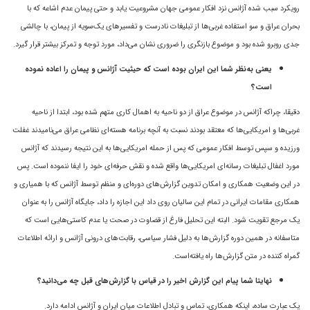
رویکرد سبب شده آژانس نزد افکار عمومی جهان مشروعیت یابد و حتی پیمان عدم اشاعه که با
بحران عراق و سو استفاده غربی‌ها از تبلیغات نادرست و تفسیرهای یک‌سویه از پیمان، با چالشی
جدی روبرو شده بود و موضوع بازنگری را ضروری نشان می‌داد، مورد توجه و تمرکز بیشتر قرار گیرد.
یعنی به‌نظر شما این ایران بوده است که حیثیت آژانس و پیمان را اعاده نموده
است؟
دقیقا، چراکه آژانس در موضوع عراق از دو ناحیه به اهمال کاری متهم شده بود، ابتدا از ناحیه
غربی‌ها و امریکایی‌ها که معتقد بودند نسبت به آنچه برنامه هسته‌ای نظامی عراق می‌نامیدند غفلت
ورزیده و سپس توسط افکار عمومی که پس از حمله امریکایی‌ها به این نتیجه رسیدند که آژانس
مورد اغفال تبلیغات رسانه‌ای امریکایی‌ها واقع شده و نقش حرفه‌ای خود را ایفا ننموده‌ است. پس
در این وضعیت همکاری و امکان تدوین گزارش‌های دوره‌ای و منظم توسط آژانس که با همیاری و
همکاری مقامات ایرانی در تمام این سالیان روی داد این اجازه را داد، جایگاه آژانس را به عنوان
یک مرجع تقویت شود. البته این تحلیل فارغ از قضاوت در صحت یا عدم کاستی‌هایی است که
متاسفانه در همین دوره گزارش‌ها به دلیل فشار سیاسی، رقابت‌های درونی آژانس و ارائه اطلاعات
گمراه کننده در متن گزارش‌ها راه یافته‌است.
نهایتا شما پیام این گزارش اخیر را در قیاس با گزارش‌های قبل چه می‌دانید؟
یک عبارت ساده، اینکه همکاری، تماس و تبادل اطلاعات میان ایران و آژانس ادامه دارد.