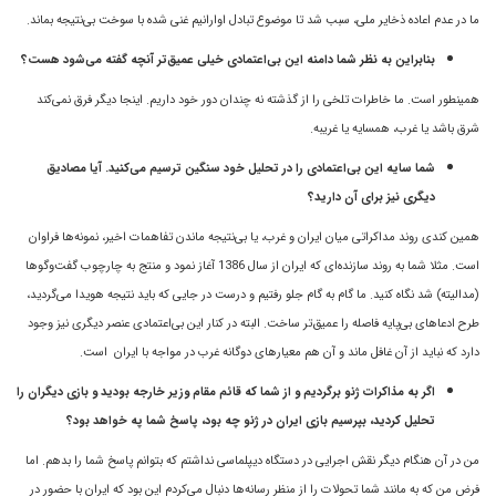
ما در عدم اعاده ذخایر ملی، سبب شد تا موضوع تبادل اوارانیم غنی شده با سوخت بی‌نتیجه بماند.
بنابراین به نظر شما دامنه این بی‌اعتمادی خیلی عمیق‌تر آنچه گفته می‌شود هست؟
همینطور است. ما خاطرات تلخی را از گذشته نه چندان دور خود داریم. اینجا دیگر فرق نمی‌کند
شرق باشد یا غرب، همسایه یا غریبه.
شما سایه این بی‌اعتمادی را در تحلیل خود سنگین ترسیم می‌کنید. آیا مصادیق
دیگری نیز برای آن دارید؟
همین کندی روند مداکراتی میان ایران و غرب، یا بی‌نتیجه ماندن تفاهمات اخیر، نمونه‌ها فراوان
است. مثلا شما به روند سازنده‌ای که ایران از سال 1386 آغاز نمود و منتج به چارچوب گفت‌وگوها
(مدالیته) شد نگاه کنید. ما گام به گام جلو رفتیم و درست در جایی که باید نتیجه هویدا می‌گردید،
طرح ادعاهای بی‌پایه فاصله را عمیق‌تر ساخت. البته در کنار این بی‌اعتمادی عنصر دیگری نیز وجود
دارد که نباید از آن غافل ماند و آن هم معیارهای دوگانه غرب در مواجه با ایران است.
اگر به مذاکرات ژنو برگردیم و از شما که قائم مقام وزیر خارجه بودید و بازی دیگران را
تحلیل کردید، بپرسیم بازی ایران در ژنو چه بود، پاسخ شما په خواهد بود؟
من در آن هنگام دیگر نقش اجرایی در دستگاه دیپلماسی نداشتم که بتوانم پاسخ شما را بدهم. اما
فرض من که به مانند شما تحولات را از منظر رسانه‌ها دنبال می‌کردم این بود که ایران با حضور در