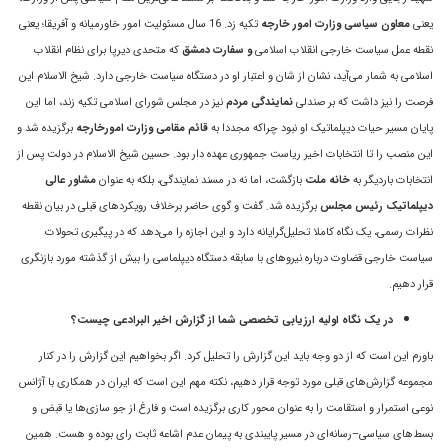
یعنی
معاون سیاسی وزارت امور خارجه
تکیه زد. 16 سال مسئولیت امور خاورمیانه و آفریقا؛ یعنی
نقطه عمل سیاست خارجی انقلاب اسلامی
و سفارت دمشق
که متحدی دیرپا برای نظام انقلاب
اسلامی به شمار می‌آید، نشان از شان و اعتبار او در دستگاه سیاست خارجی دارد. شیخ الاسلام این
فرصت را نیز داشت که بر صندلی
نمایندگی مردم
نیز در مجلس شورای اسلامی تکیه زند، اما این
پایان مسیر حیات دیپلماتیک او نبود چراکه مجددا به
قائم مقامی وزارت امورخارجه
برگزیده شد و
این منصب را تا انتخابات اخیر ریاست جمهوری عهده دار بود. حسین شیخ الاسلام در دولت پس از
انتخابات باردیگر به
خانه ملت
بازگشت، اما نه در مسند نمایندگی، بلکه به عنوان
مشاور عالی
دیپلماتیک رئیس مجلس
برگزیده شد. گفت و گوی حاضر برخلاف رویکردهای قبلی در بیان نقطه
نظرات رسمی، یک نگاه کاملا تحلیل‌گرایانه دارد و این اجازه را می‌دهد که در پیگیری تحولات
سیاست خارجی قضاوت درباره نیروهای با سابقه دستگاه دیپلماسی را بیش از گذشته مورد بازنگری
قرار دهیم.
در یک نگاه اولیه ارزیابی تخصصی شما از گزارش اخیر البرادعی چیست؟
باورم این است که از دو وجه باید این گزارش را تحلیل کرد. اگر بخواهیم این گزارش را در کنار
مجموعه گزارش‌های قبلی مورد توجه قرار دهیم، نکته مهم این است که ایران در همکاری با آژانس
نوعی استمرار و استقامت را به عنوان محور کاری برگزیده است و فارغ از جو سازی‌ها یا قبض و
بسط‌های سیاسی–رسانه‌ای در مسیر پایبندی به پیمان عدم اشاعه ثابت رای بوده و هست. همین