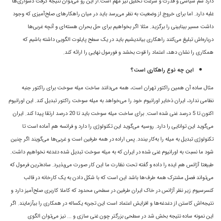
دارد شمّ سیاسی و قدرت و سرعت تحلیل نیز مهم است.از این رو می‌توان نتیجه گرفت دشواری‌ها
غلبه دارد. اما برای خروج از وضعیت به نظر می‌رسد باید در میان راهکارهای صلح‌آمیزی که وجود
داشت مسیر بینابینی را برگزید. مثلا اگر بخواهیم برای حل بحران هسته‌ای و آنچه غربی‌ها
درباره‌اش تبلیغ می‌کنند راهکاری بیاندیشیم باید در یک سطح پایلوت الگویی داشته باشیم که
همکاری را نشان دهد، اعتماد را قوت بخشد و فورمول نهایی را ارائه کند.
این چه نوع راهکاری است؟
مثال ساده آن همین راکتور تهران است، همه می‌دانند ساخت میله سوخت برای راکتور جنبه
نظامی ندارد، ایران ذخایر اورانیوم خود را می‌خواهد به میله سوخت راکتور تبدیل کند. این اورانیوم
اکنون تا 5 درصد غنی شده است. برای ساخت میله سوخت باید تا 20 درصد ارتقا پیدا کند. ایران
می‌گوید این توانایی را دارد. روسیه می‌گوید این تکنولوژی را دارد و فرانسه هم آماده است تا
تکنولوژی تبدیل به میله را به‌کار ببندد. پس اراده در همه طرفین است و غربی‌ها می‌گویند اگر چنین
شود ما نسبت به اورانیوم غنی شده در ایران که به میله سوخت تبدیل شده دغدغه نخواهیم داشت.
طبیعتا آژانس هم ایده را داده و گفته تحت نظارت ما این کار صورت می‌پذیرد. ساده‌ترین فرمول که
می‌تواند فصل مشترک همه طرف‌ها باشد این است که با شکل دادن به یک کارخانه در قالب
کنسرسیوم زیر نظر آژانس در خاک ایران طرفین در سطحی محدود که کاملا کاربری صلح‌آمیز دارد و
نتیجه‌اش کاستن از دغدغه‌ها و افزایش اعتماد است این تجربه یکساله در همکاری را بیآزمایند. اگر
این نمونه ساده نتیجه بخش شد در سطحی بزرگتر چون غنی سازی و ... نیز می‌توان الگوی