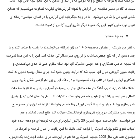
این نکته شما با توجه به سطح و وجه دومی که در ابتدای سخن به آن اشاره کردم قابل فهم است.
ببینید ما گاه در مسیر مقایسه این گزارش با نمونه گزارش‌های قبلی به قضاوت می‌نشینیم که همان
نکاتی قبلی من را شامل می‌شود، اما در وجه دیگر باید این گزارش را در فضای سیاسی–رسانه‌ای
کنونی نیز تحلیل کنیم. این یک نمونه دیگر تاثیر‌پذیری آژانس از قدرت‌هاست.
به چه معنا؟
به نظر من هریک از اعضای مجموعه 5 + 1 در ژنو زیرکانه می‌کوشیدند یا رقیب را حذف کنند و یا
چند دستور کار که نفع جمعی نداشت را از روی میز مذاکراتی حذف کند. این را به این معنا نمی‌بینم
که نتیجه حاصل همکاری و هم جهتی مشترک آنها بود، بلکه بنظرم حتی تا حدی بی‌اعتمادی و
رقابت درون گروهی میان آنها سبب شد که برآیند چنین جلوه کند. برای مثال روسیه تمایل نداشت
همکاری ایران و اروپا در قالب یک کنسرسیوم و در خاک ایران زیر نظر آژانس شکل بگیرد چون
اعتقاد داشت باید ضرب آهنگ توسعه مناطق جنوب روسیه در آسیای مرکزی و قفقاز با صفحات
شمالی هم نوسان باشد و از طرفی هم نمی‌خواست مذاکرات 5+1 طی 5 سال اخیر تبدیل به پل
عادی‌سازی روابط ایران و امریکا گردد. اروپایی‌ها هم می‌خواستند از اینکه ایران در مسیر طرح
روسیه یعنی مشارکت در پروژه غنی‌سازی آرخانگلسک حرکت کند مانع ایجاد نمایند و هم
می‌خواستند اجازه ندهند میوه شیرین 20 راکتور ایران برای برنامه توسعه‌ای دو دهه آینده خود
اسباب تفوق تکنولوژیک امریکا را فراهم کند، دقیقا ما این رقابت را میان فرانسه و امریکا در
موضوع هند طی سال 2005 دیدیم. امریکایی‌ها هم در این فضا برای حفظ اجماع به یک فرمول