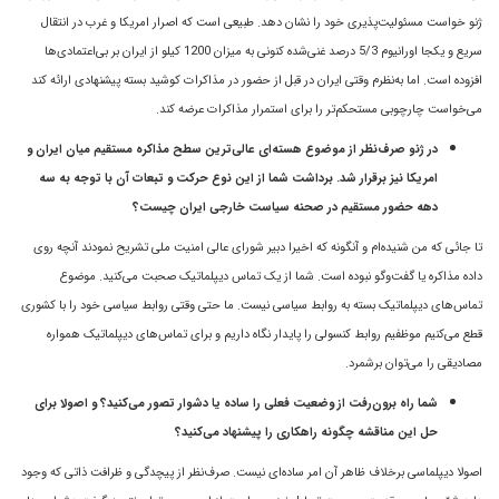
ژنو خواست مسئولیت‌پذیری خود را نشان دهد. طبیعی است که اصرار امریکا و غرب در انتقال
سریع و یکجا اورانیوم 5/3 درصد غنی‌شده کنونی به میزان 1200 کیلو از ایران بر بی‌اعتمادی‌ها
افزوده است. اما به‌نظرم وقتی ایران در قبل از حضور در مذاکرات کوشید بسته پیشنهادی ارائه کند
می‌خواست چارچوبی مستحکم‌تر را برای استمرار مذاکرات عرضه کند.
در ژنو صرف‌نظر از موضوع هسته‌ای عالی‌ترین سطح مذاکره مستقیم میان ایران و
امریکا نیز برقرار شد. برداشت شما از این نوع حرکت و تبعات آن با توجه به سه
دهه حضور مستقیم در صحنه سیاست خارجی ایران چیست؟
تا جائی که من شنیده‌ام و آنگونه که اخیرا دبیر شورای عالی امنیت ملی تشریح نمودند آنچه روی
داده مذاکره یا گفت‌وگو نبوده است. شما از یک تماس دیپلماتیک صحبت می‌کنید. موضوع
تماس‌های دیپلماتیک بسته به روابط سیاسی نیست. ما حتی وقتی روابط سیاسی خود را با کشوری
قطع می‌کنیم موظفیم روابط کنسولی را پایدار نگاه داریم و برای تماس‌های دیپلماتیک همواره
مصادیقی را می‌توان برشمرد.
شما راه برون‌رفت از وضعیت فعلی را ساده یا دشوار تصور می‌کنید؟ و اصولا برای
حل این مناقشه چگونه راهکاری را پیشنهاد می‌کنید؟
اصولا دیپلماسی برخلاف ظاهر آن امر ساده‌ای نیست. صرف‌نظر از پیچدگی و ظرافت ذاتی که وجود