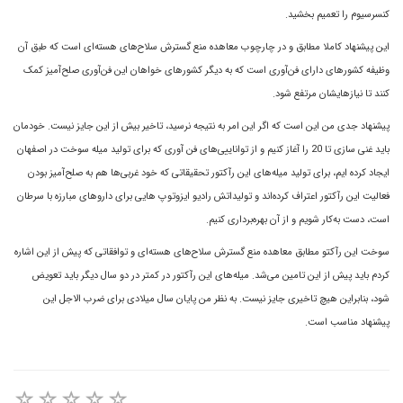
کنسرسیوم را تعمیم بخشید.
این پیشنهاد کاملا مطابق و در چارچوب معاهده منع گسترش سلاح‌های هسته‌ای است که طبق آن
وظیفه کشورهای دارای فن‌آوری است که به دیگر کشورهای خواهان این فن‌آوری صلح‌آمیز کمک
کنند تا نیازهایشان مرتفع شود.
پیشنهاد جدی من این است که اگر این امر به نتیجه نرسید، تاخیر بیش از این جایز نیست. خودمان
باید غنی سازی تا 20 را آغاز کنیم و از تواناییی‌های فن آوری که برای تولید میله سوخت در اصفهان
ایجاد کرده ایم، برای تولید میله‌های این رآکتور تحقیقاتی که خود غربی‌ها هم به صلح‌آمیز بودن
فعالیت این رآکتور اعتراف کرده‌اند و تولیداتش رادیو ایزوتوپ هایی برای داروهای مبارزه با سرطان
است، دست به‌کار شویم و از آن بهره‌برداری کنیم.
سوخت این رآکتو مطابق معاهده منع گسترش سلاح‌های هسته‌ای و توافقاتی که پیش از این اشاره
کردم باید پیش از این تامین می‌شد. میله‌های این رآکتور در کمتر در دو سال دیگر باید تعویض
شود، بنابراین هیچ تاخیری جایز نیست. به نظر من پایان سال میلادی برای ضرب الاجل این
پیشنهاد مناسب است.