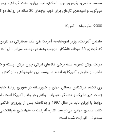
محمد خاتمى، رئيس‌جمهور اصلاح‌طلب ايران، مدت کوتاهى پس ا
مى‌گويد و اميدهاى تازه‌اى براى ذوب يخ‌هاى 20 ساله در روابط دو کشور به وجود مى‌آورد.
2000: عذرخواهى آمريکا
که کودتاى 28 مرداد، «آشکارا موجب وقفه در توسعه سياسى ايران» شده است.
دولت بوش تحريم عليه برخى کالاهاى ايرانى چون فرش، پسته و خاويا
داخلى و خارجى آمريکا به اتمام مى‌رسد، اين عذرخواهى با واکنش س
رى تکيه، کارشناس مسائل ايران و خاورميانه در شوراى روابط خا
ژست ديپلماتيک و نشانگر تغييراتى واقعى در رفتار آمريکا است، اما
روابط با ايران بايد در سال 1997 و بلاف
کتاب معماى ايرانى مى‌نويسد اشاره آلبرايت به «نهادهاى غيرانتخاب
سخنرانى آلبرايت شده است.