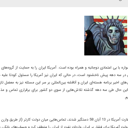
ايران و آمريکا پس از وقوع انقلاب اسلامى در سال 1358 همواره با بی اعتمادی دوجانبه و همراه بوده است. آمريکا ايران را به حمايت از گر
 در سه دهه پیش ناخشنود است، در حالى که ايران نيز آمريکا را مسئول کودتا عليه 
اى اخير برنامه هسته‌اى ايران و
l
ناقشه بين‌المللى بر سر اين مسئله نيز به معضل تازه
 اين حال طى سه دهه گذشته تلاش‌هايى از سوى دو کشور براى برقرارى تماس و مذاک
م.
براى آزادى 52 گروگان آمريکايى که در طى هجوم دانشجويان به سفارت آمريکا در 13 آبان 58 دستگير شدند، تماس‌هايى ميان دولت کارتر (ا
ولت آمريکا براى فشار بر ايران واردات نفت از ايران را متوقف کرد و حساب‌هاى بانکى چ