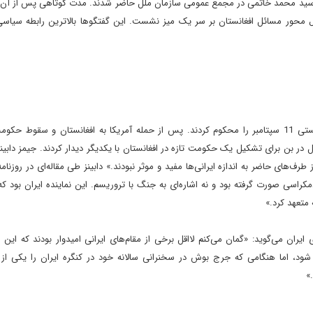
نى سيد محمد خاتمى در مجمع عمومى سازمان ملل حاضر شدند. مدت کوتاهى پس از آن آل
ازى، وزير امورخارجه ايران در جريان گفتگوهاى 2+6 حول محور مسائل افغانستان بر سر يک ميز نشست. اين گفتگوها بالاترين رابطه
تقريبا مانند تمامى رهبران جهان، رهبران ايران نيز حملات تروريستى 11 سپتامبر را محکوم کردند. پس از حمله آمريکا به افغانستان و سق
 در بن براى تشکيل يک حکومت تازه در افغانستان با يکديگر ديدار کردند. جيمز دابينز
طرف‌هاى حاضر به اندازه ايرانى‌ها مفيد و موثر نبودند.» دابينز طى مقاله‌اى در روزنام
کراسى صورت گرفته بود و نه اشاره‌اى به جنگ با تروريسم. اين نماينده ايران بود که 
 متعهد کرد.»
يران مى‌گويد: «گمان مى‌کنم لااقل برخى از مقام‌هاى ايرانى اميدوار بودند که اين 
 شود، اما هنگامى که جرج بوش در سخنرانى سالانه خود در کنگره ايران را يکى از
»