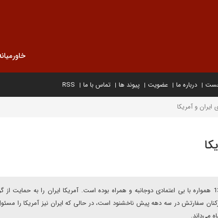
خاورمیانه
خست
درباره ما
عضویت
پیوند ها
تماس با ما
RSS
 ايران و آمريکا
کا
روابط ايران و آمريکا پس از وقوع انقلاب اسلامى در سال 1358 همواره با بی اعتمادی دوجانبه و همراه بوده است. آمريکا ايران را به حمايت 
کنان سفارتش در سه دهه پیش ناخشنود است، در حالى که ايران نيز آمريکا را مسئول
 مى‌داند.