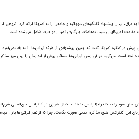
س از حمله آمريکا به عراق، ايران پيشنهاد گفتگوهاى دوجانبه و جامعى را به آمريکا ارائه کرد. گروهى ا
 مقامات آمريکايى رسيد، «معاملات بزرگى» را ميان دو طرف شامل مى‌شده است.
پيش در کنگره آمريکا گفت که چنين پيشنهادى از طرف ايرانى‌ها را به ياد نمى‌آورد. ا
 داشته است مى‌گويد در آن زمان ايرانى‌ها مسائل بيش از اندازه‌اى را روى ميز مذاکره 
زودى جاى خود را به کاندوليزا رايس بدهد، با کمال خرازى در کنفرانس بين‌المللى شرم‌ال
ريان اين کنفرانس هيچ مذاکره مهمى صورت نگرفت، چرا که از نظر ايرانى‌ها پاول مهره