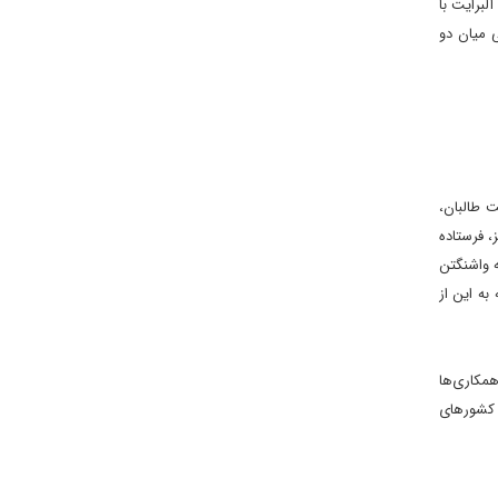
برايت با
 سياسى ميان دو
وط حکومت طالبان،
، فرستاده
ه واشنگتن
به اين از
همکارى‌ها
 کشورهاى