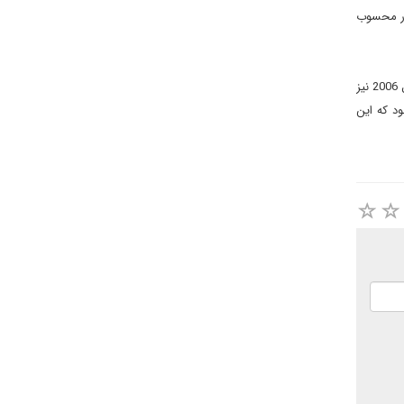
و کشور محسوب
آقای احمدى‌نژاد در اين نامه بوش را به ارتکاب جنايت‌هايى ناگفته در عراق متهم مى‌کرد و از او مى‌خواست تا بر اساس تعاليم مسيح عمل کند. در اوايل سال 2006 نيز
ود که اين