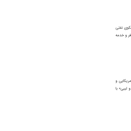
سکوى نفتى
ف گلوله‌باران قرار دادند. چند ماه بعد، يک ناو آمريکايى يک هواپيماى مسافربرى ايرانى با 290 مسافر و خدمه
ريکايى و
 ليبى» با