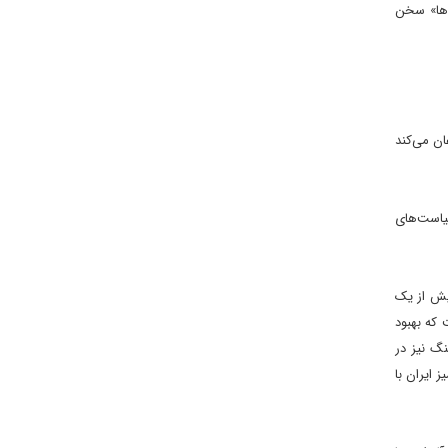
‌ها» سخن
 و اذعان مى‌کند
سياست‌هاى
يش از يک
 که بهبود
کينگ نيز در
 ايران با