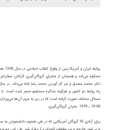
روابط 
محکوم مى‌کند و همچنان از ماجراى گروگان‌گيرى کارکنان سفارتش
دکتر محمد مصدق و سر کار آوردن محمد رضا شاه مى‌داند. در سال‌ه
راه روابط دو کشور و هرگونه مذاکره مستقيم منجر شده است. با
مسائل مختلف صورت گرفته است که در زير به مرور آن‌ها مى‌پردازي
80
19 ـ 1979: بحران گروگان‌گيرى
وزير امور خارجه و نيز مقامات الجزايرى) برقرار شد. طى اين دوره د