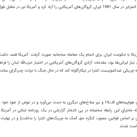
دلارى ايران در اين کشور را مسدود کرد. در نهايت با امضاى پيمان الجزاير در سال 1981 ايران گروگان‌هاى آمريکايى را آزاد کرد و آمريکا نيز د
کا با حکومت ايران براى انجام يک معامله سه‌جانبه صورت گرفت. آمريکا قصد داشت
ز ايرانى‌ها بود، مقدمات آزادى گروگان‌هاى آمريکايى در اختيار حزب‌الله لبنان را فراهم
 چريکى ضدکمونيست کنترا در نيکاراگوئه کند که در حال جنگ با دولت چپ‌گراى ساندي
بر اساس اين معامله، ايران تعدادى موشک ضدتانک، قطعات يدکى هواپيماهاى اف‌ـ14 و نيز سلاح‌هاى ديگرى به دست مى‌آورد و در عوض از ن
که ماجراى اين رابطه مخفيانه در پى انتشار گزارشى در يک روزنامه لبنانى در آمريک
ان بر اساس قوانين مصوب کنگره حق کمک به چريک‌هاى کنترا را نداشت) و در نهايت 
ياست شدند.