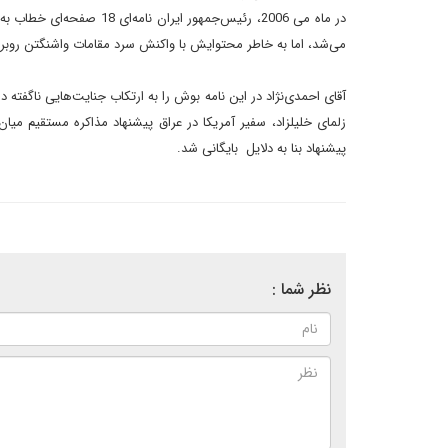
در ماه مى 2006، رئيس‌جم
مى‌شد، اما به خاطر محتوايش با واکنش سرد مقامات واشنگتن روبر
زلماى خليلزاد، سفير آمريکا در عراق پيشنهاد مذاکره مستقيم ميان
پيشنهاد بنا به دلايل
بايگانى شد.
نظر شما :