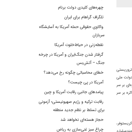
چهره‌های کلیدی دولت برنام
تلگراف گراهام برای ایران
واکاوی حقوقی حمله آمریکا به آسایشگاه
سربازان
نقطه‌زنی در حیاط‌خلوت آمریکا
گرفتار شدن جنگ‌ایران و آمریکا در چرخه
جنگ – آتش‌بس
وه‌هاى تروريستى
خطای محاسباتی چگونه رخ می‌دهد؟
دولت ملى
آمریکا در پی چیست؟
‌اى بر سر
پیامدهای جانبی رقابت آمریکا و چین
ره بر سر
رقابت ترکیه و رژیم صهیونیستی؛ آزمونی
برای تسلط بر نظم جدید منطقه
حجاز هسته‌ای نخواهد شد
ز طريق وارن کريستوفر،
چراغ سبز غنی‌سازی به ریاض
ندميليارد