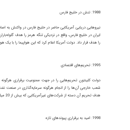
1988: تنش در خليج فارس
نيروهايى دريايى آمريکايى حاضر در خليج فارس در واکنش به اصابت
را هدف قرار داد. دولت آمريکا اعلام کرد که اين هواپيما را با يک 
1995: تحريم‌هاى اقتصادى
دولت کلينتون تحريم‌هايى را در جهت ممنوعيت برقرارى هرگونه 
شعب خارجى آن‌ها را از انجام هرگونه سرمايه‌گذارى در صنعت نفت و
هدف تحريم آن دسته از شرکت‌هاى غيرآمريکايى که بيش از 20 ميليون دلار در صنعت نفت و گاز ايران سرمايه‌گذارى مى‌کنند، به تصويب رسيد.
1998: اميد به برقرارى پيوندهاى تازه