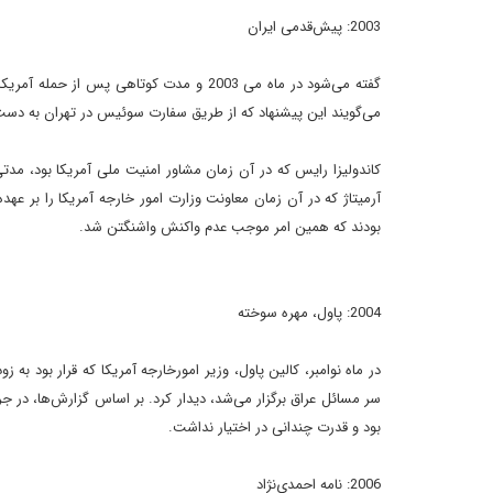
2003: پيش‌قدمى ايران
گفته مى‌شود در ماه مى 2003 و مدت کوتاهى پ
مى‌گويند اين پيشنهاد که از طريق سفارت سوئيس در تهران به دست
کاندوليزا رايس که در آن زمان مشاور امنيت ملى آمريکا بود، مدتى 
آرميتاژ که در آن زمان معاونت وزارت امور خارجه آمريکا را بر عهده
بودند که همين امر موجب عدم واکنش واشنگتن شد.
2004: پاول، مهره سوخته
در ماه نوامبر، کالين پاول، وزير امورخارجه آمريکا که قرار بود به 
سر مسائل عراق برگزار مى‌شد، ديدار کرد. بر اساس گزارش‌ها، در ج
بود و قدرت چندانى در اختيار نداشت.
2006
: نامه احمدى‌نژاد