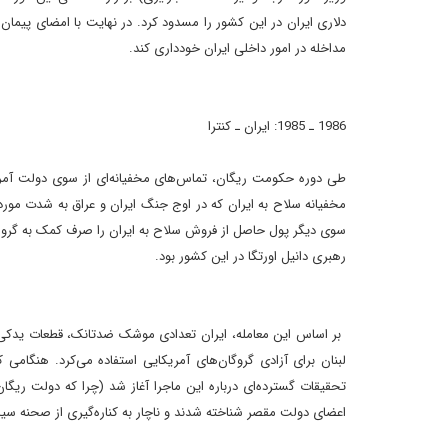
مداخله در امور داخلى ايران خوددارى کند.
1986 ـ 1985: ايران ـ کنترا
طى دوره حکومت ريگان، تماس‌هاى مخفيانه‌اى از سوى دولت آمري
مخفيانه سلاح به ايران که در اوج جنگ ايران و عراق به شدت مورد نيا
سوى ديگر پول حاصل از فروش سلاح به ايران را صرف کمک به گروه
رهبرى دانيل اورتگا در اين کشور بود.
لبنان براى آزادى گروگان‌هاى آمريکايى استفاده مى‌کرد. هنگامى 
تحقيقات گسترده‌اى درباره اين ماجرا آغاز شد (چرا که دولت ريگ
اعضاى دولت مقصر شناخته شدند و ناچار به کناره‌گيرى از صحنه س