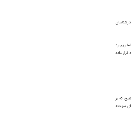
ز کارشناسان
ما ريچارد
قرار داده
شيخ که بر
‌اى سوخته