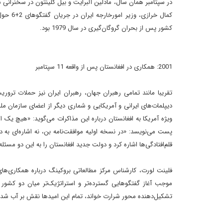
در سپتامبر همان سال، مادلين آلبرايت و بيل کلينتون در سخنرا
کمال خر
کشور پس از بحران گروگان‌گيرى در سال 1979 بود.
2001: همکارى در افغانستان پس از واقعه 11 سپتامبر
ديپلمات‌هاى ايرانى و آمريکايى و شمارى ديگر از اعضاى سازمان ملل
ويژه آمريکا به افغانستان درباره اين مذاکرات مى‌گويد: «هيچ يک از 
پست مى‌نويسد: «در نسخه اوليه موافقت‌نامه بن، نه اشاره‌اى به دم
قلم‌افتادگى‌ها اشاره کرد و دولت جديد افغانستان را به اين دو مسئله
فلينت لورت، کارشناس مرکز مطالعاتى بروکينگ درباره همکارى‌هاى ا
موجب آغاز گفتگوهايى گسترده‌تر و استراتژيک‌تر ميان دو کشور
تشکيل‌دهنده محور شرارت خواند، تمام اين اميدها نقش بر آب شد.