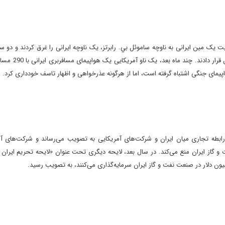
 يک مين ايرانى به ناوچه ساموئل بي. رابرتز، يک ناوچه ايرانى را غرق کردند و دو 
ايران در خليج فارس، واقع در نزديکى تنگه هرمز را هد
هواپيماى جنگى اشتباه گرفته است، اما از هرگونه عذرخواهى و اظهار تاسف خوددارى کرد.
رابطه تجارى ميان ايران و شرکت‌هاى آمريکايى به تصويب مى‌رساند و شرکت‌هاى آم
 گاز ايران منع مى‌کند. در سال بعد، لايحه ديگرى تحت عنوان «لايحه تحريم ايران و