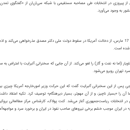
ز پيروزى در انتخابات طى مصاحبه مستقيمى با شبکه سى‌ان‌ان از «گفتگوى تمدن
مادلين آلبرايت، وزير امورخارجه آمريکا طى يک سخنرانى در تاريخ 17 مارس، از دخالت آمريکا در سقوط دولت ملى دکتر مصدق عذرخواهى مى‌کند
ر (اما نه نفت و گاز) را لغو مى‌کند. از آن جايى که سخنرانى آلبرايت با اعتراض به 
رد تهران روبرو مى‌شود.
رجى
پس از اين سخنرانى آلبرايت گفت که اين حرکت وزير امورخارجه آمريکا چيزى ب
 آن را «بسيار ناچيز، و از آن مهم‌تر، بسيار ديرهنگام» توصيف کرد. تکيه اعتقاد داشت
اصله پس از پيروزى خاتمى در انتخابات رياست‌جمهورى آغاز مى‌شد. کنت پولاک، کارشناس مرکز مطالعاتى برو
ى» در ايران موجب خشم برخى نيروهاى صاحب نفوذ در ايران و برخورد سرد و مواجهه‌آميز