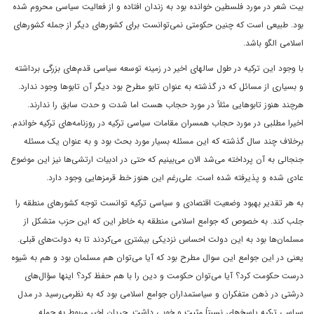
بیت شعر در مورد فلسطین خوانده بود به زندان افتاده و از فعالیت سیاسی محروم شده
بود. طبیعی است که چنین حکومتی نمی‌توانست برای کشورهای دیگر از جمله کشورهای
اسلامی ‌الگو باشد.
با وجود این ترکیه در طول سالهای اخیر در زمینه توسعه سیاسی قدم‌های بزرگی برداشته
و بسیاری از مسائل که در گذشته به عنوان تابو مطرح بود دیگر آن تابوها وجود ندارد.
هرچند هنوز تابوهایی مثلاً‌ در مورد حجاب هست اما شدت و حدت سابق را ندارند.
اخیرا مطلبی در مورد حجاب همسران مقامات سیاسی ترکیه در روزنامه‌های ترکیه خواندم.
برخلاف چند سال گذشته که این مسئله بسیار مورد بحث بود و به عنوان یک مسئله
جنجالی به آن پرداخته می‌شد الان می‌بینیم که حتی در ادبیات ارتشی‌ها نیز این موضوع
عادی شده و پذیرفته شده است. علی‌رغم این هنوز خط قرمزهایی وجود دارد.
به هر تقدیر بهبود وضعیت اقتصادی و سیاسی ترکیه توانست توجه کشورهای منطقه را
جلب کند. به خصوص که جوامع اسلامی ‌منطقه به خاطر این که این حزب متشکل از
مسلمان‌ها بود به این دولت احساس نزدیکی بیشتری می‌کردند تا به دولت‌های قبلی.
یعنی در این جوامع این سوال مطرح بود که آیا می‌توان هم مسلمان بود و هم به شیوه
درست حکومت کرد؟ آیا می‌توان حکومت و دین را با هم حفظ کرد؟ اینها سؤال‌های
درشتی در ذهن متفکران و سیاستمداران جوامع اسلامی‌ بود که به نظرمی‌رسید در مدل
سیاسی ترکیه پاسخ‌های نسبتاً مثبت و خوبی داشت. جریان اخیر مربوط به حمله