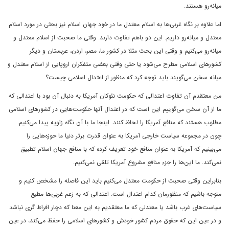
میانه‌رو هستند.
اما علاوه بر نگاه غربی‌ها به اسلام معتدل ما در خود جهان اسلام نیز بحثی در مورد اسلام
معتدل و میانه‌رو داریم. این دو باهم تفاوت دارند. وقتی ما صحبت از اسلام معتدل و
میانه‌رو می‌کنیم و وقتی این بحث مثلا در کشور ما، مصر، اردن، عربستان و دیگر
کشورهای اسلامی ‌مطرح می‌شود یا حتی وقتی بعضی متفکران اروپایی از اسلام معتدل و
میانه سخن می‌گویند باید توجه کرد که منظور از اعتدال اسلامی ‌چیست؟
من معتقدم آن تفاوت اعتدالی که حکومت نئوکان آمریکا به دنبال آن بود با اعتدالی که
ما از آن سخن می‌گوییم این است که در اعتدال آنها حکومت‌هایی در کشورهای اسلامی
‌مطلوب هستند که منافع آمریکا را لحاظ کنند. اینجا ما با آن نگاه زاویه پیدا می‌کنیم.
چون در مجموعه سیاست خارجی آمریکا به عنوان قدرت برتر دنیا ما حوزه‌هایی را
می‌بینیم که آمریکا به عنوان منافع خود تعریف کرده که با منافع جهان اسلام تطبیق
نمی‌کند. ما این‌ها را جزء منافع مشروع آمریکا تلقی نمی‌کنیم.
بنابراین وقتی صحبت از حکومت معتدل می‌کنیم باید این فاصله را مشخص کنیم و
متوجه باشیم که منظورمان کدام اعتدال است. اعتدالی که به زعم غربی‌ها مطیع
سیاست‌های غرب باشد یا معتدلی که ما معتقدیم به این معنا که دچار افراط‌ گری نباشد
و در عین این که حقوق مردم کشور خودش و کشورهای اسلامی ‌را حفظ می‌کند، در عین