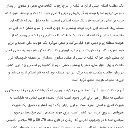
یک مطلب اینکه پیش از ان ما ترکیه را در چارچوب ائتلاف‌های غربی و عضوی از پیمان
ناتو می‌دیدیم اما با توجه به گرایش‌های دینی اعضای حزب عدالت و توسعه، هرچند که
حزب بر اساس مرامنامه خود یک حزب اسلامی ‌نیست، اما به دلیل این که شاکله آن
مسلمان‌ها هستند این حزب توجه بیشتری به جهان اسلام و شرق نشان داد. این در
مقایسه با سالیان گذشته است که یک خط نسبتا مستقیمی ‌در ترکیه می‌بینیم که از
هویت منطقه‌ای و دینی خود فرار می‌کرد و سعی می‌کرد یک هویت ملی جدیدی برای
خود تعریف کند. یک هویت ملی جدید اروپایی که البته ممکن هم نبود به معنای اصلی
ان عملی شود. چرا که ترکیه با بیش از هفتاد میلیون مسلمان در منطقه خاورمیانه قرار
داشت و برای هزار سال، کمتر یا بیشتر، بخشی مهم از کشورهای اسلامی ‌بود. این کشور
در زمان خلافت عثمانی قدرت بزرگی در این منطقه بود که به نام اسلام اداره می‌شد و
این‌ها سازنده هویت سابق ترکیه است.
آن چه که در طول 2 و3 دهه اخیر در ترکیه می‌بینیم که گرایشات دینی در قالب حرکتهای
سیاسی به دنبال راهی برای ابراز وجود است نشان دهنده نوعی تمایل به بازگشت به
هویت اصیل و اصلی ترکیه است. و این پایان یک دوره فشار و تحمیل یک هویت
غیرواقعی بر روی مردم این کشور است. ورای حوزه اجتماعی این حرکت‌ها در حوزه
سیاسی عمدتا در چارچوب احزابی که اربکان در طول دهه 70، 80 و 90 میلادی تاسیس
کرده دیده می‌شوند. اربکان در واقع پدر جریانات حزبی و سیاسی مسلمان‌های ترکیه