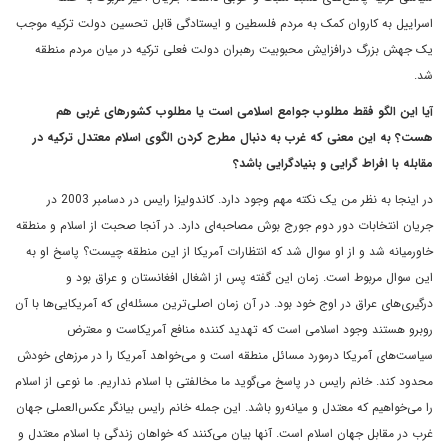
اسراییل به کاروان کمک به مردم فلسطین و ایستادگی قابل تحسین دولت ترکیه موجب
یک جهش بزرگ درافزایش محبوبیت رهبران دولت فعلی ترکیه در میان مردم منطقه
شد.
آیا این الگو فقط مطلوب جوامع اسلامی‌ است یا مطلوب کشورهای غربی هم
هست؟ به این معنی که غرب به دنبال مطرح کردن الگوی اسلام معتدل ترکیه در
مقابله با افراط گرایی و بنیادگرایی باشد؟
در اینجا به نظر من یک نکته مهم وجود دارد. کاندولیزا رایس در دسامبر 2003 در
جریان انتخابات دور دوم جورج بوش مصاحبه‌ای دارد. در آنجا صحبت از اسلام و منطقه
خاورمیانه شد و از او سوال شد که انتظارات آمریکا از این منطقه چیست؟ پاسخ او به
این سوال مربوط است. زمان این گفته پس از اشغال افغانستان و عراق بود و
درگیری‌های عراق در اوج خود بود. در آن زمان اصلی‌ترین مسئله‌ای که آمریکایی‌ها با آن
روبرو هستند وجود اسلامی ‌است که تهدید کننده منافع آمریکاست و معترض
سیاست‌های آمریکا درمورد مسائل منطقه است و می‌خواهد آمریکا را در مرزهای خودش
محدود کند. خانم رایس در پاسخ می‌گوید ما مخالفتی با اسلام نداریم. ما نوعی از اسلام
را می‌خواهیم که معتدل و میانه‌رو باشد. این جمله خانم رایس بیانگر عکس‌العملی جهان
غرب در مقابل جهان اسلام است. آنها بیان می‌کنند که خواهان زندگی با اسلام معتدل و