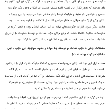
حکومت‌های نظامی ‌و کودتایی دیگر وجاهتی در جهان ندارند. در ترکیه نیز این تغییر رخ
داد. هرچند که هنوز تکرار این قضیه کاملا منتفی نیست اما امکان وجود یک حکومت
نظامی‌ و کودتایی در ترکیه و ظرفیت کودتا را در حداقل خود می‌بینیم. با این وجود ،
ارتش یکی از رگ‌های حیاتی ساختار سیاسی 80 سال گذشته در ترکیه بوده است. به
عبارت دیگر ستون فقرات حکومت‌های ترکیه در این سالها ارتش بوده و تلاش کرده بر
حکومت‌ها نظارت داشته باشد. در واقع وقتی حزب عدالت و توسعه حکومت را از طریق
انتخابات سالم در دست گرفت بزرگترین مشکلش در داخل کشور با ارتش بود.
مشکلات ارتش با حزب عدالت و توسعه چه بوده و نحوه مواجهه این حزب با این
مشکلات چگونه بوده است؟
مسئله اول این بود که ارتش می‌خواست همچون گذشته جایگاه قدرت اول را در کشور
داشته باشد. در طول سالیان اخیر از این قدرت و اختیار کاسته شده است. دیگر انکه
نظرات و سیاست‌های ارتش حاوی یک نگاه مشخص و آن جدایی کامل دین از سیاست
به یک تعبیر و در مقاطعی مقابله با دین بود. وقتی صحبت از سکولاریزم و لائیسیته
می‌شود این مفاهیم در دنیا تعاریف و مصادیق یکسانی ندارند.
آنچه در ترکیه ما از این مفاهیم شاهد بودیم حاوی نوعی دین‌زدایی، افراط و مقابله با
دین بوده است. به عنوان مثال می‌بینیم که خانواده‌هایی که می‌خواهند فرزندانشان با