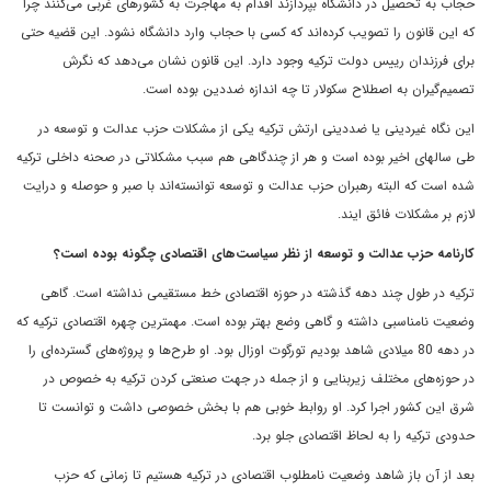
حجاب به تحصیل در دانشگاه بپردازند اقدام به مهاجرت به کشورهای غربی می‌کنند چرا
که این قانون را تصویب کرده‌اند که کسی با حجاب وارد دانشگاه نشود. این قضیه حتی
برای فرزندان رییس دولت ترکیه وجود دارد. این قانون نشان می‌دهد که نگرش
تصمیم‌گیران به اصطلاح سکولار تا چه اندازه ضددین بوده است.
این نگاه غیردینی یا ضددینی ارتش ترکیه یکی از مشکلات حزب عدالت و توسعه در
طی سالهای اخیر بوده است و هر از چندگاهی هم سبب مشکلاتی در صحنه داخلی ترکیه
شده است که البته رهبران حزب عدالت و توسعه توانسته‌اند با صبر و حوصله و درایت
لازم بر مشکلات فائق ایند.
کارنامه حزب عدالت و توسعه از نظر سیاست‌های اقتصادی چگونه بوده است؟
ترکیه در طول چند دهه گذشته در حوزه اقتصادی خط مستقیمی‌ نداشته است. گاهی
وضعیت نامناسبی داشته و گاهی وضع بهتر بوده است. مهمترین چهره اقتصادی ترکیه که
در دهه 80 میلادی شاهد بودیم تورگوت اوزال بود. او طرح‌ها و پروژه‌های گسترده‌ای را
در حوزه‌های مختلف زیربنایی و از جمله در جهت صنعتی کردن ترکیه به خصوص در
شرق این کشور اجرا کرد. او روابط خوبی هم با بخش خصوصی داشت و توانست تا
حدودی ترکیه را به لحاظ اقتصادی جلو برد.
بعد از آن باز شاهد وضعیت نامطلوب اقتصادی در ترکیه هستیم تا زمانی که حزب