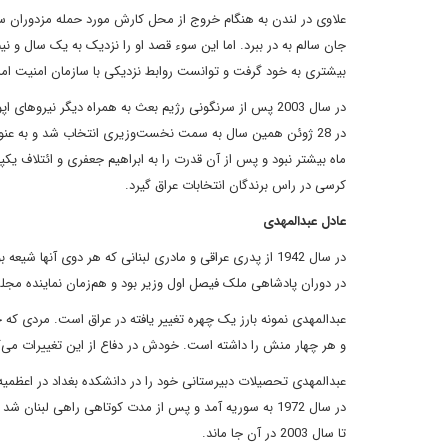
علاوى در لندن به هنگام خروج از محل کارش مورد حمله مزدوران سفا
جان سالم به در ببرد. اما اين سوء قصد او را نزديک به يک سال 
بيشترى به خود گرفت و توانست روابط نزديکى با سازمان امنيت امر
در 28 ژوئن همين سال به سمت نخست‌وزيرى انتخاب شد و به
کرسى در راس برندگان انتخابات عراق گيرد.
عادل عبدالمهدى
در سال 1942 از پدرى عراقى و مادرى لبنانى که هر دوى آنها 
در دوران پادشاهى ملک فيصل اول وزير بود و هم‌زمان نماينده مجلس
عبدالمهدى نمونه بارز يک چهره تغيير يافته در عراق است. مردى که
و هر چهار منش را داشته است. خودش در دفاع از اين تغييرات مى‌
در سال 1972 به سوريه آمد و پس از مدت کوتاهى راهى لبنا
تا سال 2003 در آن جا ماند.