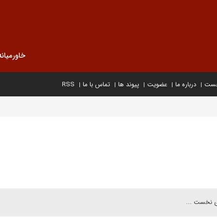
خاورمیانه
خست
درباره ما
عضویت
پیوند ها
تماس با ما
RSS
اى نخست ...