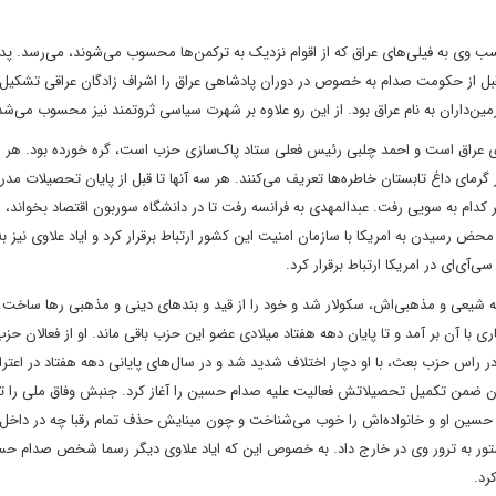
بودند. نسب وى به فيلى‌هاى عراق که از اقوام نزديک به ترکمن‌ها محسوب مى‌شوند، مى‌رسد. پ
بل از حکومت صدام به خصوص در دوران پادشاهى عراق را اشراف زادگان عراقى تشکيل م
زمين‌داران به نام عراق بود. از اين رو علاوه بر شهرت سياسى ثروتمند نيز محسوب مى‌شد
ى عراق است و احمد چلبى رئيس فعلى ستاد پاک‌سازى حزب است، گره خورده بود. هر 
ر گرماى داغ تابستان خاطره‌ها تعريف مى‌کنند. هر سه آنها تا قبل از پايان تحصيلات مدر
ر کدام به سويى رفت. عبدالمهدى به فرانسه رفت تا در دانشگاه سوربون اقتصاد بخواند، 
محض رسيدن به امريکا با سازمان امنيت اين کشور ارتباط برقرار کرد و اياد علاوى نيز به 
ى‌آى‌اى در امريکا ارتباط برقرار کرد.
ابقه شيعى و مذهبى‌اش، سکولار شد و خود را از قيد و بندهاى دينى و مذهبى رها ساخت.
آن بر آمد و تا پايان دهه هفتاد ميلادى عضو اين حزب باقى ماند. او از فعالان حز
 در راس حزب بعث، با او دچار اختلاف شديد شد و در سال‌هاى پايانى دهه هفتاد در اعتر
ن ضمن تکميل تحصيلاتش فعاليت عليه صدام حسين را آغاز کرد. جنبش وفاق ملى را ت
حسين او و خانواده‌اش را خوب مى‌شناخت و چون مبنايش حذف تمام رقبا چه در داخل 
و دستور به ترور وى در خارج داد. به خصوص اين که اياد علاوى ديگر رسما شخص صدام ح
رد.