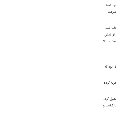
سوء قصد
 سرعت
مت انتقالى عراق انتخاب شد.
ى او شش
ماه بيشتر نبود و پس از آن قدرت را به ابراهيم جعفرى و ائتلاف يکپارچه عراق تحويل داد. وى در انتخابات 7 مارس 2010 رئيس فهرست العراقيه شد و توانست با 91
اق بود که
ربه کرده
 اقتصاد تکميل کرد.
 بازگشت و