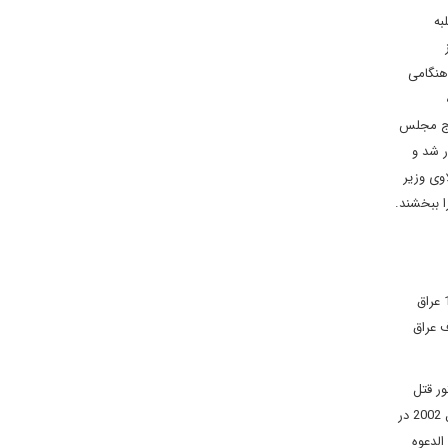
به
هنگامى
نزج مجلس
ر شد و
اوى وزير
 ببخشند.
در سال 1950 در طويريج در کربلا به دنيا آمد. وى از اعضاى خاندان بنى مالک است و از نوادگان محمد حسن ابوالمحاسن از شخصيت‌هاى بارز انقلاب 1920 عراق
رى اين انقلاب بود. ابوالمحاسن در سال 1925 وزير معارف عراق
مى که صدام حسين دستور قتل
عام اعضاى حزب الدعوه را صادر کرد، حکم اعدام او نيز صادر شد. اما موفق شد از عراق بگريزد و به سوريه برود. در سال 1982 از سوريه به ايران آمد و تا سال 2002 در
الدعوه