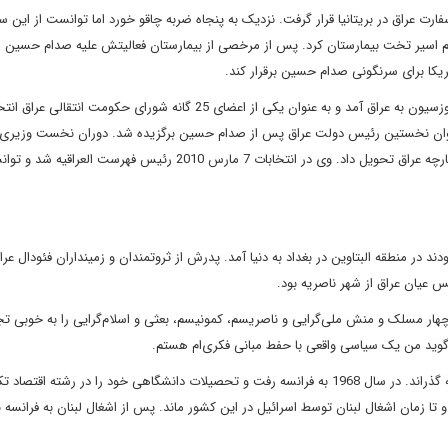
رت عراق در بريتانيا قرار گرفت. نزديک به پنجاه ضربه چاقو خورد اما توانست از اين 
و نيم اسير تخت بيمارستان کرد. پس از مرخصى از بيمارستان فعاليتش عليه صدام حسين
يکا براى سرنگونى صدام حسين برقرار کند.
در سال 2003 پس از سرنگونى رژيم بعث به همراه ديگر نيروهاى اپوزسيون به عراق آمد و به عنوان يکى از اعضاى 25 گانه شوراى حکو
 عنوان نخستين رئيس دولت عراق پس از صدام حسين برگزيده شد. دوران نخست وزير
شيعه بودند در منطقه البتاوين در بغداد به دنيا آمد. پدرش از ثروتمندان و زمينداران فئودال عر
 عيان عراق از شهر ناصريه بود.
 چهار مسلک و منش ملى‌گرايى و ناصريسم، کمونيسم، بعثى و اسلام‌گرايى را به خوبى تج
گويد من يک سياسى واقعى با حفط مبانى فکرى‌ام هستم.
عبدالمهدى تحصيلات دبيرستانى خود را در دانشکده بغداد در اعظميه گذراند. در سال 1968 به فرانسه رفت و تحصيلات دانشگاهى خود را در رشته
ن شد و تا زمان اشغال لبنان توسط اسرائيل در اين کشور ماند. پس از اشغال لبنان به فرانسه