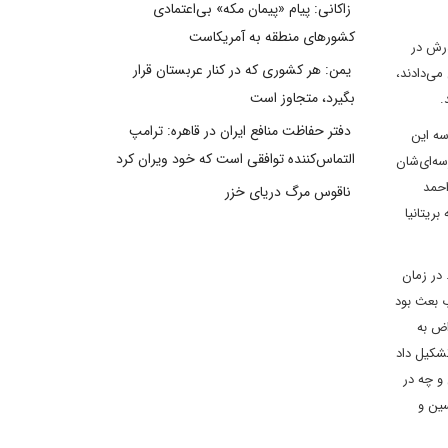
زاکانی: پیام «پیمان مکه» بی‌اعتمادی
کشورهای منطقه به آمریکاست
درش در
یمن: هر کشوری که در کنار عربستان قرار
ى‌دادند،
بگیرد، متجاوز است
.
دفتر حفاظت منافع ایران در قاهره: ترامپ
سه اين
التماس‌کننده توافقی است که خود ویران کرد
سه‌اى‌شان
احمد
ناقوس مرگ دریای خزر
بريتانيا
 در زمان
ب بعث بود
اض به
شکيل داد
و چه در
سين و