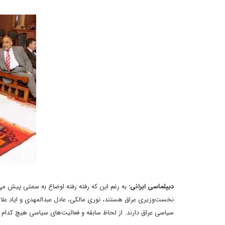
ديپلماسى ايرانى:
به رغم اين که رفته رفته اوضاع به سمتى پيش م
نخست‌وزيرى عراق هستند، نورى مالکى، عادل عبدالمهدى و اياد علا
سياسى عراق دارند. از لحاظ سابقه و فعاليت‌هاى سياسى هيچ کدام از