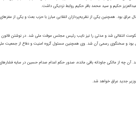
العزيز حکيم و سيد محمد باقر حکيم روابط نزديکى داشت.
ل عراق بود. همچنين يکى از نظريه‌پردازان انقلابى مبارز با حزب بعث و يکى از مغزهاى
ز اعضاى حکومت انتقالى شد و مدتى را نيز نايب رئيس مجلس موقت ملى شد. در نوشتن قانون
ال بود و سخنگوى رسمى آن شد. وى همچنين مسئول گروه امنيت و دفاع از جمعيت ملى 
عراق شد. آن چه از مالکى جاودانه باقى مانده، صدور حکم اعدام صدام حسين در سايه فشارها
ت وزير جديد عراق خواهد شد.