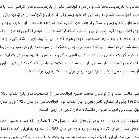
يل به پان‌عربيست‌ها شد و در دوره کوتاهى يکى از پان‌عربيست‌هاى افراطى شد. با غل
زب کمونيست شد و به رغم اين که خود پسر يکى از اعيان و ثروتمندان عراق بود يکى از
متمايل شد و پس از مدتى از بعثى‌هاى تندرو شد. در دهه هشتاد از اين حزب بريد و 
وى تمايل پيدا کرد. پس از اين آشنايى اسلام‌گرا شد و از آن موقع تا کنون به عنوان يک
. بر خلاف آن چه شايع است عبدالمهدى هيچ گاه در ايران نبود. وى در شکل‌گيرى و 
سه شد. در فرانسه از جايگاه محترمى نزد روشنفکران و سياستمداران فرانسوى برخوردا
د. در حکومت انتقالى نماينده سيد عبدالعزيز حکيم و مجلس اعلا بود و در دولت اياد عل
شت و توانست شمار بسيارى از موسسات و دولت‌ها را راضى کند که بدهى‌هاى عراق را
اق محسوب مى‌شود و نامزد اين جريان براى نخست‌وزيرى عراق است.
است. پدربزرگ او همچنين از شعراى به نام عراق بود و پس از انقلاب 1920 يکى از اعضاى کادر رهب
وق ليسانس ادبيات عرب از دانشگاه صلاح‌الدين در اربيل است.
در سال‌هاى اوليه شکل‌گيرى حزب الدعوه اسلامى در سال 1970 به عضويت اين حزب در آمد و در آن فعال شد. در سال 1979 هنگا
 جدى مى‌شد، ايران را ترک کرد و مجددا به سوريه رفت. در آن جا وارد کادر رهبرى حزب 