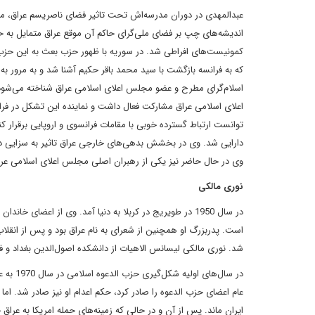
عبدالمهدى در دوران مدرسه‌اش تحت تاثير فضاى ناصريسم عراق، متما
انديشه‌هاى چپ بر فضاى ملى‌گراى حاکم آن موقع عراق متمايل به ح
کمونيست‌هاى افراطى شد. در سوريه با ظهور حزب بعث به اين حزب 
که به فرانسه بازگشت با سيد محمد باقر حکيم آشنا شد و به مرور به 
اسلام‌گراى مطرح و عضو مجلس اعلاى اسلامى عراق شناخته مى‌شود
اعلاى اسلامى عراق مشارکت فعال داشت و نماينده اين تشکل در فران
توانست ارتباط گسترده خوبى با مقامات فرانسوى و اروپايى برقرار کن
دارايى شد. وى در بخشش بدهى‌هاى خارجى عراق تاثير به سزايى دا
وى در حال حاضر نيز يکى از رهبران اصلى مجلس اعلاى اسلامى عر
نورى مالکى
شد. نورى مالکى ليسانس الاهيات از دانشکده اصول‌الدين بغداد و ف
ايران ماند. پس از آن و در حالى که زمينه‌هاى حمله امريکا به عراق