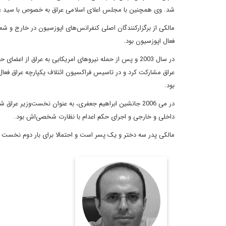
شد. وى همچنين با مجلس اعلاى اسلامى عراق به خصوص با سيد عبد
مالکى از برگزارکنندگان اصلى کنفرانس‌هاى اپوزسيون در خارج و شما
فعال اپوزسيون بود.
در سال 2003 و پس از حمله نيروهاى امريکايى به عراق ا
عراق مشارکت کرد و در تاسيس فراکسيون ائتلاف يکپارچه عراق فع
بود.
در مى 2006 جانشين ابراهيم جعفرى، به عنوان نخست‌وزير 
داخلى و خارجى و اجراى حکم اعدام با نظارت شخصى‌اش بود.
مالکى پدر سه دختر و يک پسر است و احتمالا براى بار دوم نخس
مترجم، روزنامه نگار و
معاون سردبیر دیپلماسی
ایرانی.
اطلاعات بیشتر