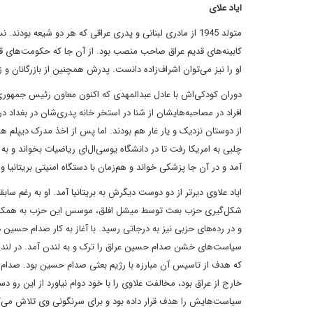
اياد علاى
متولد 1945 از مادرى لبنانى و پدرى عراقى که هر دو شيعه 
کابينه‌هاى قديم عراق صاحب منصب بود. از آن جا که حکومت‌هاى ق
او را نيز مى‌توان اشراف‌زاده دانست. پدرش همچنين از بازرگانان و 
دوران کودکى‌اش با عادل عبدالمهدى که اکنون معاون رئيس جمهور
افراد در مصاحبه‌هايشان از شنا در استخر خانه پدرى‌شان در بغداد د
از دوستان نزديک و يار غار هم بودند. اما پس از اخذ مدرک ديپلم ه
چلبى به امريکا رفت تا در دانشگاه يو‌سى‌ال‌اى رياضيات بخواند و به 
آمد و در آن جا پزشکى خواند و هم‌زمان با دستگاه امنيتى بريتانيا و س
اياد علاوى ديرتر از دو دوست ديگرش به بريتانيا آمد. او به رغم س
شکل‌گيرى حزب بعث توسط ميشل افلق، موسس اين حزب به همکارى با 
و در رده‌هاى حزبى نيز به درجاتى رسيد. با آغاز به کار صدام حسين
سياست‌هاى خشن صدام حسين عراق را ترک و به لندن آمد. در لند
که هدف از تاسيس آن مبارزه با رژيم بعثى صدام حسين بود. صدام 
خارج از عراق بود، مخالفت علاوى را با خود دوام نياورد از اين ر
سياست‌‌هايش را هدف قرار داده بود و براى سرنگونى وى تلاش مى‌ک