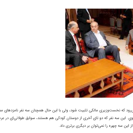
ى‌رود که نخست‌وزيرى مالکى تثبيت شود، ولى با اين حال همچنان سه نفر نامزدهاى م
وي. اين سه نفر که دو تاى آخرى از دوستان کودکى هم هستند، سوابق طولانى‌اى در عر
 اين سه چهره را نمى‌توان بر ديگرى برترى داد.