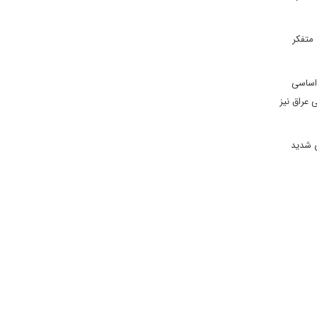
 متفکر
 اساسى
عراق نيز
ى شديد