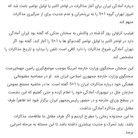
درباره آمادگى ايران براى آغاز مذاکرات در اواخر اکتبر يا اوايل نوامبر باعث شد که
امروز تهران گروه 1+5 را به بى‌تحرکى و عدم جديت براى از سرگيرى مذاکرات
متهم کند.
فيليپ کراولى روز گذشته در واکنش به سخنان متکى که گفته بود ايران آمادگى
دارد در اواخر اکتبر يا اوايل نوامبر گفت‌وگو ها با 1+5 را آغاز کند، گفته بود اگر
تهران آمادگى شروع مذاکرات را دارد کافى است تلفن را بردارد و تاريخ مذاکرات را
مشخص کند.
اين سخنان سخنگوى وزارت خارجه امريکا موجب موضع‌گيرى رامين مهمانپرست
سخنگوى وزارت خارجه جمهورى اسلامى‌ ايران شد. او در مصاحبه مطبوعاتى
هفتگى خود درباره مذاکرات ايران با 1+5 گفته است: ما در حاشيه مجمع عمومى
‌سازمان ملل در نيويورک آمادگى خود را اعلام کرده و حتى گفتيم که اين نشست
در سطح وزراى خارجه و در حضور رئيس‌جمهور ايران برگزار شود اما ظاهراً طرف
مقابل براى مذاکره آمادگى نداشت.
ما اين محدوده زمانى را مطرح کرديم و اگر طرف مقابل ما علاقه‌مند مذاکرات
باشد، بايد تحرک و جديت بيشترى داشته باشد تا اين مسئله به مرحله اجرايى
برسد.