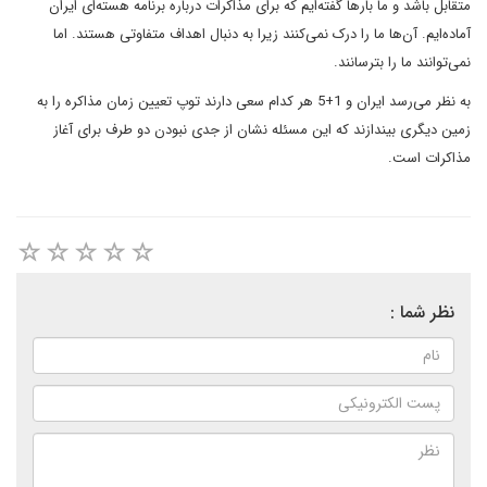
متقابل باشد و ما بارها گفته‌ايم که براى مذاکرات درباره برنامه
هسته‌اى ايران
آماده‌ايم. آن‌ها ما را درک نمى‌کنند زيرا به دنبال اهداف متفاوتى
هستند. اما
نمى‌توانند ما را بترسانند.
به نظر مى‌رسد ايران و 1+5 هر کدام سعى دارند توپ تعيين زمان مذاکره را به
زمين ديگرى بيندازند که اين مسئله نشان از جدى نبودن دو طرف براى آغاز
مذاکرات است.
نظر شما :