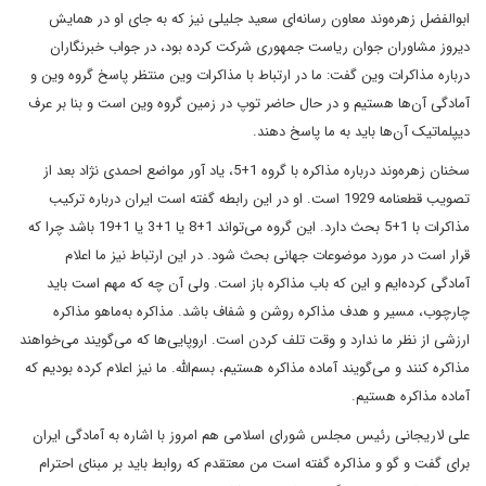
ابوالفضل زهره‌وند معاون رسانه‌اى سعيد جليلى نيز که به جاى او در همايش
ديروز مشاوران جوان رياست جمهورى شرکت کرده بود، در جواب خبرنگاران
درباره مذاکرات وين گفت: ما در ارتباط با مذاکرات وين منتظر
پاسخ گروه وين و
آمادگى آن‌ها هستيم و در حال حاضر توپ در زمين گروه وين است و بنا بر عرف
ديپلماتيک آن‌ها بايد
به ما پاسخ دهند.
سخنان زهره‌وند درباره مذاکره با گروه 1+5، ياد آور مواضع احمدى نژاد بعد از
تصويب قطعنامه 1929 است. او در اين رابطه گفته است ايران درباره ترکيب
مذاکرات با 1+5 بحث دارد. اين گروه مى‌تواند 1+8 يا 1+3 يا 1+19 باشد چرا که
قرار است در مورد موضوعات جهانى بحث شود. در اين ارتباط نيز ما اعلام
آمادگى
کرده‌ايم و اين که باب مذاکره باز است. ولى آن چه که مهم است بايد
چارچوب، مسير و
هدف مذاکره روشن و شفاف باشد. مذاکره به‌ماهو مذاکره
ارزشى از نظر ما ندارد و وقت
تلف کردن است. اروپايى‌ها که مى‌گويند مى‌خواهند
مذاکره کنند و مى‌گويند آماده
مذاکره هستيم، بسم‌الله. ما نيز اعلام کرده بوديم که
آماده مذاکره هستيم.
على لاريجانى رئيس مجلس شوراى اسلامى ‌هم امروز با اشاره به آمادگى ايران
براى گفت و گو و مذاکره گفته است من معتقدم که روابط بايد
بر مبناى احترام