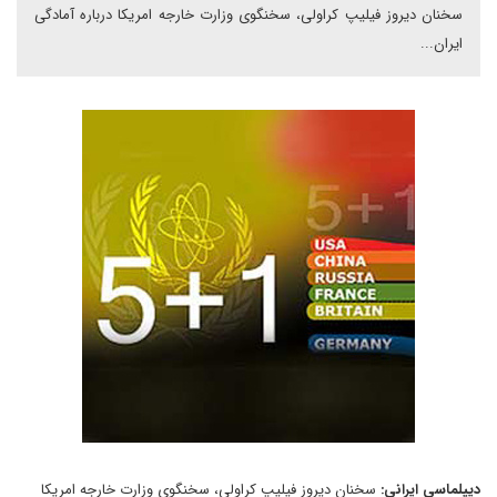
سخنان ديروز فيليپ کراولى، سخنگوى وزارت خارجه امريکا درباره آمادگى
ايران...
ديپلماسى ايرانى:
سخنان ديروز فيليپ کراولى، سخنگوى وزارت خارجه امريکا