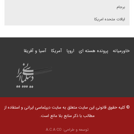
برجام
ایالات متحده امریکا
خاورمیانه
پرونده هسته ای
اروپا
آمریکا
آسیا و آفریقا
© کلیه حقوق قانونی این سایت متعلق به سایت دیپلماسی ایرانی و استفاده از
مطالب با ذکر منابع بلا مانع است.
توسعه و طراحی:
A.C.A CO