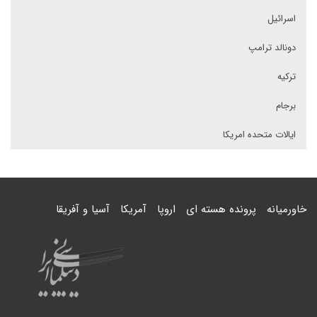
اسرائیل
دونالد ترامپ
ترکیه
برجام
ایالات متحده امریکا
خاورمیانه
پرونده هسته ای
اروپا
آمریکا
آسیا و آفریقا