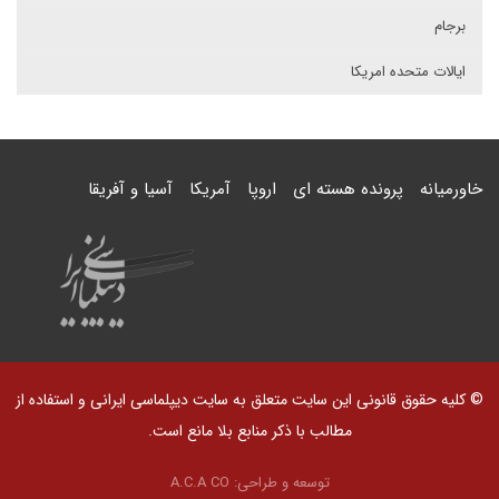
برجام
ایالات متحده امریکا
خاورمیانه
پرونده هسته ای
اروپا
آمریکا
آسیا و آفریقا
© کلیه حقوق قانونی این سایت متعلق به سایت دیپلماسی ایرانی و استفاده از
مطالب با ذکر منابع بلا مانع است.
توسعه و طراحی:
A.C.A CO