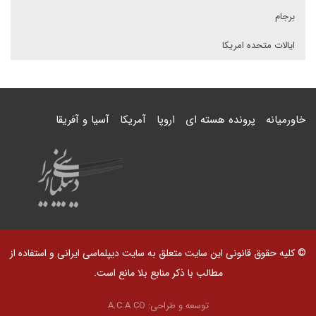
برجام
ایالات متحده امریکا
خاورمیانه
پرونده هسته ای
اروپا
آمریکا
آسیا و آفریقا
© کلیه حقوق قانونی این سایت متعلق به سایت دیپلماسی ایرانی و استفاده از
مطالب با ذکر منابع بلا مانع است.
توسعه و طراحی:
A.C.A CO