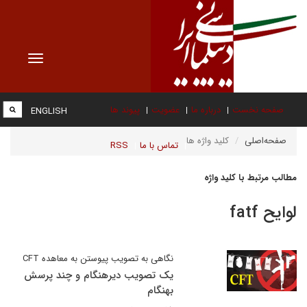
Toggle
vigation
صفحه نخست
درباره ما
عضویت
پیوند ها
ENGLISH
صفحه‌اصلی
کلید واژه ها
تماس با ما
RSS
مطالب مرتبط با کلید واژه
لوایح fatf
نگاهی به تصویب پیوستن به معاهده C‌F‌T‌
یک تصویب دیرهنگام و چند پرسش
بهنگام