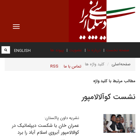
Toggle
vigation
صفحه نخست
درباره ما
عضویت
پیوند ها
ENGLISH
صفحه‌اصلی
کلید واژه ها
تماس با ما
RSS
مطالب مرتبط با کلید واژه
نشست کوآلالامپور
نشریه داون پاکستان:
عمران خان با شکست دیپلماتیک در
کوالالامپور آبروی اسلام آباد را برد