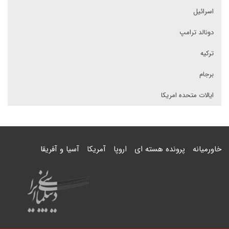
اسرائیل
دونالد ترامپ
ترکیه
برجام
ایالات متحده امریکا
خاورمیانه
پرونده هسته ای
اروپا
آمریکا
آسیا و آفریقا