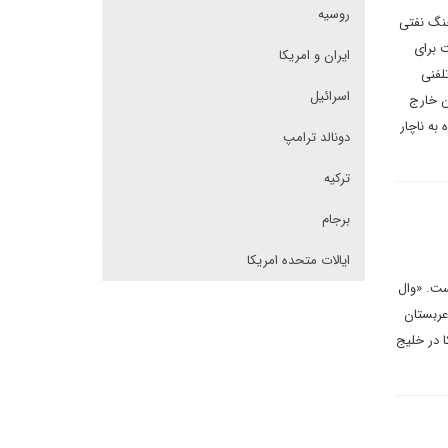
روسیه
جنگ نفتی
 برای
ایران و امریکا
لفنی
اسرائیل
ن خارج
به ناچار
دونالد ترامپ
ترکیه
برجام
ایالات متحده امریکا
ست. «وال
عربستان
 در خلیج