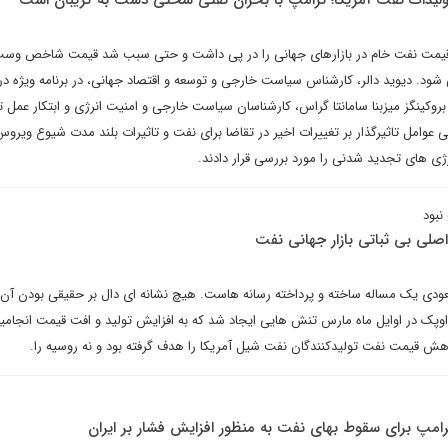
 تولیدات نفت آمریکا؛ ترامپ با بحران نفتی سختی دست به گریبان است
قیمت نفت خام در بازارهای جهانی را در پی داشت و حتی سبب شد قیمت شاخص وس
ود. دیوید دالر، کارشناس سیاست خارجی و توسعه و اقتصاد جهانی، در برنامه ویژه درب
روکینگز میزبنا سامانتا گراس، کارشناسان سیاست خارجی و امنیت انرژی و ابتکار عمل ت
 عوامل تاثیرگذار بر تغییرات اخیر در تقاضا برای نفت و تاثیرات بلند مدت شیوع ویروس 
ژی های تجدید شدنی را مورد بررسی قرار دادند.
نبود
اصلی بی ثباتی بازار جهانی نفت
دی یک مساله ساخته و پرداخته رسانه هاست. هیچ نشانه ای دال بر حقیقی بودن آن
پک در اوایل ماه مارس تنش هایی ایجاد شد که به افزایش تولید و افت قیمت انجامید.
ش قیمت نفت تولیدکنندگان نفت شیل آمریکا را هدف گرفته بود و نه روسیه را.
رامپ برای سقوط بهای نفت به منظور افزایش فشار بر ایران