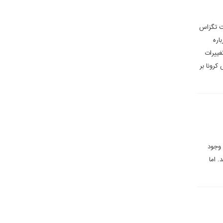
ت تگزاس
اره
غییرات
کرونا بر
 وجود
 اما