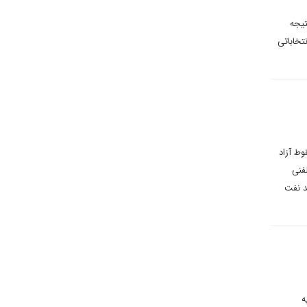
تیجه
نتخاباتی
وط آزاد
فنی
د نفت
ه