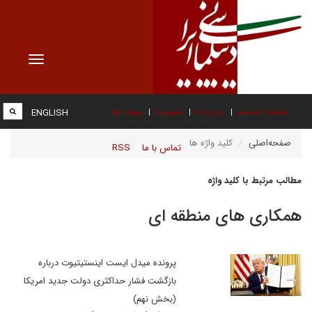
Toggle
vigation
صفحه نخست
درباره ما
عضویت
پیوند ها
ENGLISH
صفحه‌اصلی
کلید واژه ها
تماس با ما
RSS
مطالب مرتبط با کلید واژه
همکاری های منطقه ای
پرونده میدل ایست اینستیتیوت درباره
بازگشت فشار حداکثری دولت جدید امریکا
(بخش نهم)