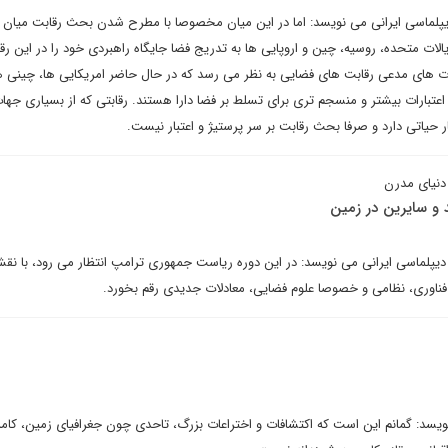
دیپلماسی ایرانی می نویسد: اما در این میان مخصوصا با مطرح شدن بحث رقابت میان 
الات متحده، روسیه، چین و اروپایی ها به تدریج فضا جایگاه راهبردی خود را در این ر
درت های مدعی رقابت های فضایی به نظر می رسد که در حال حاضر امریکایی ها، چینی ه
 اعتبارات بیشتر و منسجم تری برای تسلط بر فضا دارا هستند. رقابتی که از بسیاری جها
 حیاتی دارد و صرفا بحث رقابت بر سر پرستیژ و اعتبار نیست.
دنیای مدرن
 و سایرین در زمین
یپلماسی ایرانی می نویسد: در این دوره ریاست جمهوری ترامپ انتظار می رود، با نق
فناوری، نظامی و خصوصا علوم فضایی، معادلات جدیدی رقم بخورد.
ویسد: گمانم این است که اکتشافات و اختراعات بزرگ، تاحدی چون جغرافیای زمین، کام