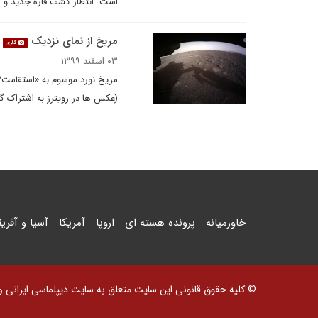
است. انتظار کشف قارۀ جدید و ا
مریخ از نمای نزدیک
گالری
۰۳ اسفند ۱۳۹۹
مریخ نورد موسوم به «استقامت/پ
(عکس ها در رویترز به اشتراک گذ
خاورمیانه
پرونده هسته ای
اروپا
آمریکا
آسیا و آفریق
© کلیه حقوق قانونی این سایت متعلق به سایت دیپلماسی ایرانی و اس