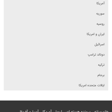
آمریکا
سوریه
روسیه
ایران و امریکا
اسرائیل
دونالد ترامپ
ترکیه
برجام
ایالات متحده امریکا
خاورمیانه
پرونده هسته ای
اروپا
آمریکا
آسیا و آفریقا