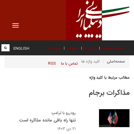
Toggle
vigation
صفحه نخست
درباره ما
عضویت
پیوند ها
ENGLISH
صفحه‌اصلی
کلید واژه ها
تماس با ما
RSS
مطالب مرتبط با کلید واژه
مذاکرات برجام
رودررو با ترامپ
تنها راه باقی مانده مذاکره است
۲۱ دی ۱۴۰۳