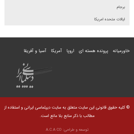
برجام
ایالات متحده امریکا
خاورمیانه
پرونده هسته ای
اروپا
آمریکا
آسیا و آفریقا
© کلیه حقوق قانونی این سایت متعلق به سایت دیپلماسی ایرانی و استفاده از
مطالب با ذکر منابع بلا مانع است.
توسعه و طراحی:
A.C.A CO