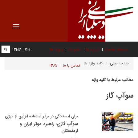
Toggle
vigation
صفحه نخست
درباره ما
عضویت
پیوند ها
ENGLISH
صفحه‌اصلی
کلید واژه ها
تماس با ما
RSS
مطالب مرتبط با کلید واژه
سوآپ گاز
برای ایستادگی در برابر استفاده ابزاری از انرژی
سوآپ گازی؛ راهبرد موثر ایران و
ارمنستان