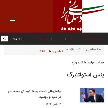
Toggle
vigation
صفحه نخست
درباره ما
عضویت
پیوند ها
ENGLISH
صفحه‌اصلی
کلید واژه ها
تماس با ما
RSS
مطالب مرتبط با کلید واژه
ینس استولتنبرگ
چالش‌های «مارک روته» دبیر کل جدید ناتو
ترامپ و روسیه
۱۴ مهر ۱۴۰۳