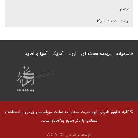
برجام
ایالات متحده امریکا
خاورمیانه
پرونده هسته ای
اروپا
آمریکا
آسیا و آفریقا
© کلیه حقوق قانونی این سایت متعلق به سایت دیپلماسی ایرانی و استفاده از
مطالب با ذکر منابع بلا مانع است.
توسعه و طراحی:
A.C.A CO