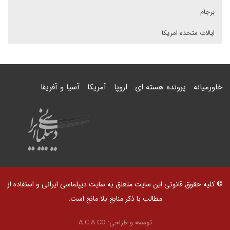
برجام
ایالات متحده امریکا
خاورمیانه
پرونده هسته ای
اروپا
آمریکا
آسیا و آفریقا
© کلیه حقوق قانونی این سایت متعلق به سایت دیپلماسی ایرانی و استفاده از
مطالب با ذکر منابع بلا مانع است.
توسعه و طراحی:
A.C.A CO