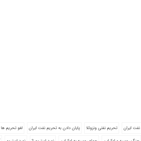
نفت ایران
تحریم نفتی ونزوئلا
پایان دادن به تحریم نفت ایران
لغو تحریم ها
جنگ روسیه و اوکراین
حمله روسیه به اوکراین
نورد استریم 2
نورد استریم
آ