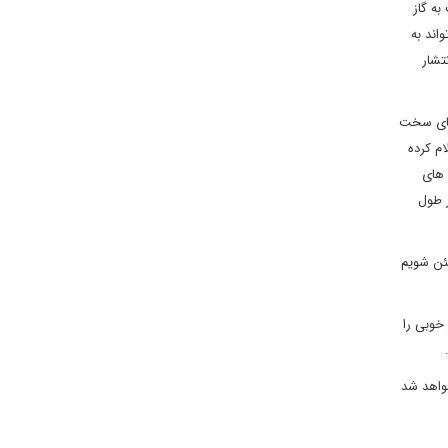
ه گاز
اند به
تشار
 های سخت
ت تعلیق درآورده، اعلام کرده
 های
 طول
ئن شویم
خوبی را
خواهد شد