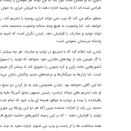
دلیلی که او ممکن است باور کند که می تواند هر طوفانی را پشت سر 
طراحی شده اند تا به روسیه اجازه دهند تا به فروش انرژی به جهان 
تواند تولید و صادرات را افزایش دهد. بایدن نگران است که شبیه 
پادشاه عربستان سعودی است.
بایدن باید اعلام کند که با تسریع در تولید و صادرات هر چه بیشتر 
با گاز طبیعی باید از نهادهای نظارتی خود بخواهد که تولید را تسهیل
کشورهایی مانند ژاپن و کره جنوبی را تشویق کند تا بیشتر گاز طبیعی م
است، اما بازارها به سیگنال‌ها و عرضه‌های جدید واکنش نشان می‌د
اما این کافی نخواهد بود. بایدن همچنین باید به باز کردن دو منبع ب
او باید تحریم های دونالد ترامپ، رئیس جمهور سابق آمریکا علیه ونز
باقیمانده را ببندد و دوباره به توافق هسته ای وارد شود که تمام نف
محمد بن زاید از امارات متحده عربی (که هر دو این روزها بی مهری وا
تولید را افزایش دهند – که در این زمینه کشورهای حاشیه خلیج فار
همه مخالفت ها را از راست و چپ می شنوم. اجازه دهید به چند مو