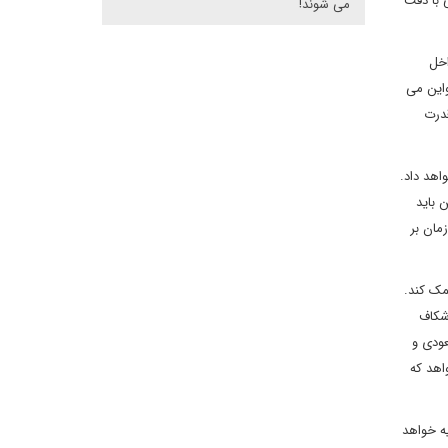
 با دقت
می شوند!
عمیق در داخل
ن است واین می
قدرت
اهد داد.
 باید
زمان بر
کمک کند.
 شکاف
عودی و
اهد که
ه خواهد