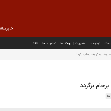
خاورمیانه
خست
درباره ما
عضویت
پیوند ها
تماس با ما
RSS
هرچه زودتر به برجام برگردد
 برجام برگردد
یکا