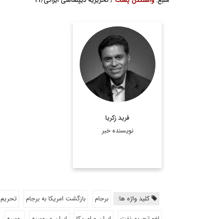
منبع:
واشنگتن پست
/ تحریریه دیپلماسی ایرانی/11
فرید رفیق زکریا (به
انگلیسی: Fareed Rafiq
Zakaria) متولد ۱۹۶۴ در
بمبئی، هندوستان، خبرنگار،
مقاله نویس، ویراستار
نشریه تایم، نظریه پرداز، و
فرید زکریا
از اساتید شناخته شده
نویسنده خبر
مسائل سیاست خارجی ...
اطلاعات بیشتر
کلید واژه ها:
برجام
بازگشت امریکا به برجام
تحریم 
لغو تحریم نفت
ایران و امریکا
ایران و روسیه
روسیه