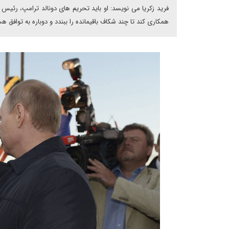
فرید زکریا می نویسد: او باید تحریم های دونالد ترامپ، رئیس جم
همکاری کند تا چند شکاف باقیمانده را ببندد و دوباره به توافق هست