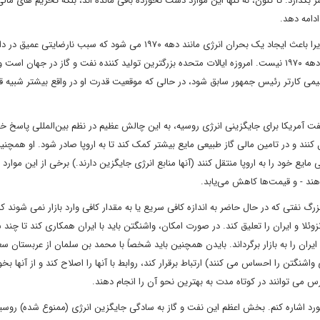
بگذارد. تا کنون، نه تنها این موارد دست نخورده باقی مانده اند، بلکه تحریم های مالی
ادامه دهد.
منطق حکم می کند که غرب نمی تواند انرژی روسیه را تحریم کند، زیرا باعث ایجاد یک بحران انرژی مانند دهه ۱۹۷۰ می شود که سبب نارضایتی 
خواهد شد. اما وضعیت به هیچ وجه مشابه وضعیت مخمصه مانند دهه ۱۹۷۰ نیست. امروزه ایالات متحده بزرگترین تولید کننده نفت و گاز در جها
جیمی کارتر رئیس جمهور سابق شود، در حالی که موقعیت قدرت او در واقع بیشتر شبیه 
نفت آمریکا برای جایگزینی انرژی روسیه، به این چالش عظیم در نظم بین‌المللی پاسخ خو
 کنند و در تامین مالی گاز طبیعی مایع بیشتر کمک کند تا به اروپا صادر شود. او همچنین
ایع خود را به اروپا منتقل کنند (آنها منابع انرژی جایگزین دارند.) برخی از این موارد 
هند - و قیمت‌ها کاهش می‌یابد.
زرگ نفتی که در حال حاضر به اندازه کافی سریع یا به مقدار کافی وارد بازار نمی شوند 
وئلا و ایران را تعلیق کند. در صورت امکان، واشنگتن باید با ایران همکاری کند تا چند
ت ایران را به بازار برگرداند. بایدن همچنین باید شخصاً با محمد بن سلمان از عربستان س
شنگتن را احساس می کنند) ارتباط برقرار کند، روابط با آنها را اصلاح کند و از آنها بخو
س می توانند در کوتاه مدت به بهترین نحو آن را انجام دهند.
رد اشاره کنم. بخش اعظم این نفت و گاز به سادگی جایگزین انرژی (ممنوع شده) روسی