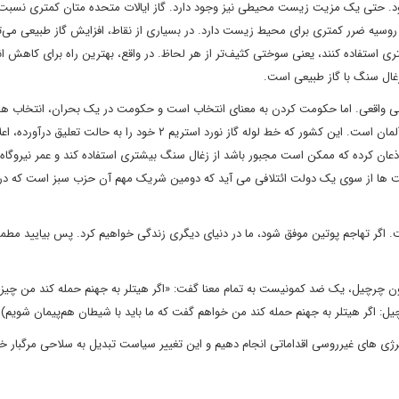
شود. حتی یک مزیت زیست محیطی نیز وجود دارد. گاز ایالات متحده متان کمتری نسبت ب
 روسیه ضرر کمتری برای محیط زیست دارد. در بسیاری از نقاط، افزایش گاز طبیعی می‌تو
ری استفاده کنند، یعنی سوختی کثیف‌تر از هر لحاظ. در واقع، بهترین راه برای کاهش ان
زغال سنگ با گاز طبیعی است.
رخی واقعی. اما حکومت کردن به معنای انتخاب است و حکومت در یک بحران، انتخاب
و دردناک است. کشوری که این مساله را به بهترین نحو درک کرده آلمان است. این کشور که خط لوله گاز نورد استریم ۲ خود را به حال
 اذعان کرده که ممکن است مجبور باشد از زغال سنگ بیشتری استفاده کند و عمر نیروگاه
ست ها از سوی یک دولت ائتلافی می آید که دومین شریک مهم آن حزب سبز است که در
 اگر تهاجم پوتین موفق شود، ما در دنیای دیگری زندگی خواهیم کرد. پس بیایید مطم
ون چرچیل، یک ضد کمونیست به تمام معنا گفت: «اگر هیتلر به جهنم حمله کند من چیز 
یل: اگر هیتلر به جهنم حمله کند من خواهم گفت که ما باید با شیطان هم‌پیمان شویم).
 انرژی های غیرروسی اقداماتی انجام دهیم و این تغییر سیاست تبدیل به سلاحی مرگبار 