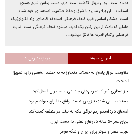
نداده است۔ روال بروال گذشته است۔غرب دست بدامن شرق وسوئ
استفاده از ان برای مبارزه با شرق وحفظ حاکمیت استعماری خود شده
است۔مشکل اساسی غرب ضعف فرهنگی است نه اقتصادی ونه تکنولوژیک
عاملی که باعث از بین رفتن یک قدرت میشود ضعف فرهنگی است۔قدرت
فرهنگی برتمام قدرت ها فائق میشود۔۔
آخرین خبرها
پر بازدیدترین ها
مقاومت عراق پاسخ به حملات متجاوزانه به حشد الشعبی را به تعویق
انداخت
خزانه‌داری آمریکا تحریم‌های جدیدی علیه ایران اعمال کرد
بسنت مدعی شد: به زودی شاهد توافق با ایران خواهیم بود
اسحاق دار: امیدواریم توافق مکه به ثبات در منطقه کمک کند
پایان عمر ۵۰ ساله دلارهای نفتی به دست ایران
عبرت مصر و سوئز برای ایران و تنگه هرمز