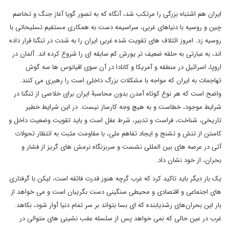
ایران هم اشتباه بزرگی را مرتکب شد، آنگاه که به تصور گویا آغاز جنگ و تخاصم
چین و روسیه با دنیاهای غربی، سراسیمه دست به همکاری مستقیم تسلیحاتی با
روسیه زد. امروز ائتلاف های تقویت شده غربی ایران را به شدت در تنگنا قرار داده
اند، به عبارتی به حلقه ضعیف تر یورش کم سابقه ای را شروع کرده اند. آلمان در
اروپا، اسرائیل در منطقه و آمریکا و کانادا در آن سوی اقیانوس ها سه گوش
تهاجمات به ایران که مواجه با مشکلات بزرگ داخلی است را رهبری می کنند.
واضح است که هر نوع کوتاه آمدن بدون محاسبۀ ایران برای خلاصی از تنگنا در
شرایط موجود، خطاست و به هیچ وجه کارساز نیست. در این شرایط خطیر
تاریخی، شناخت، فراست و تدبیر، شرط عقل است و باید تقویت وضعیت داخل و
کاستن از تنش و تشنج و ایجاد تفاهم ملی، با مقاومت مثبت به انتظار تحولات
آتی در عرصه های بین المللی نشست و سربزنگاه نرمش های گریز از فشار و
بحران، از خود نشان داد.
یک بار دیگر باید تاکید کرد که غرب گرچه هنوز قدرت فائقه است، لیکن با گرفتاری
های اجتماعی و اقتصادی و محیطی سنگینی دست بگریبان است و می خواهد از
بار این بحران‌های رشدیابنده که ای بسا بتواند بر سر تمام دنیا آوار شود، بکاهد.
غرب در عین حالی که نمی خواهد پس از سلسله عقب نشینی های متوالی در