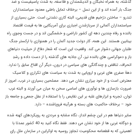
گذشته، به همراه نخبگان و اندیشمندان و فلاسفه، به شدت پاسیفیست و ضد
جنگ بار آمده اند و از این نسل – برخلاف تمایل باطنی معدود سیاستمداران
تندرو – ساختن دژخیم های قدیمی، البته کاری نشدنی است. حتی بسیاری از
سیاستمداران آلمانی از سربازشدنِ اجباری برای آمریکایی ها به قیمت اقتصاد
بالنده و رفاه چندین دهه ای کشور ناراضی و خشمگین اند و در جست وجوی راه
بینابین هستند. این همه، کار دولت جدید آلمان را در همنوازی با ارکستر جنگ
طلبان جهانی دشوار می کند. واقعیت این است که شعار دفاع از حیثیت دنیاهای
باز و دموکراسی های بالنده نیز، آن جاذبه های گذشته را از دست داده و رشدِ
انحراف، تناقض و چندگانگی های سیاسی در درون، دیگر آن اقناع سابق را ندارد.
دهۀ صفری های غربی و اروپایی به شدت به سیاست های تکراری و کلاسیک
معترض است و از خود بیزاری نشان می دهد. مصلحین بسیاری در غرب، امروز از
ضرورت بازسازی ها و نوآوری های اساسی سخن به میان می آورند و البته غرب
توان، تجربه و ابزارهای غلبه بر این نقایص را با استفاده از عقل جمعی و جامعه باز
خود – برخلاف حاکمیت های بسته و هرآینه فروپاشنده – دارد.
سایر دنیاها هم در این چشم انداز، نگاه مشابه و مرددی به رویکردهای کهنه شده
و دوگانه غربی ها از خود نشان می دهند. فقط نگاه کنید به 40 کشور عمدتا با
اهمیتی که به قطعنامه محکومیت تجاوز روسیه به اوکراین در سازمان ملل رای