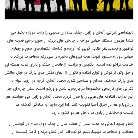
دیپلماسی ایرانی:
آلمان و ژاپن، جنگ سالاران قدیمی را دارند دوباره بخط می
کنند! هژمون مستقر جهانی مواجه با چالش های بزرگ از سوی برخی قدرت های
نوظهور و تجدیدنظر طلب، گویی کم آورده و گذاشته اقتصادهای سوم و چهارم
جهانی دوباره مسلح شوند. غرب نیروهای ذخیره را علی رغم مخاطرات بزرگ، به
خدمت فراخوانده است. انگلیس و فرانسه از فاتحان جنگ و دارای قدت هسته ای
و حق وتو، از توش و توان افتاده و ناتوان از ایفای نقش های بزرگ در قبال چالش
های بزرگ هستند. مسلح و سیاسی شدن مجدد آلمان، گرچه در اروپا، توام با
نگرانی های تاریخی مخصوصا در پاریس، لندن و ورشو است، لیکن چاره ای جز
این ندارند. ائتلاف های غربی را با فعال کردن مجدد آلمان و ژاپن می خواهند هم
در اروپا و هم در شرق آسیا تقویت کنند. اما این ماجرا به سادگی گذشته ها
نیست و مخالفان زیادی در داخل هر دو کشور دارد.
نسل جدید آلمانی به مدت بیش از هفتاد سال از جنگ دوم، مدام در گوشش از
مصائب و مخاطرات میلیتاریسم خوانده اند. این نسل مرفه و کاملا گسسته از