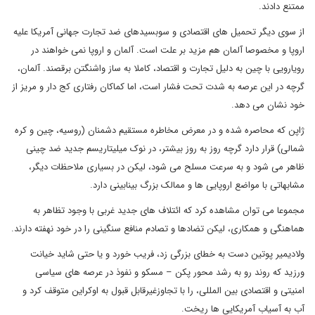
ممتنع دادند.
از سوی دیگر تحمیل های اقتصادی و سوبسیدهای ضد تجارت جهانی آمریکا علیه
اروپا و مخصوصا آلمان هم مزید بر علت است. آلمان و اروپا نمی خواهند در
رویارویی با چین به دلیل تجارت و اقتصاد، کاملا به ساز واشنگتن برقصند. آلمان،
گرچه در این عرصه به شدت تحت فشار است، اما کماکان رفتاری کج دار و مریز از
خود نشان می دهد.
ژاپن که محاصره شده و در معرض مخاطره مستقیم دشمنان (روسیه، چین و کره
شمالی) قرار دارد گرچه روز به روز بیشتر، در نوک میلیتاریسم جدید ضد چینی
ظاهر می شود و به سرعت مسلح می شود، لیکن در بسیاری ملاحظات دیگر،
مشابهاتی با مواضع اروپایی ها و ممالک بزرگ بینابینی دارد.
مجموعا می توان مشاهده کرد که ائتلاف های جدید غربی با وجود تظاهر به
هماهنگی و همکاری، لیکن تضادها و تصادم منافع سنگینی را در خود نهفته دارند.
ولادیمیر پوتین دست به خطای بزرگی زد، فریب خورد و یا حتی شاید خیانت
ورزید که روند رو به رشد محور پکن – مسکو و نفوذ در عرصه های سیاسی
امنیتی و اقتصادی بین المللی، را با تجاوزغیرقابل قبول به اوکراین متوقف کرد و
آب به آسیاب آمریکایی ها ریخت.