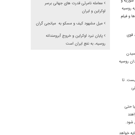
 سوریه و
معامله نامرئی قدرت های جهانی برسر
ه روسیه
اوکراین و ایران
ا و فیلم
میل مشهود کیف و مسکو به میانجی گران
د قوی
پایان نبرد اوکراین و خروج آبرومندانه
روسیه، به نفع ایران است
رسیدن
دان روسیه
یست. تا
قی
ا حتی
اهند
 شود.
ایه خواهد