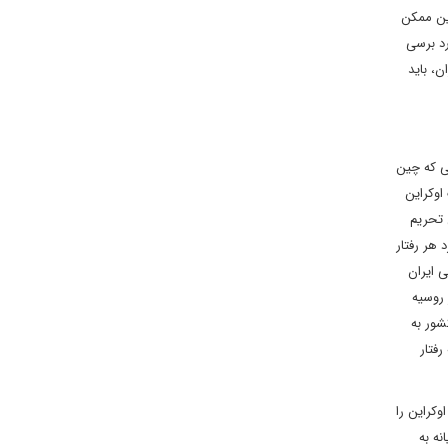
ین ممکن
رد برسی
ن، باید
لی که چین
اوکراین
 تحریم
ی برد هر رفتار
 ایران
 روسیه
شور به
فتار
وکراین را
نه به