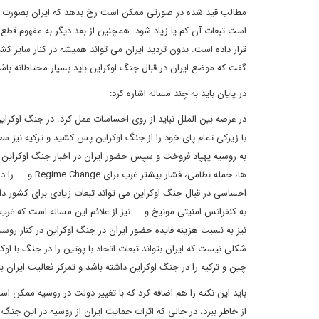
مطالب قید شده در صورتی ممکن است رخ بدهد که ایران بصورت پر
است تبعات آن کم یا زیاد شود. همچنین از بعد دیگر به مفهوم قطع 
قرار داده است. بدون تردید ایران می تواند همیشه در کنار سایر کشو
گفت که موضع ایران در قبال جنگ اوکراین باید بسیار محتاطانه باش
در پایان باید به چند مساله اشاره کرد:
در عرصه بین الملل نباید از روی احساسات عمل کرد. در جنگ اوکرای
با زیرکی تمام پای خود را از جنگ اوکراین پس کشید و ترکیه نیز سعی
به روسیه پهپاد فروخت و سپس حضور ایران در اخبار جنگ اوکراین ک
ها، حمله نظامی
احساسی در قبال جنگ اوکراین می تواند تبعات زیادی برای کشور دا
به کنفرانس امنیتی مونیخ و ... نیز از علائم این مساله است که
نیز به نسبت هزینه فایده حضور ایران در جنگ اوکراین در کنار روس
شکلی نیست که ایران بتواند تبعات اتحاد با پوتین را در جنگ با او
چین و ترکیه را در جنگ اوکراین داشته باشد و تمرکز فعالیت ایران 
باید این نکته را هم اضافه کرد که با تغییر دولت در روسیه ممکن ا
از خاطر ببرد، در حالی که اثرات حمایت ایران از روسیه در این جنگ 