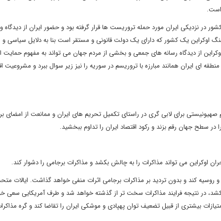
 است.
ر در نزدیکی ایران مورد حمله تروریست ها قرار گرفته بود و حضور ایران از دیدگاه و
 جنگ اوکراین یک کشور که دارای یک دولت قانونی و مستقر است بنا به دلایل سیاسی و ا
کراین از دیدگاه رسانه های جمعی و بخشی از مردم جهان می تواند به مفهوم حمایت ای
طقه ای ایران همانند مبارزه با تروریسم در سوریه را نیز زیر سوال ببرد و مشروعیت اق
یم صهیونیستی برای لابی گری در راستای تکمیل تحریم های ایران و ممانعت از امضای بر
 در سطح جهان رقم بزند و رکود اقتصاد ایران را تداوم ببخشید.
ران اوکراین می تواند مذاکرات را به چالش بکشد و مذاکرات برجامی را دشوار کند.
کا و روسیه کند و بدون تردید بر مذاکرات برجامی اثرات منفی خواهد گذاشت. ایالات مت
کشد، در نتیجه فرایند مذاکرات سخت تر از گذشته خواهد شد و طرف آمریکایی سعی خو
متیازات بیشتری از قبیل تضعیف توان پهپادی و موشکی ایران را تقاضا کند و گره مذاکرا