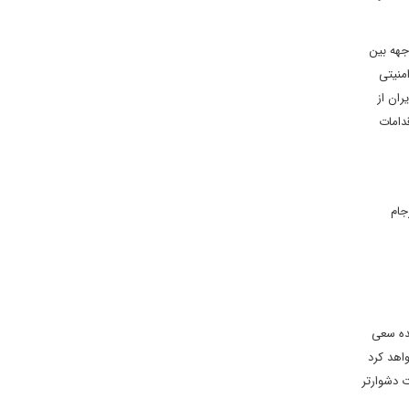
جهه بین
منیتی
ران از
دامات
جام
حده سعی
اهد کرد
ت دشوارتر