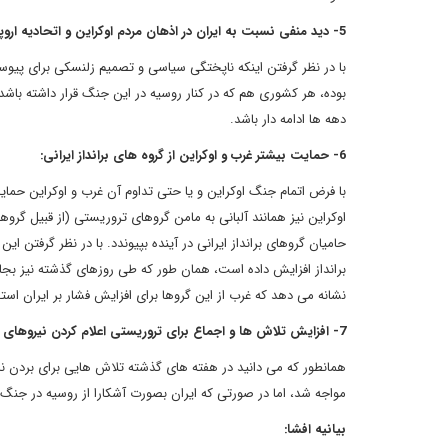
5- دید منفی نسبت به ایران در اذهان مردم اوکراین و اتحادیه اروپا در دهه های آینده:
با در نظر گرفتن اینکه ناپختگی سیاسی و تصمیم زلنسکی برای پیوستن
بوده، هر کشوری هم که در کنار روسیه در این جنگ قرار داشته باش
دهه ها ادامه دار باشد.
6- حمایت بیشتر غرب و اوکراین از گروه های برانداز ایرانی:
با فرض اتمام جنگ اوکراین و یا حتی تداوم آن غرب و اوکراین حمایت
اوکراین نیز همانند آلبانی به مامن گروهای تروریستی (از قبیل گر
حامیان گروهای برانداز ایرانی در آینده بپیوندد. با در نظر گرفتن ا
برانداز افزایش داده است، همان طور که طی روزهای گذشته نیز بجای
نشانه می دهد که غرب از این گروها برای افزایش فشار بر ایران استف
7- افزایش تلاش ها و اجماع برای تروریستی اعلام کردن نیروهای نظامی ایران:
همانطور که می دانید در هفته های گذشته تلاش هایی برای بردن ن
مواجه شد، اما در صورتی که ایران بصورت آشکارا از روسیه در جنگ 
بیانیه افشا: