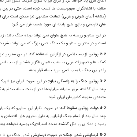
آلمان نازی یاد خواهد کرد و ایران نیز به عنوان شریک کشور آغاز ک
مقابله با اشغالگران صهیونیست ها کسب کرده است، حتی در بین برخی
(مشابه آلمان شرقی و غربی) اتفاقات مشابهی نیز ممکن است برای ای
های تاریخی و بازی های رایانه ای مورد هجمه قرار می گیرد.
در این سناریو روسیه به هیچ عنوان نمی تواند برنده جنگ باشد، زیرا
است و در بدترین سناریو یک جنگ اتمی بزرگ که می تواند بشریت را 
2-2 پوتین از بمب اتمی در اوکراین استفاده کند:
در این سناریو نیز
کمک ها و تجهیزات غربی به عقب نشینی ناگزیر باشد و از بمب اتمی
را در این جنگ با بمب اتمی مورد حمله قرار بدهد.
3-2 پوتین جنگ را به زلنسکی ببازد:
در این صورت ایران نیز شریک ب
چند سال گذشته عراق سالیانه میلیاردها دلار از بابت حمله صدام
متعددی متوجه کشورمان ایران شود.
4-2 دولت پوتین سقوط کند:
در صورت تکرار این سناریو که یک با
چند سال بعد از اتمام جنگ اوکراین به دلیل تحریم های اقتصادی و
رسید و عملا ایران مثل گذشته متحد استراتژیک روسیه نخواهد بود و
5-2 فرسایشی شدن جنگ:
در صورت فرسایشی شدن جنگ نیز تا مادا