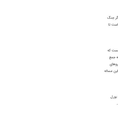
زگر جنگ
است تا
نیست که
ه جمع
روهای
این مساله
بورل
.