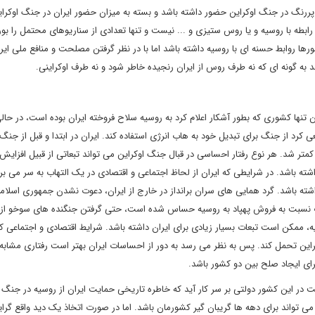
رنگ در جنگ اوکراین حضور داشته باشد و بسته به میزان حضور ایران در جنگ اوکرا
رابطه با روسیه و یا روس ستیزی و ... نیست و تنها تعدادی از سناریوهای محتمل را بو
رها روابط حسنه ای با روسیه داشته باشد اما با در نظر گرفتن مصلحت و منافع ملی ایرا
د به گونه ای که نه طرف روس از ایران رنجیده خاطر شود و نه طرف اوکراینی.
ن تنها کشوری که بطور آشکار اعلام کرد به روسیه سلاح فروخته ایران بوده است، در حا
 کرد از جنگ برای تبدیل خود به هاب انرژی استفاده کند. ایران در ابتدا و قبل از جنگ 
متر شد. هر نوع رفتار احساسی در قبال جنگ اوکراین می تواند تبعاتی از قبیل افزایش
، فشار بیشتر غرب برای Regime Change و ... را داشته باشد. در شرایطی که ایران از لحاظ اجتماعی و اقتصادی در یک التهاب به سر م
شته باشد. گرد همایی های سران برانداز در خارج از ایران، دعوت نشدن جمهوری اسلامی
 غرب نسبت به فروش پهپاد به روسیه حساس شده است، حتی گرفتن جنگنده های سوخو از
یه، ممکن است تبعات بسیار زیادی برای ایران داشته باشد. شرایط اقتصادی و اجتماعی ک
کراین تحمل کند. پس به نظر می رسد به دور از احساسات ایران بهتر است رفتاری مشابه ر
برای ایجاد صلح بین دو کشور باشد.
ست در این کشور دولتی بر سر کار آید که خاطره تاریخی حمایت ایران از روسیه در جنگ ا
می تواند برای دهه ها گریبان گیر کشورمان باشد. اما در صورت اتخاذ یک دید واقع گرایا