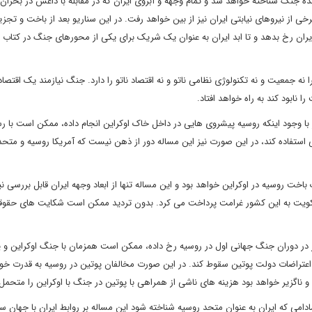
ننده جنگ شناخته خواهد شد و تمام وجهه و آبروی ایران که در مقابله با داعش در بحران
 از نیروهای نیابتی ایران نیز از بین خواهد رفت. در این سناریو بعد از باخت و تجزی
ران رخ بدهد و تا ابد ایران به عنوان یک شریک برای یکی از محورهای جنگ در کتاب ه
 نه جمعیت و نه تکنولوژی نظامی ناتو و نه اقتصاد ناتو را دارد. جنگ نیازمند یک اقتصا
نابود کند به راه خواهد افتاد.
 با وجود اینکه روسیه پیشروی هایی در داخل خاک اوکراین انجام داده، ممکن است با 
 استفاده کند، در این صورت نیز این مساله دور از ذهن نیست که آمریکا روسیه و متح
اخت روسیه در اوکراین خواهد بود و این مساله تنها از ابعاد وجهه ایران قابل بررسی ن
 به کویت به این کشور غرامت پرداخت می کرد. بدون تردید ممکن است شکایت های حقو
ر در دوران جنگ جهانی اول در روسیه رخ داده، ممکن است همزمان با جنگ اوکراین و ی
 اعتراضات دولت پوتین سقوط کند. در این صورت مخالفان پوتین در روسیه به قدرت خو
 ناگزیر خواهد بود هزینه های ناشی از همراهی با پوتین در جنگ با اوکراین را متحمل
می که ایران به عنوان متحد روسیه شناخته شود این مساله بر روابط ایران با جهان س