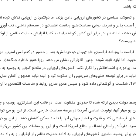
ته باشد.
 تحولات سیاسی در کشورهای اروپایی دامن بزند، اما دولتمردان اروپایی تلاش کرده ان
شار آسیب پذیر و تعریف برخی سیاست‌های ریاضت اقتصادی در سیستم داخلی، تاب آوری
هند، اما نه تنها در برابر این کشور کوتاه نیایند، بلکه با افزایش حمایت نظامی از اوکر
ینه چیست؟
انسه با روزنامه فرانسوی «لو ژورنال دو دیمانش» بعد از حضور در کنفرانس امنیتی مو
خورد، اما نباید نابود شود». چنین اظهاراتی نشان می دهد اروپا هنوز خاطره جنگ‌های جه
د، بیاموزد و اشتباهاتش را تکرار نکند. کشورهای اروپایی در مقطع کنونی به روسیه به
توافقات تحقیر آمیز درهم کوبیده شود، بلکه لازم است مثل آلمان 1945، شکست و گوشمالی داده شود و سپس عادی سازی روابط و مناسبات اقتصادی ب
وسط دولت بایدن ارائه شده تا حدودی متفاوت است. در قالب این استراتژی، روسیه و چ
ن رو مهار آنها، اولویت اساسی آمریکا در عرصه سیاست خارجی است. از این رو می تو
های فرسایشی کند و قدرت و اعتبار جهانی آنها را تا حد ممکن کاهش دهد. از این رو د
ه، دقیقاً در راستای اهداف و منافع آمریکا است و از این رو مقامات این کشور می‌کوشن
برابر روسیه، تشویق کشورهای اروپایی به ادامه حمایت نظامی از اوکراین و به راه ان