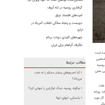
گرفتاری روسیه در تله آزوف
امیدهای اقتصاد عراق
دویست و پنجاه سالگی انقلاب آمریکا در
ترازو
چهره‌های کلیدی دولت برنام
تلگراف گراهام برای ایران
یده است
 مشخصی
مطالب مرتبط
روسیه
شی عملی
آیا تحریم‌های بیشتر مسکو را به عقب
می‌راند؟
این تأمین کننده حدود ۳۰ درصد گندم و غلات
چگونه روسیه، جنگ اوکراین را جهانی کرد؟
ت روزانه
راین، نیمی از آن روانه کشورهای اروپایی می شد. از سوی دیگر روسیه حدود ۴۰ درصد گاز مورد
زلنسکی، تنهای تنها!
جنگ