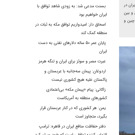
ران در
بسنت مدعی شد: به زودی شاهد توافق با
 و بین
ایران خواهیم بود
 چین و
اسحاق دار: امیدواریم توافق مکه به ثبات در
منطقه کمک کند
پایان عمر ۵۰ ساله دلارهای نفتی به دست
ایران
عبرت مصر و سوئز برای ایران و تنگه هرمز
اردوغان: پیمان سه‌جانبه با عربستان و
پاکستان علیه هیچ کشوری نیست
زاکانی: پیام «پیمان مکه» بی‌اعتمادی
کشورهای منطقه به آمریکاست
یمن: هر کشوری که در کنار عربستان قرار
بگیرد، متجاوز است
دفتر حفاظت منافع ایران در قاهره: ترامپ
التماس‌کننده توافقی است که خود ویران کرد