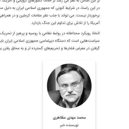
بر این اساس به نظر می رسد بر خلاف کشورهای اروپایی و آمریکا، م
در این راستا، در شرایط کنونی که جمهوری اسلامی ایران به دلیل م
برخوردار نیست، می تواند با جلب نظر مقامات کرملین و در همراهی
آمریکا را از تلاش برای تداوم این جنگ بازدارد.
اتخاذ رویکرد محتاطانه در روابط نظامی با روسیه و پرهیز از تحریک 
سیاست‌هایی است که دستگاه دیپلماسی جمهوری اسلامی ایران باید د
گرفتن در معرض فشارها و تحریم‌های گسترده تر و به محاق رفتن ب
دکتر محمد مهدی
مظاهری، استاد دانشگاه،
رئیس موسسه فرهنگی
اکو، عضو هیات امنای
پژوهشگاه فرهنگ و هنر و
ارتباطات، مشاور رییس
محمد مهدی مظاهری
فقید مجمع تشخیص
نویسنده خبر
مصلحت نظام، مشاور وزیر