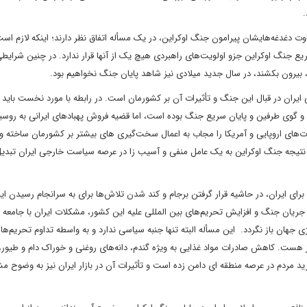
.
اوت دغدغه‌هایشان پیرامون جنگ اوکراین، در یک مسأله اتفاق نظر دارند؛ اینکه لازم ا
ریع جنگ اوکراین جزو اولویت‌های راهبردی هیچ یک از آنها قرار ندارد. در چنین شرایطی
ک، بیرون بکشند، در سال جدید میلادی نیز شاهد پایان جنگ نخواهیم بود.
 ایران در قبال این جنگ و تأثیرات آن بر کشورمان است. در رابطه با مورد نخست باید
 گوی طرفین و پایان سریع جنگ بوده است، اما قضیه فروش پهبادهای ایرانی به روسی
درت‌های اروپایی و آمریکا را مجاب به اعمال سخت‌گیری های بیشتر بر کشورمان ساخته 
 نتیجه جنگ اوکراین به یک عامل منفی و آسیب زا در عرصه سیاست خارجی ایران تبدی
ی ایران، در حاشیه قرار گرفتن برجام و کند شدن تلاش‌ها برای به سرانجام رسیدن ای
ر جریان جنگ و افزایش تحریم‌های بین المللی علیه این کشور، مشکلات ایران با جامعه 
ی جهان باز نگردد. این مسأله البته تنها جنبه سیاسی ندارد و به واسطه تداوم تحریم‌ها 
یز هست. کاهش صادرات مواد غذایی به ویژه گندم، دانه‌های روغنی و خوراک دام و طیور،
د مردم در عرصه منطقه ای دامن زده است و تأثیرات آن در بازار ایران نیز به وضوح 