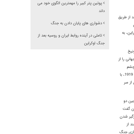
پوتین پتر کبیر را مهمترین الگوی خود می
داند
د از طریق
دشواری های پایان دادن به جنگ
این، به
تاملی در آینده روابط ایران و روسیه بعد از
جنگ اوکراین
نیخ
انی را از
 چشم
آلمان گستاخ سال 1914 می نگرند؛ کشور متجاوزی که نمی توان و نباید در برابر توسعه طلبی‌های سرزمینی آن سکوت کرد و البته نباید همچون آلمان سال 1919، با
ا آن از سر
ین دو
ان گفت
رگیر شدن
د از
دازی جنگ